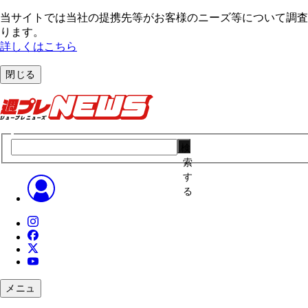
当サイトでは当社の提携先等がお客様のニーズ等について調査・
ります。
詳しくはこちら
閉じる
検
索
す
る
メニュ