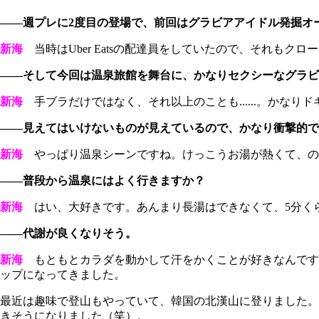
――週プレに2度目の登場で、前回はグラビアアイドル発掘オー
新海
当時はUber Eatsの配達員をしていたので、それもク
――そして今回は温泉旅館を舞台に、かなりセクシーなグラビ
新海
手ブラだけではなく、それ以上のことも......。かな
――見えてはいけないものが見えているので、かなり衝撃的で
新海
やっぱり温泉シーンですね。けっこうお湯が熱くて、の
――普段から温泉にはよく行きますか？
新海
はい、大好きです。あんまり長湯はできなくて、5分くらい
――代謝が良くなりそう。
新海
もともとカラダを動かして汗をかくことが好きなんです
ップになってきました。
最近は趣味で登山もやっていて、韓国の北漢山に登りました。
きそうになりました（笑）。