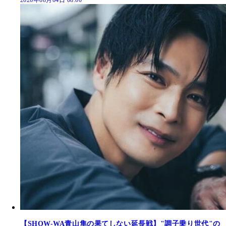
【SHOW-WA青山隼の果てしない延長戦】"調子乗り世代"の