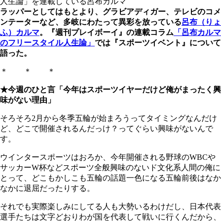
人生論」を連載している呂布カルマ
ラッパーとしてはもとより、グラビアディガー、テレビのコメ
ンテーターなど、多岐にわたって異彩を放っている
呂布（りょ
ふ）カルマ
。『週刊プレイボーイ』の連載コラム
「呂布カルマ
のフリースタイル人生論」
では『スポーツイベント』について
語った。
＊ ＊ ＊
★今週のひと言「今年はスポーツイヤーだけど俺がまったく興
味がない理由」
そろそろ2月から冬季五輪が始まろうってタイミングなんだけ
ど、どこで開催されるんだっけ？ってぐらい興味がないんで
す。
ウインタースポーツはおろか、今年開催される野球のWBCや
サッカーW杯などスポーツ全般興味のないド文化系人間の俺に
とって、どこもかしこも五輪の話題一色になる五輪前後はなか
なかに退屈だったりする。
それでも実際楽しみにしてる人も大勢いるわけだし、日本代表
選手たちは文字どおりわが国を代表して戦いに行くんだから、