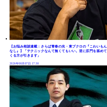
【お悩み相談連載：さらば青春の光・東ブクロの『こわいもん
なし』】「テクニックなんて無くてもいい。逆に肛門を舐めて
くる方が引きます」
2026年08月07日 17:30