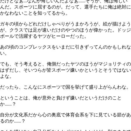
だけどなぁ...なんか悔しいんだよなぁ......そうか、俺は悔しい
んだ。スポーツに屈するのが。だって、選手たちに俺は絶対に
かなわないことを知ってるから。
ガキの頃からどれだけしゃべりがうまかろうが、絵が描けよう
が、クラスでは足が速いだけのやつのほうが偉かった。ドッジ
ボールで活躍するヤツがヒーローだった。
あの頃のコンプレックスをいまだに引きずってんのかもしれな
い。
でも、そう考えると、俺側だったヤツのほうがマジョリティの
はずだし、そいつらが皆スポーツ嫌いかというとそうではない
よな。
だったら、こんなにスポーツで国を挙げて盛り上がらんわな。
ということは、俺が意外と負けず嫌いだというだけのこと
か......？
自分が文化系だから心の奥底で体育会系を下に見ている節があ
るのか......？