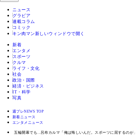
ニュース
グラビア
連載コラム
コミック
キン肉マン
新しいウィンドウで開く
新着
エンタメ
スポーツ
クルマ
ライフ・文化
社会
政治・国際
経済・ビジネス
IT・科学
写真
週プレNEWS TOP
新着ニュース
エンタメニュース
五輪開幕でも...呂布カルマ「俺は悔しいんだ。スポーツに屈するのが」