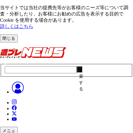
当サイトでは当社の提携先等がお客様のニーズ等について調
査・分析したり、お客様にお勧めの広告を表⽰する⽬的で
Cookie を使⽤する場合があります。
詳しくはこちら
閉じる
検
索
す
る
メニュ