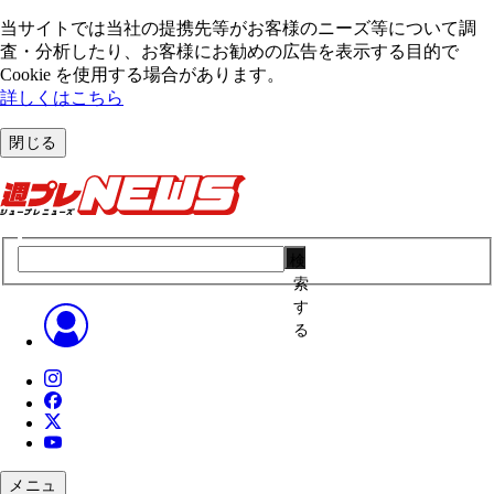
当サイトでは当社の提携先等がお客様のニーズ等について調
査・分析したり、お客様にお勧めの広告を表⽰する⽬的で
Cookie を使⽤する場合があります。
詳しくはこちら
閉じる
検
索
す
る
メニュ