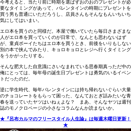
今考えると、当たり前に時期を選ばずおのおのプレゼントが必
要なタイミングがあって、バレンタインの時期にプレゼントを
買う男も普通にいただろうし、店員さんもそんなもんいちいち
気にしてはいまい。
エロ本を買うのと同様だ。本屋で働いていたら毎日さまざまな
人がエロ本を買っていくのが日常で、なんとも思わないはず
が、童貞ボーイたちはエロ本を買うとき、前後をいりもしない
別の本で挟んでみたり、キョロキョロとレジへ行くタイミング
をうかがったりする。
そんな肥大した自意識にさいなまれている思春期真っただ中の
俺にとっては、毎年母の誕生日プレゼントは勇気のいるイベン
トだったのだ。
逆に学生時代、毎年バレンタインには持ち帰れないぐらい大量
のチョコレートをもらって困った、なんておとぎ話みたいな青
春を送っていたヤツはいねぇよな？ まあ、そんなヤツは週刊
誌のモノクロページの小さなコラムなんか読まないか。
★『呂布カルマのフリースタイル人生論』は毎週木曜日更新！
★