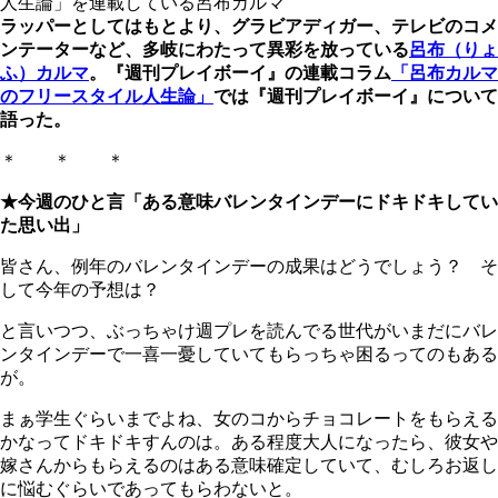
人生論」を連載している呂布カルマ
ラッパーとしてはもとより、グラビアディガー、テレビのコメ
ンテーターなど、多岐にわたって異彩を放っている
呂布（りょ
ふ）カルマ
。『週刊プレイボーイ』の連載コラム
「呂布カルマ
のフリースタイル人生論」
では『週刊プレイボーイ』について
語った。
＊ ＊ ＊
★今週のひと言「ある意味バレンタインデーにドキドキしてい
た思い出」
皆さん、例年のバレンタインデーの成果はどうでしょう？ そ
して今年の予想は？
と言いつつ、ぶっちゃけ週プレを読んでる世代がいまだにバレ
ンタインデーで一喜一憂していてもらっちゃ困るってのもある
が。
まぁ学生ぐらいまでよね、女のコからチョコレートをもらえる
かなってドキドキすんのは。ある程度大人になったら、彼女や
嫁さんからもらえるのはある意味確定していて、むしろお返し
に悩むぐらいであってもらわないと。