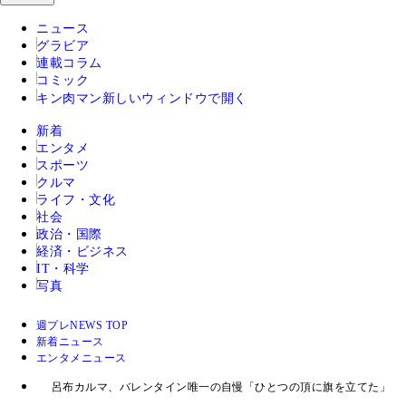
ニュース
グラビア
連載コラム
コミック
キン肉マン
新しいウィンドウで開く
新着
エンタメ
スポーツ
クルマ
ライフ・文化
社会
政治・国際
経済・ビジネス
IT・科学
写真
週プレNEWS TOP
新着ニュース
エンタメニュース
呂布カルマ、バレンタイン唯一の自慢「ひとつの頂に旗を立てた」