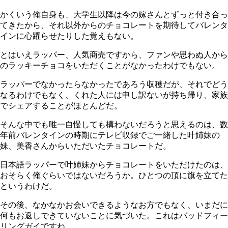
かくいう俺自身も、大学生以降は今の嫁さんとずっと付き合っ
てきたから、それ以外からのチョコレートを期待してバレンタ
インに心躍らせたりした覚えもない。
とはいえラッパー、人気商売ですから、ファンや思わぬ人から
のラッキーチョコをいただくことがなかったわけでもない。
ラッパーでなかったらなかったであろう収穫だが、それでどう
なるわけでもなく、くれた人には申し訳ないが持ち帰り、家族
でシェアすることがほとんどだ。
そんな中でも唯一自慢しても構わないだろうと思えるのは、数
年前バレンタインの時期にテレビ収録でご一緒した叶姉妹の
妹、美香さんからいただいたチョコレートだ。
日本語ラッパーで叶姉妹からチョコレートをいただけたのは、
おそらく俺ぐらいではないだろうか。ひとつの頂に旗を立てた
というわけだ。
その後、なかなかお会いできるようなお方でもなく、いまだに
何もお返しできていないことに気づいた。これはバッドフィー
リングガイですね。