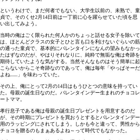
というわけで、まだ何者でもない、大学生以前の、未熟で、童
貞で、そのくせ2月14日前は一丁前に心を躍らせていた頃を思
い出してみよう。
当時の俺はごく限られた何人かのちょっと話せる女子を除いて
は、ほとんどクラスの女子とひと言も口を利けないぐらいの筋
の通った童貞で、基本的にバレンタインになんの望みもなかっ
たはずなのだが、やはりそれなりに、純粋で無垢な俺は奇跡を
期待していたような気がする。当然そんなものはそう簡単に起
こらないからこそ奇跡なのであって、俺は毎年「やっぱそーだ
よね......」を味わっていた。
その上、俺にとって2月の14日はもうひとつの意味を持ってい
た。母親の誕生日なのだ。バレンタインデー生まれのチョコレ
ートママ。
孝行息子である俺は母親の誕生日プレゼントを用意するのだ
が、その時期にプレゼントを買おうとするとバレンタインデー
用のラッピングにされてしまう。しかも今と違って、男性から
チョコを贈るのもまぁあるよね～って時代でもなかった。