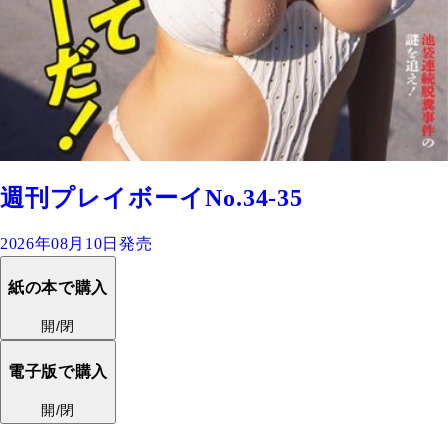
週刊プレイボーイNo.34-35
2026年08月10日発売
紙の本で購入
開/閉
電子版で購入
開/閉