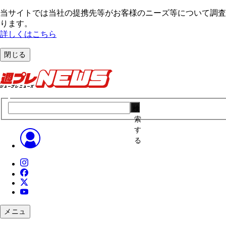
当サイトでは当社の提携先等がお客様のニーズ等について調査・
ります。
詳しくはこちら
閉じる
検
索
す
る
メニュ