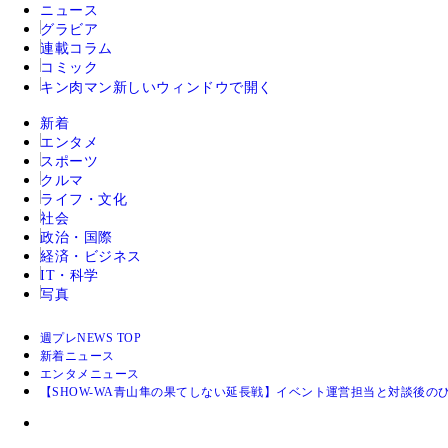
ニュース
グラビア
連載コラム
コミック
キン肉マン
新しいウィンドウで開く
新着
エンタメ
スポーツ
クルマ
ライフ・文化
社会
政治・国際
経済・ビジネス
IT・科学
写真
週プレNEWS TOP
新着ニュース
エンタメニュース
【SHOW-WA青山隼の果てしない延長戦】イベント運営担当と対談後