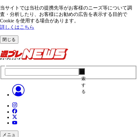
当サイトでは当社の提携先等がお客様のニーズ等について調
査・分析したり、お客様にお勧めの広告を表⽰する⽬的で
Cookie を使⽤する場合があります。
詳しくはこちら
閉じる
検
索
す
る
メニュ