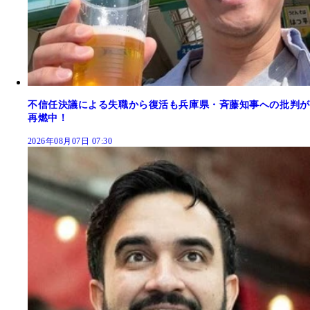
不信任決議による失職から復活も兵庫県・斉藤知事への批判が
再燃中！
2026年08月07日 07:30