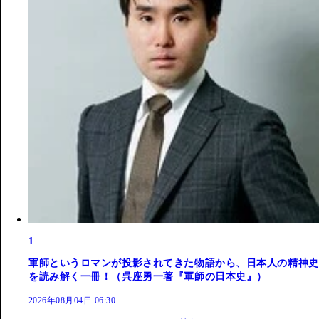
1
軍師というロマンが投影されてきた物語から、日本人の精神史
を読み解く一冊！（呉座勇一著『軍師の日本史』）
2026年08月04日 06:30