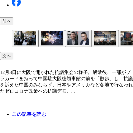
前へ
安田峰俊氏（左）と高口康太氏
12月3日に大阪で開かれた抗議集会の様子。解散後
12月2日の東京・池袋駅西口で行なわれたゼロコロ
11月30日にJR新宿駅南口で行なわれた抗議集会。約1
かなりグロテスクな「コロナ皇帝・習近平」の風刺
次へ
がプラカードを持って中国駐大阪総領事館の前を「
の犠牲者への追悼の催し。150人ほど集まっていた
人を集めたが、四川省独立を目指す謎の活動家（演
掲げる新宿南口の抗議集会の参加者
歩」し、抗議を訴えた
の背後の2枚の旗）など、変な人にジャックされた
12月3日に大阪で開かれた抗議集会の様子。解散後、一部がプ
ラカードを持って中国駐大阪総領事館の前を「散歩」し、抗議
を訴えた中国のみならず、日本やアメリカなど各地で行なわれ
たゼロコロナ政策への抗議デモ、...
この記事を読む