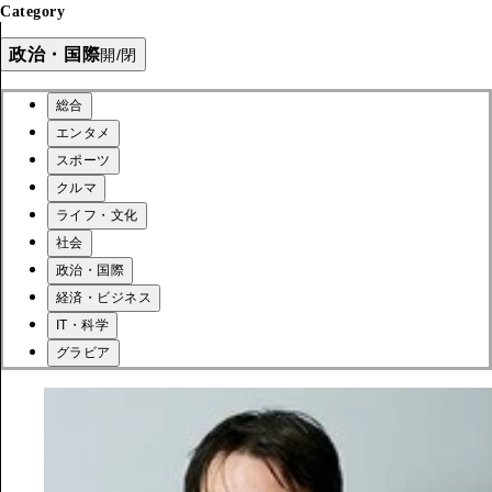
Category
政治・国際
開/閉
総合
エンタメ
スポーツ
クルマ
ライフ・文化
社会
政治・国際
経済・ビジネス
IT・科学
グラビア