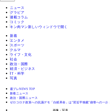
ニュース
グラビア
連載コラム
コミック
キン肉マン
新しいウィンドウで開く
新着
エンタメ
スポーツ
クルマ
ライフ・文化
社会
政治・国際
経済・ビジネス
IT・科学
写真
週プレNEWS TOP
新着ニュース
政治・国際ニュース
ゼロコロナ政策への抗議デモ「白紙革命」は"習近平独裁"崩壊への一歩
画像・写真