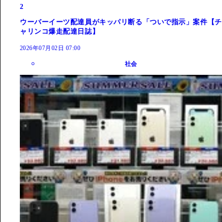
2
ウーバーイーツ配達員がキッパリ断る「ついで指示」案件【チ
ャリンコ爆走配達日誌】
2026年07月02日 07:00
社会