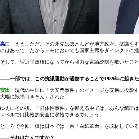
高口
ええ。ただ、その矛先はほとんどが地方政府。抗議をす
にはあって、だからデモにおいても国家主席をダイレクトに批
そして、習近平政権になってから強力な言論統制を敷いたこと
――一部では、この抗議運動が過熱することで1989年に起
安田
現代の中国に「天安門事件」のイメージを安易に投影する
大幅に毀損（きそん）された。
ゆえにその後、「群体性事件」を抑える中では、あんな鎮圧は
レベルでは比較的安全に収拾できるでしょう。
ところで今回、僕は日本では一番「白紙革命」を取材している
――それはなんですか？