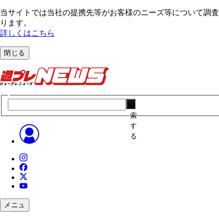
当サイトでは当社の提携先等がお客様のニーズ等について調査・
ります。
詳しくはこちら
閉じる
検
索
す
る
メニュ