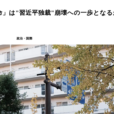
」は"習近平独裁"崩壊への一歩となる
政治・国際