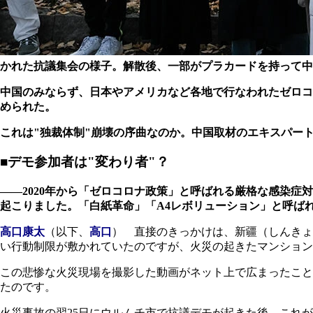
かれた抗議集会の様子。解散後、一部がプラカードを持って中
中国のみならず、日本やアメリカなど各地で行なわれたゼロコ
められた。
これは"独裁体制"崩壊の序曲なのか。中国取材のエキスパー
■デモ参加者は"変わり者"？
――2020年から「ゼロコロナ政策」と呼ばれる厳格な感染
起こりました。「白紙革命」「A4レボリューション」と呼ば
高口康太
（以下、
高口
） 直接のきっかけは、新疆（しんきょ
い行動制限が敷かれていたのですが、火災の起きたマンション
この悲惨な火災現場を撮影した動画がネット上で広まったこと
たのです。
火災事故の翌25日にウルムチ市で抗議デモが起きた後、これ