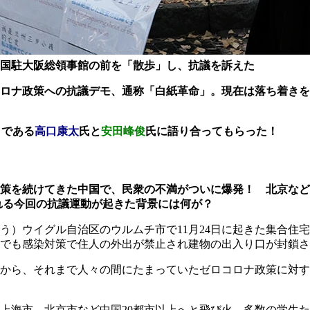
国駐大阪総領事館の前を「散歩」し、抗議を訴えた
ロナ政策への抗議デモ、通称「白紙革命」。現在は落ち着きを
トである
高口康太
氏と
安田峰俊
氏
に語り合ってもらった！
症対策を続けてきた中国で、民衆の不満がついに爆発！ 北京な
れる今回の抗議運動が起きた背景には何が？
う）ウイグル自治区のウルムチ市で11月24日に起きた集合住
でも感染対策で住人の外出が禁止され建物の出入り口が封鎖さ
から、それまで人々の間にたまっていたゼロコロナ政策に対す
が上海市、北京市など中国20都市以上へと飛び火、多数の学生