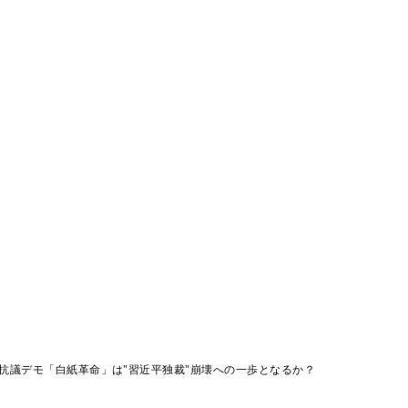
抗議デモ「白紙革命」は"習近平独裁"崩壊への一歩となるか？