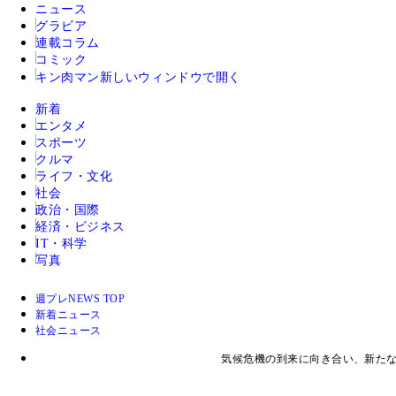
ニュース
グラビア
連載コラム
コミック
キン肉マン
新しいウィンドウで開く
新着
エンタメ
スポーツ
クルマ
ライフ・文化
社会
政治・国際
経済・ビジネス
IT・科学
写真
週プレNEWS TOP
新着ニュース
社会ニュース
気候危機の到来に向き合い、新たな