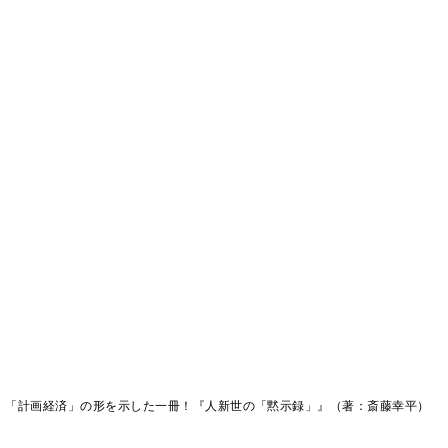
 「計画経済」の形を示した一冊！『人新世の「黙示録」』（著：斎藤幸平）