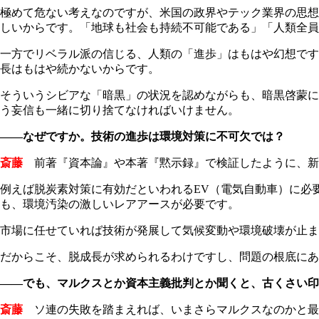
極めて危ない考えなのですが、米国の政界やテック業界の思想
しいからです。「地球も社会も持続不可能である」「人類全員
一方でリベラル派の信じる、人類の「進歩」はもはや幻想です
長はもはや続かないからです。
そういうシビアな「暗黒」の状況を認めながらも、暗黒啓蒙に
う妄信も一緒に切り捨てなければいけません。
――なぜですか。技術の進歩は環境対策に不可欠では？
斎藤
前著『資本論』や本著『黙示録』で検証したように、新
例えば脱炭素対策に有効だといわれるEV（電気自動車）に必
も、環境汚染の激しいレアアースが必要です。
市場に任せていれば技術が発展して気候変動や環境破壊が止ま
だからこそ、脱成長が求められるわけですし、問題の根底に
――でも、マルクスとか資本主義批判とか聞くと、古くさい印
斎藤
ソ連の失敗を踏まえれば、いまさらマルクスなのかと最