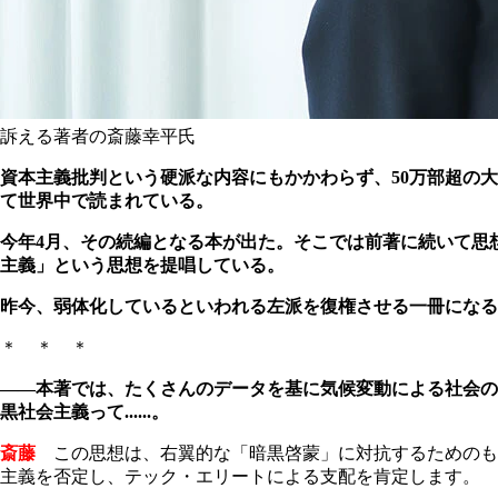
訴える著者の斎藤幸平氏
資本主義批判という硬派な内容にもかかわらず、50万部超の大
て世界中で読まれている。
今年4月、その続編となる本が出た。そこでは前著に続いて思
主義」という思想を提唱している。
昨今、弱体化しているといわれる左派を復権させる一冊になる
＊ ＊ ＊
――本著では、たくさんのデータを基に気候変動による社会の
黒社会主義って......。
斎藤
この思想は、右翼的な「暗黒啓蒙」に対抗するためのも
主義を否定し、テック・エリートによる支配を肯定します。