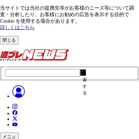
当サイトでは当社の提携先等がお客様のニーズ等について調
査・分析したり、お客様にお勧めの広告を表⽰する⽬的で
Cookie を使⽤する場合があります。
詳しくはこちら
閉じる
検
索
す
る
メニュ