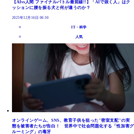
【AIvs人間 ファイナルバトル最前線!!】「AIで抜く人」はク
ッションに腰を振る犬と何が違うのか？
2025年12月16日 06:30
IT・科学
人気
オンラインゲーム、SNS、教育子供を狙った"密室支配"の実
態を被害者たちが告白！ 世界中で社会問題化する「性加害グ
ルーミング」の毒牙