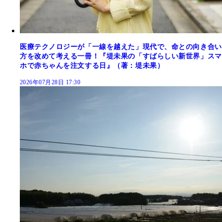
医療テクノロジーが「一線を越えた」現代で、命との向き合い
方を改めて考える一冊！『堤未果の「すばらしい新世界」スマ
ホで赤ちゃんを注文する日』（著：堤未果）
2026年07月28日 17:30