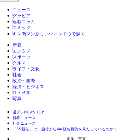
ニュース
グラビア
連載コラム
コミック
キン肉マン
新しいウィンドウで開く
新着
エンタメ
スポーツ
クルマ
ライフ・文化
社会
政治・国際
経済・ビジネス
IT・科学
写真
週プレNEWS TOP
新着ニュース
社会ニュース
「AV新法」は、施行から4年経ち目的を果たしているのか？
画像・写真