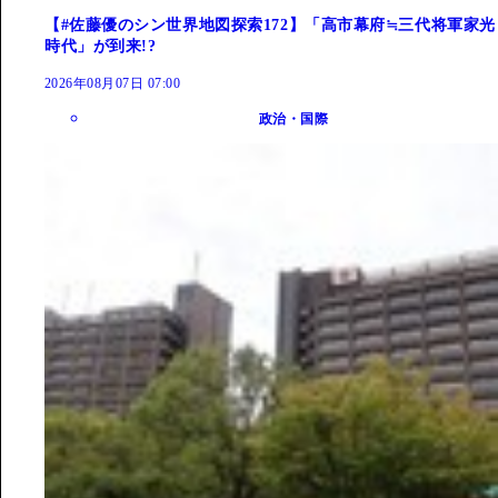
【#佐藤優のシン世界地図探索172】「高市幕府≒三代将軍家光
時代」が到来!?
2026年08月07日 07:00
政治・国際