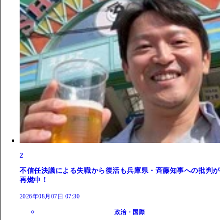
2
不信任決議による失職から復活も兵庫県・斉藤知事への批判が
再燃中！
2026年08月07日 07:30
政治・国際