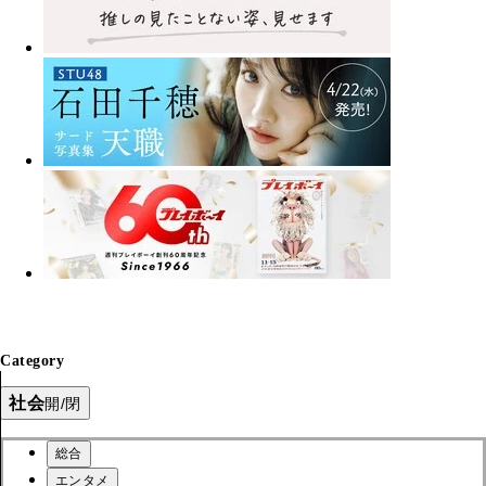
Category
社会
開/閉
総合
エンタメ