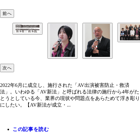
「AV新法」の主要な内容
前へ
AV新法の勉強会参加者。（前列右から）足立康史
議員、水谷さん、MCのひろゆきさん、小林修平衆
議員、音喜多駿元参議院議員、（後列右から）要友
さん（人権活動家）、守如子さん（関西大学社会学
次へ
授）、桜井さん、亀山早苗さん（映像実演者協議会
理事）
2022年6月に成立し、施行された「AV出演被害防止・救済
法」。いわゆる「AV新法」と呼ばれる法律の施行から4年がた
とうとしている今、業界の現状や問題点をあらためて浮き彫り
にしたい。【AV新法が成立・...
この記事を読む
2023年にAVデビューした水谷梨明日さん。帰国子
AV男優歴33年の大ベテランにしてAV監督としても
現在はAV女優と大学生の二足のわらじをはく
する桜井ちんたろうさん。映像実演者協議会の監事