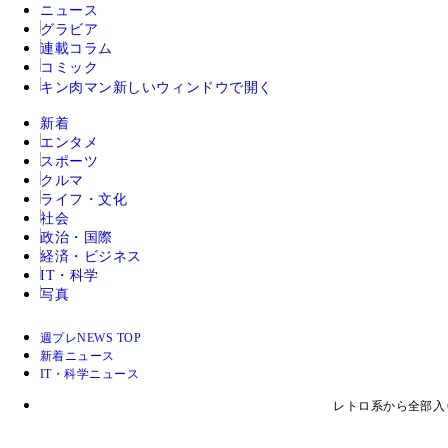
ニュース
グラビア
連載コラム
コミック
キン肉マン
新しいウィンドウで開く
新着
エンタメ
スポーツ
クルマ
ライフ・文化
社会
政治・国際
経済・ビジネス
IT・科学
写真
週プレNEWS TOP
新着ニュース
IT・科学ニュース
レトロ系から全部入