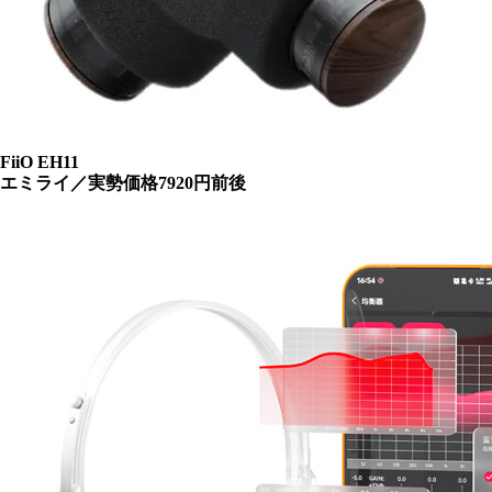
FiiO EH11
エミライ／実勢価格7920円前後