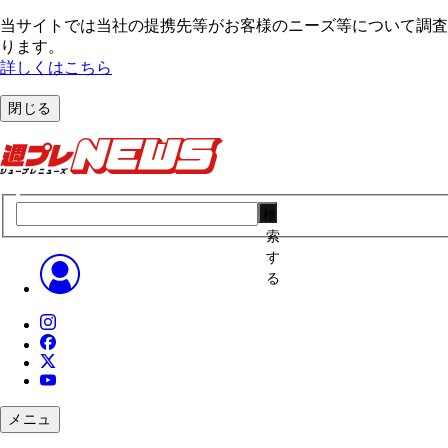
当サイトでは当社の提携先等がお客様のニーズ等について調査・
ります。
詳しくはこちら
閉じる
検
索
す
る
メニュ