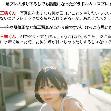
──週プレの撮り下ろしでも話題になったグラドル＆コスプレ
三橋くん
写真集を出すなら何か面白いことをやりたいってい
ないコスプレチックな衣装を入れてみるとか。あれこれスタッ
──今や肌修正など加工写真が当たり前ですが、けっこう思い
三橋くん
AIでグラビアも作れちゃう時代だからこそ、逆に
に水着で座った時、お尻に跡が付いちゃったりするじゃないで