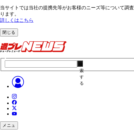
当サイトでは当社の提携先等がお客様のニーズ等について調査・
ります。
詳しくはこちら
閉じる
検
索
す
る
メニュ