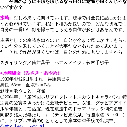
――今回のように主演を演じるなら自分に意識が向くんじゃな
いですか？
水崎
むしろ周りに向けています。現場では全員に話しかけよ
うと心がけています。私は下積みが長いので、どんな状況でも
自分の一番いい顔を撮ってもらえる自信が多少はあるんです。
主演としての余裕も出るので、自分が今まで気にかけてもらっ
ていた分を返していくことが大事だなとあらためて思いまし
た。それで作品が良くなれば、自分のためにもなりますから。
スタイリング／筒井葉子 ヘア＆メイク／萩村千紗子
●水崎綾女（みさき・あやめ）
1989年4月26日生まれ 兵庫県出身
身長163cm 血液型＝B型
趣味＝歌うこと、麻雀
〇2004年、「第29回ホリプロタレントスカウトキャラバン」特
別賞の受賞をきっかけに芸能デビュー。以後、グラビアアイド
ルや俳優として活躍。現在放送中のドラマ『サレタ側の復讐～
同盟を結んだ妻たち～』（テレビ東京系、毎週水曜25：00～）
に、トリプル主演のひとりとして岸本奈津子役で出演中。
公式X【@ayame0426】