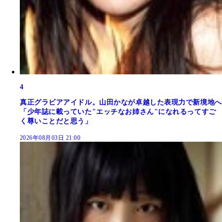
4
真正グラビアアイドル。山田かなが卓越した表現力で新境地へ
「少年誌に載っていた"エッチなお姉さん"になれるってすご
く尊いことだと思う」
2026年08月03日 21:00