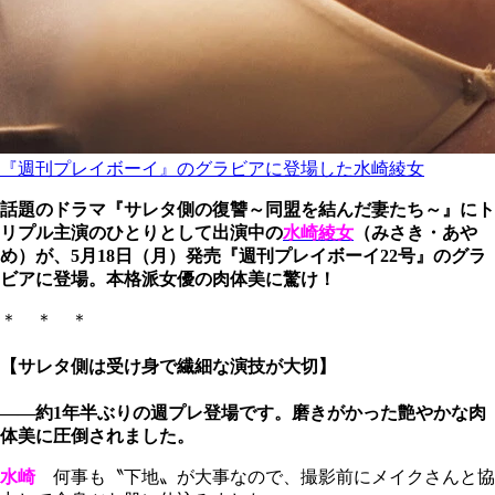
『週刊プレイボーイ』のグラビアに登場した水崎綾女
話題のドラマ『サレタ側の復讐～同盟を結んだ妻たち～』にト
リプル主演のひとりとして出演中の
水崎綾女
（みさき・あや
め）が、5月18日（月）発売『週刊プレイボーイ22号』のグラ
ビアに登場。本格派女優の肉体美に驚け！
＊ ＊ ＊
【サレタ側は受け身で繊細な演技が大切】
――約1年半ぶりの週プレ登場です。磨きがかった艶やかな肉
体美に圧倒されました。
水崎
何事も〝下地〟が大事なので、撮影前にメイクさんと協