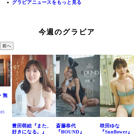
グラビアニュースをもっと見る
今週のグラビア
前へ
『また、
斎藤恭代
咲田ゆな
藤水咲桜『
る。』
『BOUND』
『Sunflower』
だまり』