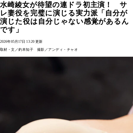
水崎綾女が待望の連ドラ初主演！ サ
レ妻役を完璧に演じる実力派「自分が
演じた役は自分じゃない感覚があるん
です」
2026年05月17日 13:20 更新
取材・文／釣本知子 撮影／アンディ・チャオ