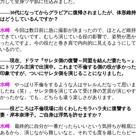
力して全身ツヤ肌に仕込みました。
――30代になってからグラビアに復帰されましたが、体形維持
はどうしているんですか？
水崎
今回は数日前に急に撮影が決まったので、ほとんど維持
できていないです。むしろ演じている役の影響で、姿勢が悪か
ったんですよ。今の役だと巻き肩で内向的に見えるようにして
いるので。
――現在、ドラマ『サレタ側の復讐～同盟を結んだ妻たち～』
にトリプル主演で出演中。これまで不倫する側の役が多かった
印象ですが、ついにサレタ側を演じることになりました。
水崎
やっぱり不倫をするような人はサレルんだなって思いま
したね（笑）。サレタ側を演じてみて受け身の芝居が演じやす
かったかな。でも、どちらも違う楽しさがあります。
――役どころは不倫現場に出くわしたモラハラ夫に復讐する
妻・岸本奈津子。ご自身は浮気を許せますか？
水崎
最終的に自分が一番だったらいいという気持ちが根底に
あるから、演じながら難しいなと。それでも度を越したらピー