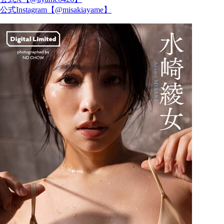
公式Instagram【@misakiayame】