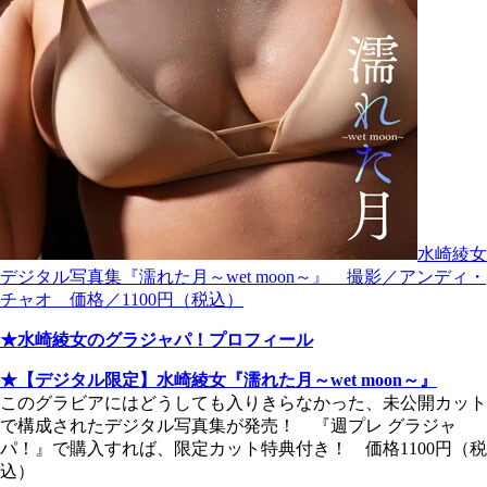
水崎綾女
デジタル写真集『濡れた月～wet moon～』 撮影／アンディ・
チャオ 価格／1100円（税込）
★水崎綾女のグラジャパ！プロフィール
★【デジタル限定】水崎綾女『濡れた月～wet moon～』
このグラビアにはどうしても入りきらなかった、未公開カット
で構成されたデジタル写真集が発売！ 『週プレ グラジャ
パ！』で購入すれば、限定カット特典付き！ 価格1100円（税
込）