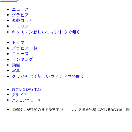
ニュース
グラビア
連載コラム
コミック
キン肉マン
新しいウィンドウで開く
トップ
グラビア一覧
ニュース
ランキング
動画
写真
グラジャパ！
新しいウィンドウで開く
週プレNEWS TOP
グラビア
グラビアニュース
水崎綾女が待望の連ドラ初主演！ サレ妻役を完璧に演じる実力派「自