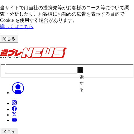
当サイトでは当社の提携先等がお客様のニーズ等について調
査・分析したり、お客様にお勧めの広告を表⽰する⽬的で
Cookie を使⽤する場合があります。
詳しくはこちら
閉じる
検
索
す
る
メニュ