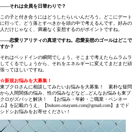
――それは全員を日替わりで？
この子と付き合うにはどうしたらいいんだろう。どこにデート
に行って、どう落とすべきかを頭の中で考えるんです。好みの
人だけじゃなく、満遍なく妄想するのがポイントですね。
――恋愛リアリティの真逆ですね。恋愛妄想のゴールはどこで
すか？
それはベッドインの瞬間でしょう。そこまで考えたらムラムラ
してくるでしょうから、それをエネルギーに変えてまだまだ頑
張ってほしいですね。
☆新規お悩みを大募集！
東ブクロさんに相談してみたいお悩みを大募集！ 素朴な疑問
から人間関係の悩み、性の悩みなどなど...どんなお悩みも東ブ
クロがズバッと解決！ 【お悩み・年齢・ご職業・ペンネー
ム】を記載のうえ、【bukuro.onayami.com@gmail.com】までド
シドシお悩みをお寄せください！