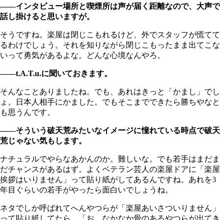
――インタビュー場所と喫煙所は声が届く距離なので、大声で
話し掛けると思いますが。
そうですね。楽屋は閉じこもれるけど、外でスタッフが慌てて
るわけでしょう。それを知りながら閉じこもったまま出てこな
いって勇気があるよな。どんな心境なんやろ。
――t.A.T.u.に聞いておきます。
そんなことありましたね。でも、あれはきっと「かまし」でし
ょ。日本人相手にかました。でもそこまでできたら勝ちやなと
も思うんです。
――そういう破天荒みたいなイメージに憧れている時点で破天
荒じゃない気もします。
ナチュラルでやらなあかんのか。難しいな。でも若手はまだま
だチャンスがあるはず。よくベテラン芸人の楽屋ドアに「楽屋
挨拶はいりません」って貼り紙がしてあるんですね。あれを3
年目ぐらいの若手がやったら面白いでしょうね。
ネタでしか呼ばれてへんやつらが「楽屋あいさついりません」
って貼り紙してたら、「お、なかなか骨のあるやつらが出てき