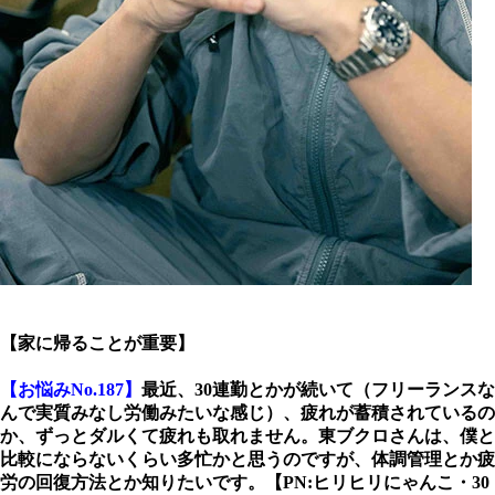
【家に帰ることが重要】
【お悩みNo.187】
最近、30連勤とかが続いて（フリーランスな
んで実質みなし労働みたいな感じ）、疲れが蓄積されているの
か、ずっとダルくて疲れも取れません。東ブクロさんは、僕と
比較にならないくらい多忙かと思うのですが、体調管理とか疲
労の回復方法とか知りたいです。【PN:ヒリヒリにゃんこ・30