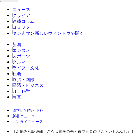
ニュース
グラビア
連載コラム
コミック
キン肉マン
新しいウィンドウで開く
新着
エンタメ
スポーツ
クルマ
ライフ・文化
社会
政治・国際
経済・ビジネス
IT・科学
写真
週プレNEWS TOP
新着ニュース
エンタメニュース
【お悩み相談連載：さらば青春の光・東ブクロの『こわいもんなし』】