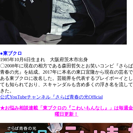
●東ブクロ
1985年10月6日生まれ 大阪府茨木市出身
〇2008年に現在の相方である森田哲矢とお笑いコンビ『さらば
青春の光』を結成。2017年に本名の東口宜隆から現在の芸名で
ある東ブクロに改名した。芸能界を代表するプレイボーイとし
ても知られており、スキャンダルも含め多くの浮き名を流して
きた。
公式YouTubeチャンネル『さらば青春の光Official
★お悩み相談連載「東ブクロの『こわいもんなし』」は毎週金
曜日更新！