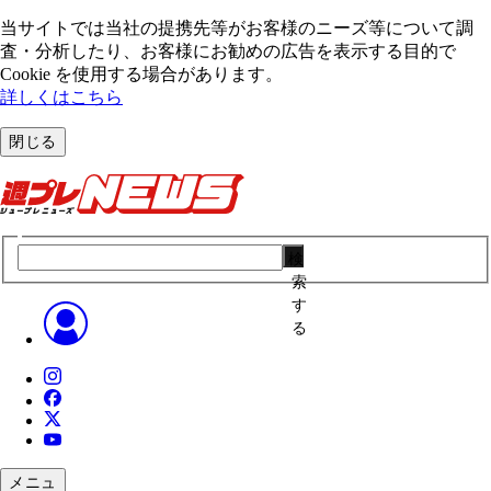
当サイトでは当社の提携先等がお客様のニーズ等について調
査・分析したり、お客様にお勧めの広告を表⽰する⽬的で
Cookie を使⽤する場合があります。
詳しくはこちら
閉じる
検
索
す
る
メニュ