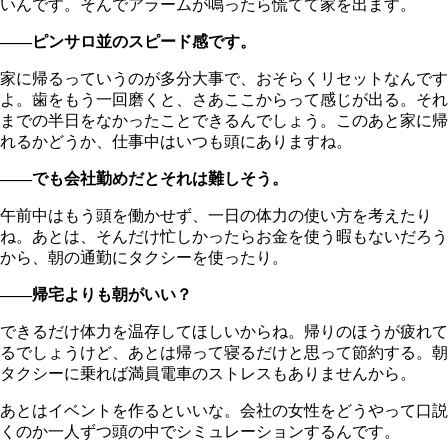
いんです。そんでアラームが鳴ったら慌てて家を出ます。
――ピンサロ並のスピード感です。
家に帰るっていうのが多分大事で、おそらくリセットなんです
よ。歯をもう一回磨くと、さあここからって感じが出る。それ
までの半日をなかったことできるんでしょう。このあと家に帰
れるかどうか、仕事中はいつも頭にありますね。
――でも会社勤めだとそれは難しそう。
午前中はもう頭を働かせず、一日の体力の使い方を考えたり
ね。あとは、そんだけ忙しかったらお金を使う暇もないだろう
から、朝の通勤にタクシーを使ったり。
――帰宅よりも朝がいい？
できるだけ体力を温存してほしいからね。帰りのほうが疲れて
るでしょうけど、あとは帰って寝るだけと思って節約する。朝
タクシーに乗れば満員電車のストレスもありませんから。
あとはイベントを作るといいな。会社の女性をどうやって口説
くのか一人ずつ頭の中でシミュレーションするんです。