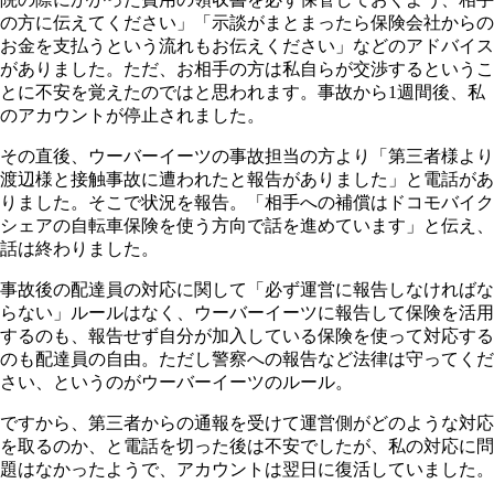
の方に伝えてください」「示談がまとまったら保険会社からの
お金を支払うという流れもお伝えください」などのアドバイス
がありました。ただ、お相手の方は私自らが交渉するというこ
とに不安を覚えたのではと思われます。事故から1週間後、私
のアカウントが停止されました。
その直後、ウーバーイーツの事故担当の方より「第三者様より
渡辺様と接触事故に遭われたと報告がありました」と電話があ
りました。そこで状況を報告。「相手への補償はドコモバイク
シェアの自転車保険を使う方向で話を進めています」と伝え、
話は終わりました。
事故後の配達員の対応に関して「必ず運営に報告しなければな
らない」ルールはなく、ウーバーイーツに報告して保険を活用
するのも、報告せず自分が加入している保険を使って対応する
のも配達員の自由。ただし警察への報告など法律は守ってくだ
さい、というのがウーバーイーツのルール。
ですから、第三者からの通報を受けて運営側がどのような対応
を取るのか、と電話を切った後は不安でしたが、私の対応に問
題はなかったようで、アカウントは翌日に復活していました。