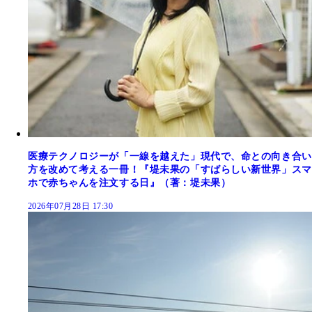
医療テクノロジーが「一線を越えた」現代で、命との向き合い
方を改めて考える一冊！『堤未果の「すばらしい新世界」スマ
ホで赤ちゃんを注文する日』（著：堤未果）
2026年07月28日 17:30