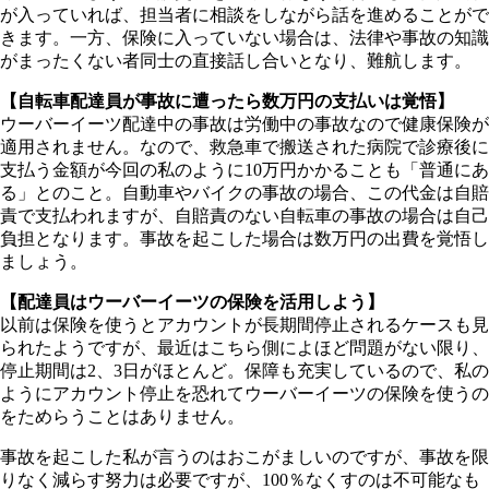
が入っていれば、担当者に相談をしながら話を進めることがで
きます。一方、保険に入っていない場合は、法律や事故の知識
がまったくない者同士の直接話し合いとなり、難航します。
【自転車配達員が事故に遭ったら数万円の支払いは覚悟】
ウーバーイーツ配達中の事故は労働中の事故なので健康保険が
適用されません。なので、救急車で搬送された病院で診療後に
支払う金額が今回の私のように
10
万円かかることも「普通にあ
る」とのこと。自動車やバイクの事故の場合、この代金は自賠
責で支払われますが、自賠責のない自転車の事故の場合は自己
負担となります。事故を起こした場合は数万円の出費を覚悟し
ましょう。
【配達員はウーバーイーツの保険を活用しよう】
以前は保険を使うとアカウントが長期間停止されるケースも見
られたようですが、最近はこちら側によほど問題がない限り、
停止期間は2、3日がほとんど。保障も充実しているので、私の
ようにアカウント停止を恐れてウーバーイーツの保険を使うの
をためらうことはありません。
事故を起こした私が言うのはおこがましいのですが、事故を限
りなく減らす努力は必要ですが、100％なくすのは不可能なも