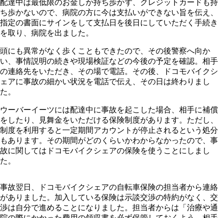
配達中は最低限のお金しか持ち歩かず、クレジットカードも持
ち歩かないので、病院の方に今は支払いができない旨を伝え、
指定の書面にサインをして支払日を後日にしていただく手続き
を取り、病院を出ました。
頭にも異常がなく歩くこともできたので、その後警察へ向か
い、事情説明の続きや現場検証などの今後の予定を確認。相手
の連絡先をいただき、その場で電話。その後、ドコモバイクシ
ェアに事故の細かい状況を電話で伝え、その日は終わりまし
た。
ウーバーイーツには配達中に事故を起こした場合、相手に補償
をしたり、見舞金をいただける保険制度があります。ただし、
制度を利用すると一定期間アカウントが停止されるという処分
もあります。その期間がどのくらいかわからなかったので、事
故に関してはドコモバイクシェアの保険を使うことにしまし
た。
事故翌日、ドコモバイクシェアの自転車保険の担当者から連絡
がありました。加入している保険は示談交渉の特約がなく、交
渉は自分で進めることになりました。担当者からは「治療や通
院の際にかかった費用の領収書を必ず保管しておくよう、相手