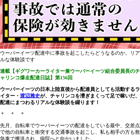
ウーバーイーツ配達中に事故を起こしたらどうなるのか。リア
ルな体験談です
連載【ギグワーカーライター兼ウーバーイーツ組合委員長のチ
ャリンコ爆走配達日誌】第156回
ウーバーイーツの日本上陸直後から配達員としても活動するラ
イター・
渡辺雅史
が、チャリンコを漕ぎまくって足で稼いだ、
配達にまつわるリアルな体験談を綴ります！
＊ ＊ ＊
先月、自転車でウーバーイーツの配達をしている最中、交差点
で他の自転車と衝突する交通事故を起こし、私も相手の方も救
急車で搬送され、病院へと向かいました。