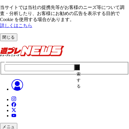
当サイトでは当社の提携先等がお客様のニーズ等について調
査・分析したり、お客様にお勧めの広告を表⽰する⽬的で
Cookie を使⽤する場合があります。
詳しくはこちら
閉じる
検
索
す
る
メニュ