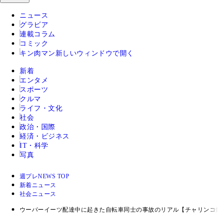
ニュース
グラビア
連載コラム
コミック
キン肉マン
新しいウィンドウで開く
新着
エンタメ
スポーツ
クルマ
ライフ・文化
社会
政治・国際
経済・ビジネス
IT・科学
写真
週プレNEWS TOP
新着ニュース
社会ニュース
ウーバーイーツ配達中に起きた自転車同士の事故のリアル【チャリンコ