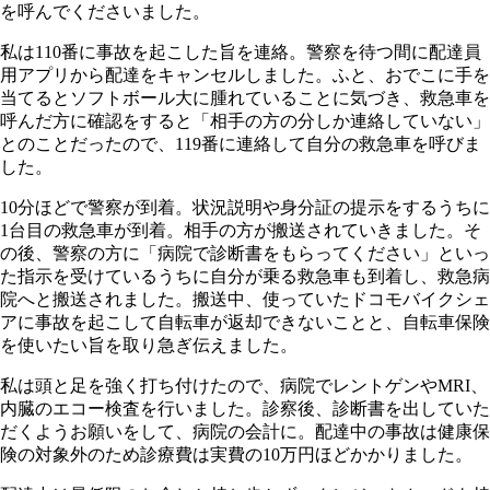
を呼んでくださいました。
私は110番に事故を起こした旨を連絡。警察を待つ間に配達員
用アプリから配達をキャンセルしました。ふと、おでこに手を
当てるとソフトボール大に腫れていることに気づき、救急車を
呼んだ方に確認をすると「相手の方の分しか連絡していない」
とのことだったので、119番に連絡して自分の救急車を呼びま
した。
10分ほどで警察が到着。状況説明や身分証の提示をするうちに
1台目の救急車が到着。相手の方が搬送されていきました。そ
の後、警察の方に「病院で診断書をもらってください」といっ
た指示を受けているうちに自分が乗る救急車も到着し、救急病
院へと搬送されました。搬送中、使っていたドコモバイクシェ
アに事故を起こして自転車が返却できないことと、自転車保険
を使いたい旨を取り急ぎ伝えました。
私は頭と足を強く打ち付けたので、病院でレントゲンやMRI、
内臓のエコー検査を行いました。診察後、診断書を出していた
だくようお願いをして、病院の会計に。配達中の事故は健康保
険の対象外のため診療費は実費の10万円ほどかかりました。