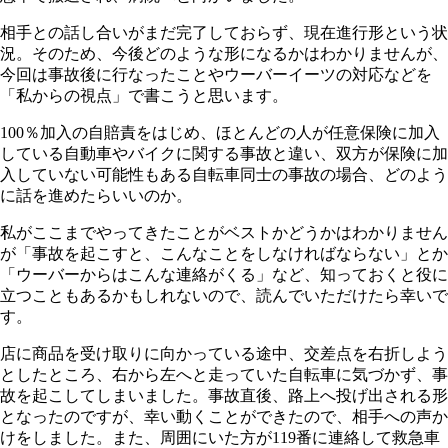
相手との話し合いがまだ完了しておらず、現在進行形という状
況。そのため、今後どのような形になるかはわかりませんが、
今回は事故後に行なったことやウーバーイーツの対応などを
「私からの視点」で書こうと思います。
100％加入の自賠責をはじめ、ほとんどの人が任意保険に加入
している自動車やバイクに関する事故と違い、双方が保険に加
入していない可能性もある自転車同士の事故の場合、どのよう
に話を進めたらいいのか。
私がここまでやってきたことがベストかどうかはわかりません
が「事故を起こすと、こんなことをしなければならない」とか
「ウーバーからはこんな連絡がくる」など、知っておくと役に
立つこともあるかもしれないので、読んでいただけたら幸いで
す。
店に商品を受け取りに向かっている途中、交差点を右折しよう
としたところ、右から左へと走っていた自転車に気づかず、事
故を起こしてしまいました。事故直後、路上へ投げ出される形
となったのですが、幸い動くことができたので、相手への声か
けをしました。また、周囲にいた方が119番に連絡して救急車