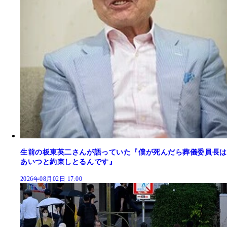
生前の板東英二さんが語っていた『僕が死んだら葬儀委員長は
あいつと約束しとるんです』
2026年08月02日 17:00