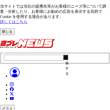
当サイトでは当社の提携先等がお客様のニーズ等について調
査・分析したり、お客様にお勧めの広告を表⽰する⽬的で
Cookie を使⽤する場合があります。
詳しくはこちら
閉じる
検
索
す
る
メニュ