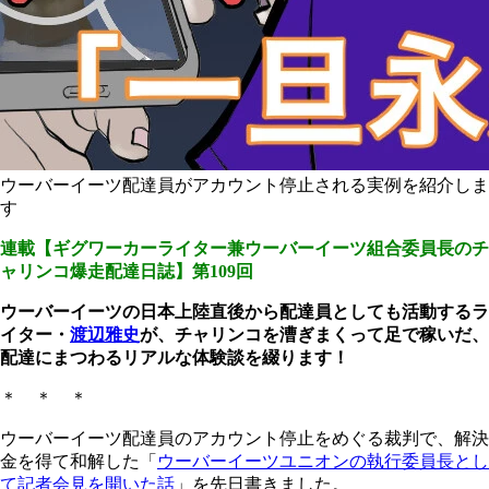
ウーバーイーツ配達員がアカウント停止される実例を紹介しま
す
連載【ギグワーカーライター兼ウーバーイーツ組合委員長のチ
ャリンコ爆走配達日誌】第109回
ウーバーイーツの日本上陸直後から配達員としても活動するラ
イター・
渡辺雅史
が、チャリンコを漕ぎまくって足で稼いだ、
配達にまつわるリアルな体験談を綴ります！
＊ ＊ ＊
ウーバーイーツ配達員のアカウント停止をめぐる裁判で、解決
金を得て和解した「
ウーバーイーツユニオンの執行委員長とし
て記者会見を開いた話
」を先日書きました。