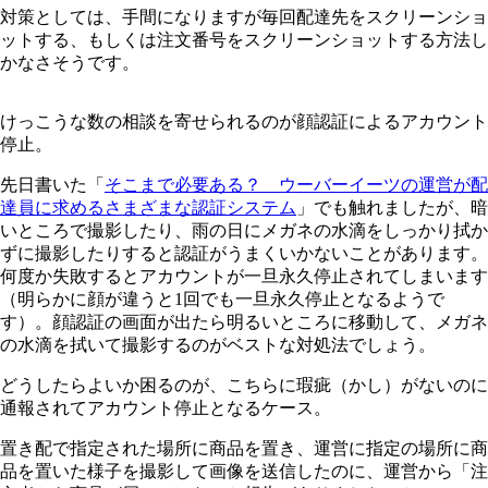
対策としては、手間になりますが毎回配達先をスクリーンショ
ットする、もしくは注文番号をスクリーンショットする方法し
かなさそうです。
けっこうな数の相談を寄せられるのが顔認証によるアカウント
停止。
先日書いた「
そこまで必要ある？ ウーバーイーツの運営が配
達員に求めるさまざまな認証システム
」でも触れましたが、暗
いところで撮影したり、雨の日にメガネの水滴をしっかり拭か
ずに撮影したりすると認証がうまくいかないことがあります。
何度か失敗するとアカウントが一旦永久停止されてしまいます
（明らかに顔が違うと1回でも一旦永久停止となるようで
す）。顔認証の画面が出たら明るいところに移動して、メガネ
の水滴を拭いて撮影するのがベストな対処法でしょう。
どうしたらよいか困るのが、こちらに瑕疵（かし）がないのに
通報されてアカウント停止となるケース。
置き配で指定された場所に商品を置き、運営に指定の場所に商
品を置いた様子を撮影して画像を送信したのに、運営から「注