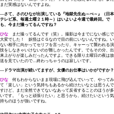
まだ実感はないんですよね。
―さて、さのひなが出演している『地獄先生ぬ～べ～』（日本
テレビ系、毎週土曜２１時～）はいよいよ今週で最終回。で
も、今まだ撮ってるんですね？
ひな
まだ撮ってるんです（笑）。撮影は今までにない感じで
大変でした！ 妖怪はＣＧなので目の前にいないんですね。い
ない相手に向かってセリフを言ったり、キャーって襲われる演
技をしなきゃいけないのが難しかったんです。でもその分、出
来上がりが楽しみだったんですよ。できる限り土曜日の夜は放
送を見ていたので…終わっちゃうのは寂しいです。
―ドラマ出演が続いてますが、女優のお仕事はいかがですか？
ひな
何もわからないまま現場に飛び込んでいって、やってみ
て「楽しい」という気持ちもあるから続けたいなとは思うんで
すけど、まだ全然できてないなあって反省することのほうが多
いです。「もっと頑張りたい」と思うから、続けたいという気
持ちのほうが強いですね。