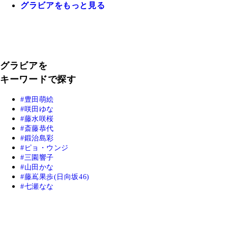
グラビアをもっと見る
グラビアを
キーワードで探す
豊田萌絵
咲田ゆな
藤水咲桜
斎藤恭代
鍛治島彩
ピョ・ウンジ
三園響子
山田かな
藤嶌果歩(日向坂46)
七瀬なな