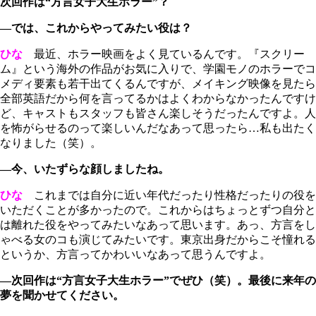
次回作は“方言女子大生ホラー”？
―では、これからやってみたい役は？
ひな
最近、ホラー映画をよく見ているんです。『スクリー
ム』という海外の作品がお気に入りで、学園モノのホラーでコ
メディ要素も若干出てくるんですが、メイキング映像を見たら
全部英語だから何を言ってるかはよくわからなかったんですけ
ど、キャストもスタッフも皆さん楽しそうだったんですよ。人
を怖がらせるのって楽しいんだなあって思ったら…私も出たく
なりました（笑）。
―今、いたずらな顔しましたね。
ひな
これまでは自分に近い年代だったり性格だったりの役を
いただくことが多かったので。これからはちょっとずつ自分と
は離れた役をやってみたいなあって思います。あっ、方言をし
ゃべる女のコも演じてみたいです。東京出身だからこそ憧れる
というか、方言ってかわいいなあって思うんですよ。
―次回作は“方言女子大生ホラー”でぜひ（笑）。最後に来年の
夢を聞かせてください。