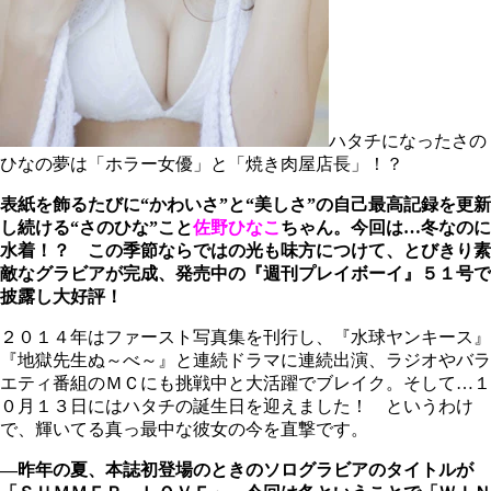
ハタチになったさの
ひなの夢は「ホラー女優」と「焼き肉屋店長」！？
表紙を飾るたびに“かわいさ”と“美しさ”の自己最高記録を更新
し続ける“さのひな”こと
佐野ひなこ
ちゃん。今回は…冬なのに
水着！？ この季節ならではの光も味方につけて、とびきり素
敵なグラビアが完成、発売中の『週刊プレイボーイ』５１号で
披露し大好評！
２０１４年はファースト写真集を刊行し、『水球ヤンキース』
『地獄先生ぬ～べ～』と連続ドラマに連続出演、ラジオやバラ
エティ番組のＭＣにも挑戦中と大活躍でブレイク。そして…１
０月１３日にはハタチの誕生日を迎えました！ というわけ
で、輝いてる真っ最中な彼女の今を直撃です。
―昨年の夏、本誌初登場のときのソログラビアのタイトルが