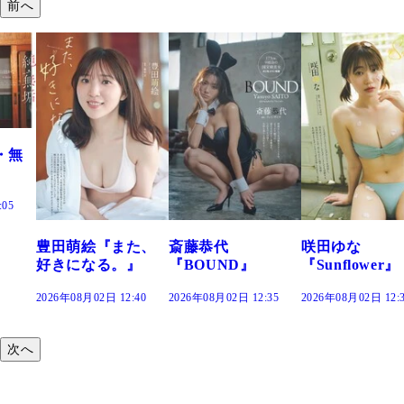
前へ
・無
:05
豊田萌絵『また、
斎藤恭代
咲田ゆな
好きになる。』
『BOUND』
『Sunflower』
2026年08月02日 12:40
2026年08月02日 12:35
2026年08月02日 12:
次へ