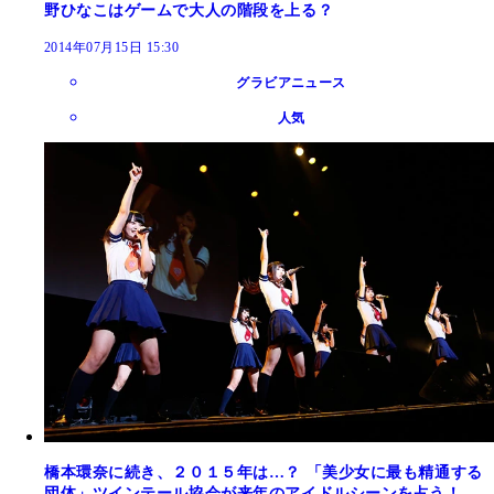
野ひなこはゲームで大人の階段を上る？
2014年07月15日 15:30
グラビアニュース
人気
橋本環奈に続き、２０１５年は…？ 「美少女に最も精通する
団体」ツインテール協会が来年のアイドルシーンを占う！