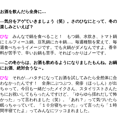
お酒を飲んだら全身に…
―気分をアゲていきましょう（笑）。さのひなにとって、冬の
楽しみといえば？
ひな
みんなで鍋を食べること！ もつ鍋、水炊き、トマト鍋
にミルフィーユ鍋、豆乳鍋にカキ鍋…。毎週種類を変えて、毎
週食べちゃうイメージです。でも火鍋がダメなんですよ。香辛
料が苦手で、辛いお鍋も苦手。そればっかりはノーです。
―この冬からは、お酒も飲めるようになりましたもんね。お鍋
にお酒、絶対合うな～。
ひな
それが…ハタチになってお酒を試してみたら全然体に合
わなかったんです！ 全身にぶつぶつ、発疹（ほっしん）が出
ちゃって。今日も一緒だったメイクさん、スタイリストさんた
ちにお祝いしてもらったんですけど、「ゆらゆら揺れだして怖
かった」って言われました（笑）。「あれ？」って気づいたら
眠っちゃっていて。「１０分寝ちゃった」って言ったら「１時
間半寝てたよ」ってみんなにツッコまれました。