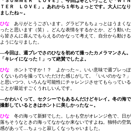
「ＳＵＭＭＥＲ ＬＯＶＥ」、今回は冬ということで「ＷＩＮ
ＴＥＲ ＬＯＶＥ」。あれから１年ちょっとです。大人になり
ましたね～。
ひな
ありがとうございます。グラビアもちょっとはうまくな
ったと思います（笑）。どんな表情をするかとか、どう動いた
ら皆さんに喜んでもらえるのかなって考えて、自分から動ける
ようになりました。
―今回は、週プレでさのひなを初めて撮ったカメラマンさん。
「キレイになった！」って絶賛でしたよ。
ひな
ホントですか！？ よかった～。いい意味で週プレっぽ
くないものを撮っていただけた感じがして。「いいのかな？」
と思いつつ、いろんな可能性にチャレンジさせてもらっている
ことが最近すごくうれしいんです。
―かわいくって、セクシーでもあるんだけどキレイ。冬の海で
撮影しているときはホントに美しかったな～。
ひな
冬の海って新鮮でした。しかも空がオレンジ色で、日が
落ちそうなときの海ってなかなか来ないですよね。独特の空気
感があって…ちょっと寂しくなっちゃいました。