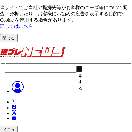
当サイトでは当社の提携先等がお客様のニーズ等について調
査・分析したり、お客様にお勧めの広告を表⽰する⽬的で
Cookie を使⽤する場合があります。
詳しくはこちら
閉じる
検
索
す
る
メニュ