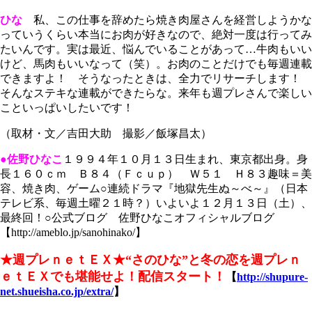
ひな
私、この仕事を辞めたら焼き肉屋さんを経営しようかな
っていうくらい本当にお肉が好きなので、絶対一度は行ってみ
たいんです。実は最近、悩んでいることがあって…牛肉もいい
けど、馬肉もいいなって（笑）。お肉のことだけでも毎週連載
できますよ！ そうなったときは、全力でリサーチします！
そんなステキな連載ができたらな。来年も週プレさんで楽しい
こといっぱいしたいです！
（取材・文／吉田大助 撮影／飯塚昌太）
●佐野ひなこ
１９９４年１０月１３日生まれ、東京都出身。身
長１６０ｃｍ Ｂ８４（Ｆｃｕｐ） Ｗ５１ Ｈ８３趣味＝美
容、焼き肉、ゲーム○連続ドラマ『地獄先生ぬ～べ～』（日本
テレビ系、毎週土曜２１時？）いよいよ１２月１３日（土）、
最終回！○公式ブログ 佐野ひなこオフィシャルブログ
【http://ameblo.jp/sanohinako/】
★週プレｎｅｔＥＸ★
“さのひな”と冬の恋を週プレｎ
ｅｔＥＸでも堪能せよ！配信スタート！
【
http://shupure-
net.shueisha.co.jp/extra/
】