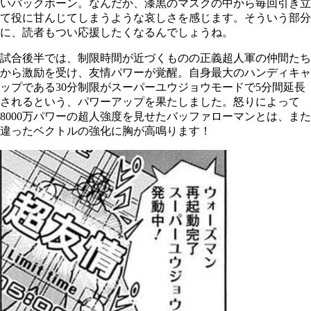
いバックボーン。なんだか、漆黒のマスクの中から毎回引き立
て役に甘んじてしまうような哀しさを感じます。そういう部分
に、読者もつい応援したくなるんでしょうね。
試合後半では、制限時間が近づくものの正義超人軍の仲間たち
から激励を受け、友情パワーが覚醒。自身最大のハンディキャ
ップである
30
分制限がスーパーユウジョウモードで
5
分間延長
されるという、パワーアップを果たしました。怒りによって
8000
万パワーの超人強度を見せたバッファローマンとは、また
違ったベクトルの強化に胸が高鳴ります！