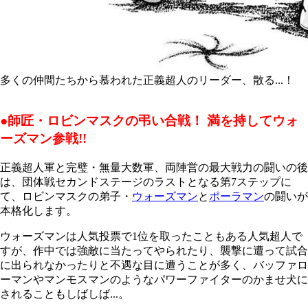
多くの仲間たちから慕われた正義超人のリーダー、散る...！
●
師匠・ロビンマスクの弔い合戦！ 満を持してウォ
ーズマン参戦!!
正義超人軍と完璧・無量大数軍、両陣営の最大戦力の闘いの後
は、団体戦セカンドステージのラストとなる第7ステップに
て、ロビンマスクの弟子・
ウォーズマン
と
ポーラマン
の闘いが
本格化します。
ウォーズマンは人気投票で1位を取ったこともある人気超人で
すが、作中では強敵に当たってやられたり、襲撃に遭って試合
に出られなかったりと不遇な目に遭うことが多く、バッファロ
ーマンやマンモスマンのようなパワーファイターのかませ犬に
されることもしばしば...。