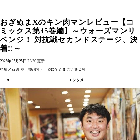
おぎぬまXのキン肉マンレビュー【コ
ミックス第45巻編】～ウォーズマンリ
ベンジ！ 対抗戦セカンドステージ、決
着!!～
2025年05月25日 23:30 更新
構成／石綿 寛（樹想社） ©ゆでたまご／集英社
エンタメ