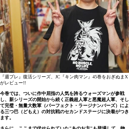
『週プレ』復活シリーズ、JC『キン肉マン』45巻をおぎぬまX
がレビュー!!
今巻では、ついに作中屈指の人気を誇るウォーズマンが参戦
し、新シリーズの開始から続く正義超人軍と悪魔超人軍、そし
て完璧・無量大数軍（パーフェクト・ラージナンバーズ）によ
る三つ巴（どもえ）の対抗戦のセカンドステージに決着がつき
ます。
さらに、ここまで伏せられていた"あのお方"も登場して、物