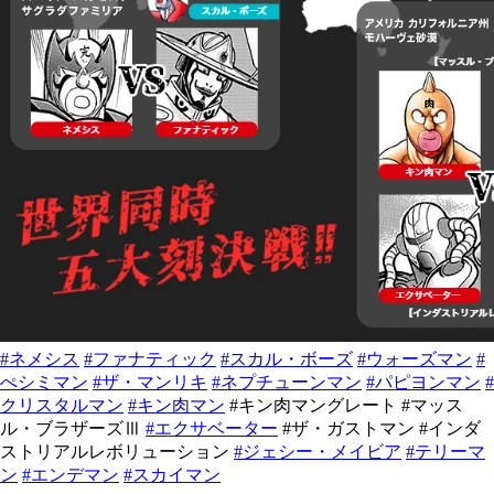
#ネメシス
#ファナティック
#スカル・ボーズ
#ウォーズマン
#
ぺシミマン
#ザ・マンリキ
#ネプチューンマン
#パピヨンマン
#
クリスタルマン
#キン肉マン
#キン肉マングレート #マッス
ル・ブラザーズⅢ
#エクサベーター
#ザ・ガストマン #インダ
ストリアルレボリューション
#ジェシー・メイビア
#テリーマ
ン
#エンデマン
#スカイマン