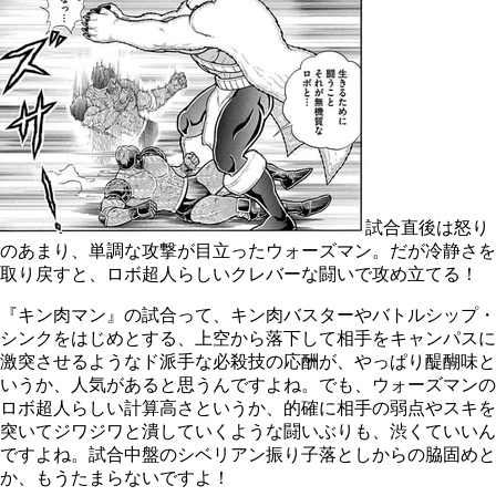
試合直後は怒り
のあまり、単調な攻撃が目立ったウォーズマン。だが冷静さを
取り戻すと、ロボ超人らしいクレバーな闘いで攻め立てる！
『キン肉マン』の試合って、キン肉バスターやバトルシップ・
シンクをはじめとする、上空から落下して相手をキャンパスに
激突させるようなド派手な必殺技の応酬が、やっぱり醍醐味と
いうか、人気があると思うんですよね。でも、ウォーズマンの
ロボ超人らしい計算高さというか、的確に相手の弱点やスキを
突いてジワジワと潰していくような闘いぶりも、渋くていいん
ですよね。試合中盤のシベリアン振り子落としからの脇固めと
か、もうたまらないですよ！