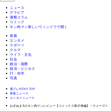
ニュース
グラビア
連載コラム
コミック
キン肉マン
新しいウィンドウで開く
新着
エンタメ
スポーツ
クルマ
ライフ・文化
社会
政治・国際
経済・ビジネス
IT・科学
写真
週プレNEWS TOP
新着ニュース
エンタメニュース
おぎぬまXのキン肉マンレビュー【コミックス第45巻編】～ウォーズマン