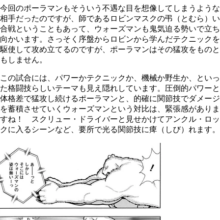
今回のポーラマンもそういう不遇な目を想像してしまうような
相手だったのですが、師であるロビンマスクの弔（とむら）い
合戦ということもあって、ウォーズマンも鬼気迫る勢いで立ち
向かいます。さっそく序盤からロビンから学んだテクニックを
駆使して攻め立てるのですが、ポーラマンはその猛攻をものと
もしません。
この試合には、パワーかテクニックか、機械か野生か、といっ
た格闘技らしいテーマも見え隠れしています。圧倒的パワーと
体格差で猛攻し続けるポーラマンと、的確に関節技でダメージ
を蓄積させていくウォーズマンという対比は、緊張感がありま
すね！ スクリュー・ドライバーと見せかけてアンクル・ロッ
クに入るシーンなど、要所で光る関節技に痺（しび）れます。