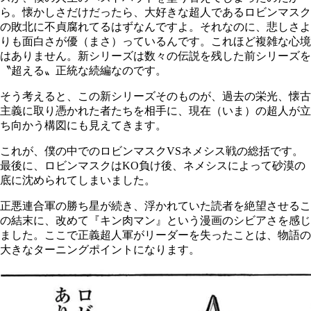
ら。懐かしさだけだったら、大好きな超人であるロビンマスク
の敗北に不貞腐れてるはずなんですよ。それなのに、悲しさよ
りも面白さが優（まさ）っているんです。これほど複雑な心境
はありません。新シリーズは数々の伝説を残した前シリーズを
〝超える〟正統な続編なのです。
そう考えると、この新シリーズそのものが、過去の栄光、懐古
主義に取り憑かれた者たちを相手に、現在（いま）の超人が立
ち向かう構図にも見えてきます。
これが、僕の中でのロビンマスク
VS
ネメシス戦の総括です。
最後に、ロビンマスクは
KO
負け後、ネメシスによって砂漠の
底に沈められてしまいました。
正悪連合軍の勝ち星が続き、浮かれていた読者を絶望させるこ
の結末に、改めて『キン肉マン』という漫画のシビアさを感じ
ました。ここで正義超人軍がリーダーを失ったことは、物語の
大きなターニングポイントになります。