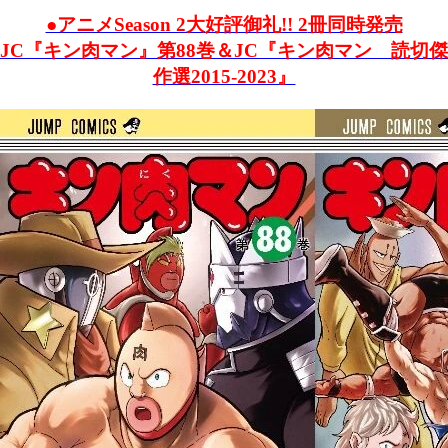
●アニメSeason 2大好評御礼!! 2
冊同時発売
JC『キン肉マン』第88巻＆JC『キン肉マン 読切傑
作選2015-2023』