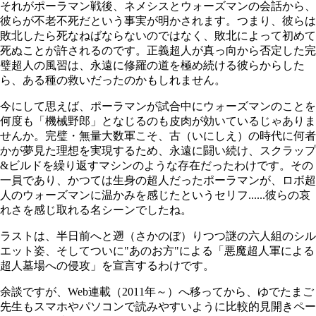
それがポーラマン戦後、ネメシスとウォーズマンの会話から、
彼らが不老不死だという事実が明かされます。つまり、彼らは
敗北したら死なねばならないのではなく、敗北によって初めて
死ぬことが許されるのです。正義超人が真っ向から否定した完
璧超人の風習は、永遠に修羅の道を極め続ける彼らからした
ら、ある種の救いだったのかもしれません。
今にして思えば、ポーラマンが試合中にウォーズマンのことを
何度も「機械野郎」となじるのも皮肉が効いているじゃありま
せんか。完璧・無量大数軍こそ、古（いにしえ）の時代に何者
かが夢見た理想を実現するため、永遠に闘い続け、スクラップ
&
ビルドを繰り返すマシンのような存在だったわけです。その
一員であり、かつては生身の超人だったポーラマンが、ロボ超
人のウォーズマンに温かみを感じたというセリフ......彼らの哀
れさを感じ取れる名シーンでしたね。
ラストは、半日前へと遡（さかのぼ）りつつ謎の六人組のシル
エット姿、そしてついに"あのお方"による「悪魔超人軍による
超人墓場への侵攻」を宣言するわけです。
余談ですが、
Web
連載（
2011
年～）へ移ってから、ゆでたまご
先生もスマホやパソコンで読みやすいように比較的見開きペー