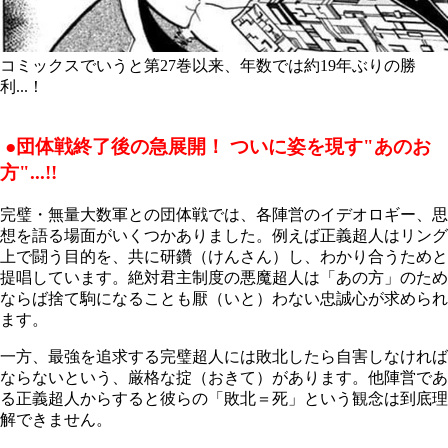
コミックスでいうと第27巻以来、年数では約19年ぶりの勝
利...！
●団体戦終了後の急展開！ ついに姿を現す"あのお
方"...!!
完璧・無量大数軍との団体戦では、各陣営のイデオロギー、思
想を語る場面がいくつかありました。例えば正義超人はリング
上で闘う目的を、共に研鑽（けんさん）し、わかり合うためと
提唱しています。絶対君主制度の悪魔超人は「あの方」のため
ならば捨て駒になることも厭（いと）わない忠誠心が求められ
ます。
一方、最強を追求する完璧超人には敗北したら自害しなければ
ならないという、厳格な掟（おきて）があります。他陣営であ
る正義超人からすると彼らの「敗北＝死」という観念は到底理
解できません。