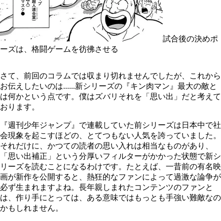
試合後の決めポ
ーズは、格闘ゲームを彷彿させる
さて、前回のコラムでは収まり切れませんでしたが、これから
お伝えしたいのは......新シリーズの『キン肉マン』最大の敵と
は何かという点です。僕はズバリそれを「思い出」だと考えて
おります。
『週刊少年ジャンプ』で連載していた前シリーズは日本中で社
会現象を起こすほどの、とてつもない人気を誇っていました。
それだけに、かつての読者の思い入れは相当なものがあり、
「思い出補正」という分厚いフィルターがかかった状態で新シ
リーズを読むことになるわけです。たとえば、一昔前の有名映
画が新作を公開すると、熱狂的なファンによって過激な論争が
必ず生まれますよね。長年親しまれたコンテンツのファンと
は、作り手にとっては、ある意味ではもっとも手強い難敵なの
かもしれません。