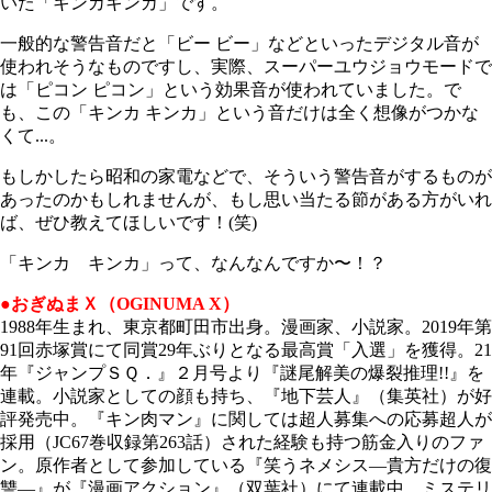
いた「キンカキンカ」です。
一般的な警告音だと「ビー ビー」などといったデジタル音が
使われそうなものですし、実際、スーパーユウジョウモードで
は「ピコン ピコン」という効果音が使われていました。で
も、この「キンカ キンカ」という音だけは全く想像がつかな
くて
...
。
もしかしたら昭和の家電などで、そういう警告音がするものが
あったのかもしれませんが、もし思い当たる節がある方がいれ
ば、ぜひ教えてほしいです！
(
笑
)
「キンカ キンカ」って、なんなんですか〜！？
●おぎぬまＸ（OGINUMA X）
1988
年生まれ、東京都町田市出身。漫画家、小説家。
2019
年第
91
回赤塚賞にて同賞
29
年ぶりとなる最高賞「入選」を獲得。
21
年『ジャンプＳＱ．』２月号より『謎尾解美の爆裂推理
!!
』を
連載。小説家としての顔も持ち、『地下芸人』（集英社）が好
評発売中。『キン肉マン』に関しては超人募集への応募超人が
採用（
JC67
巻収録第
263
話）された経験も持つ筋金入りのファ
ン。原作者として参加している『笑うネメシス
―
貴方だけの復
讐
―
』が『漫画アクション』（双葉社）にて連載中。ミステリ