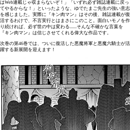
は
Web
連載じゃ収まらないぞ！」「いずれ必ず雑誌連載に戻っ
てやるからな！」といったような、ゆでたまご先生の強い意志
を感じました。実際に『キン肉マン』はその後、雑誌連載が復
活するわけで、不言実行とはまさにこのこと。面白いモノを作
り続ければ、必ず世の中は変わる......そんな不確かな言葉を
『キン肉マン』は信じさせてくれる偉大な作品です。
次巻の第
46
巻では、ついに復活した悪魔将軍と悪魔六騎士が活
躍する新展開を迎えます！