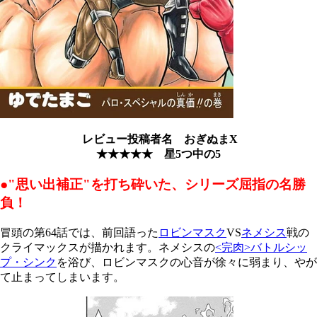
レビュー投稿者名 おぎぬまX
★★★★★ 星5つ中の5
●
"思い出補正"を打ち砕いた、シリーズ屈指の名勝
負！
冒頭の第
64
話では、前回語った
ロビンマスク
VS
ネメシス
戦の
クライマックスが描かれます。ネメシスの
<
完肉
>
バトルシッ
プ・シンク
を浴び、ロビンマスクの心音が徐々に弱まり、やが
て止まってしまいます。