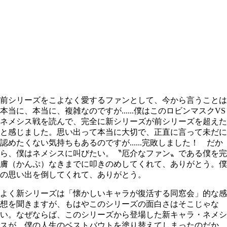
前シリーズをこよなく愛するファンとして、今から言うことは
本当に、本当に、複雑なのですが......僕はこのロビンマスク
VS
ネメシス戦を読んで、完全に新シリーズが前シリーズを超えた
と感じました。思い出って本当に大切で、正直に言って未だに
認めたくない気持ちもあるのですが
......
完敗しました！ だか
ら、僕はネメシスに叫びたい。〝厄介なファン〟である僕を完
膚（かんぷ）なきまでに叩きのめしてくれて、ありがとう。僕
の思い出を倒してくれて、ありがとう。
よく新シリーズは「懐かしいキャラが復活する同窓会」的な感
想を聞きますが、もはやこのシリーズの面白さはそこじゃな
い。なぜならば、このシリーズから登場した新キャラ・ネメシ
スが、僕の人生のベストバウトを塗り替えてしまったのだか