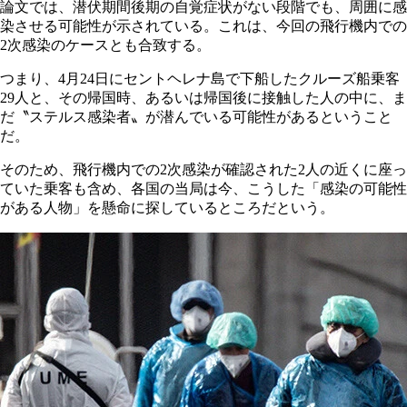
論文では、潜伏期間後期の自覚症状がない段階でも、周囲に感
染させる可能性が示されている。これは、今回の飛行機内での
2次感染のケースとも合致する。
つまり、4月24日にセントヘレナ島で下船したクルーズ船乗客
29人と、その帰国時、あるいは帰国後に接触した人の中に、ま
だ〝ステルス感染者〟が潜んでいる可能性があるということ
だ。
そのため、飛行機内での2次感染が確認された2人の近くに座っ
ていた乗客も含め、各国の当局は今、こうした「感染の可能性
がある人物」を懸命に探しているところだという。