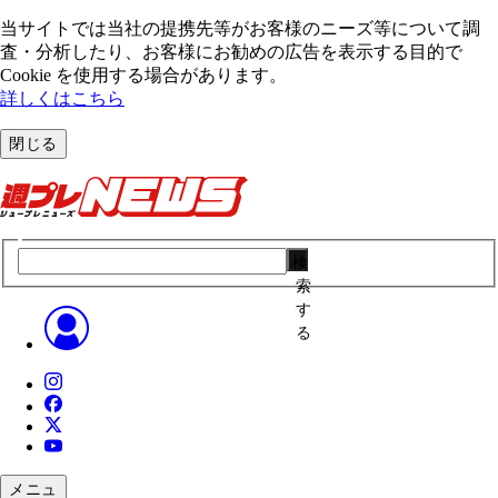
当サイトでは当社の提携先等がお客様のニーズ等について調
査・分析したり、お客様にお勧めの広告を表⽰する⽬的で
Cookie を使⽤する場合があります。
詳しくはこちら
閉じる
検
索
す
る
メニュ