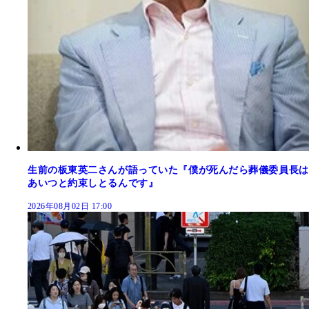
生前の板東英二さんが語っていた『僕が死んだら葬儀委員長は
あいつと約束しとるんです』
2026年08月02日 17:00