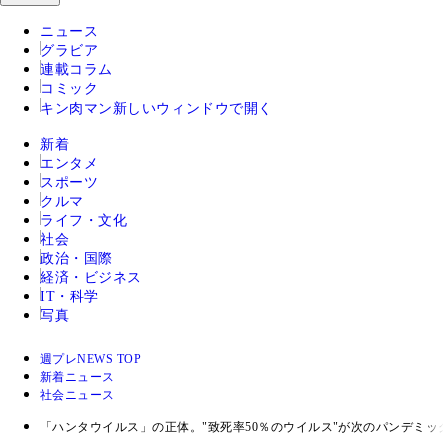
ニュース
グラビア
連載コラム
コミック
キン肉マン
新しいウィンドウで開く
新着
エンタメ
スポーツ
クルマ
ライフ・文化
社会
政治・国際
経済・ビジネス
IT・科学
写真
週プレNEWS TOP
新着ニュース
社会ニュース
「ハンタウイルス」の正体。"致死率50％のウイルス"が次のパンデミッ