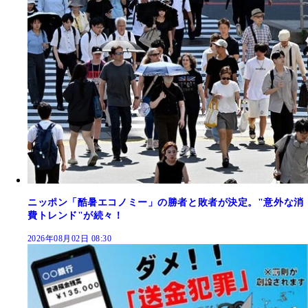
ニッポン「酷暑エコノミー」の勝者と敗者が決定。"意外な消
費トレンド"が続々！
2026年08月02日 08:30