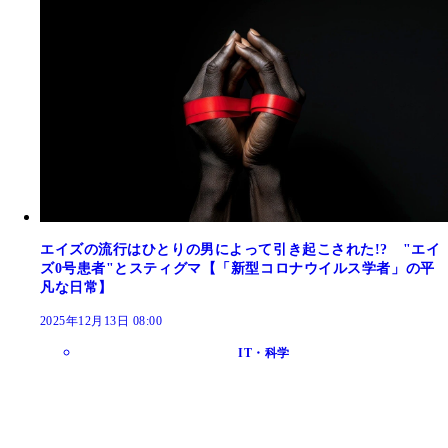
エイズの流行はひとりの男によって引き起こされた!? "エイ
ズ0号患者"とスティグマ【「新型コロナウイルス学者」の平
凡な日常】
2025年12月13日 08:00
IT・科学