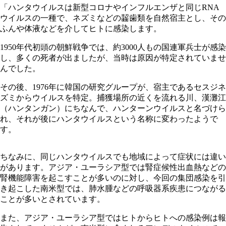
「ハンタウイルスは新型コロナやインフルエンザと同じRNA
ウイルスの一種で、ネズミなどの齧歯類を自然宿主とし、その
ふんや体液などを介してヒトに感染します。
1950年代初頭の朝鮮戦争では、約3000人もの国連軍兵士が感染
し、多くの死者が出ましたが、当時は原因が特定されていませ
んでした。
その後、1976年に韓国の研究グループが、宿主であるセスジネ
ズミからウイルスを特定。捕獲場所の近くを流れる川、漢灘江
（ハンタンガン）にちなんで、ハンターンウイルスと名づけら
れ、それが後にハンタウイルスという名称に変わったようで
す。
ちなみに、同じハンタウイルスでも地域によって症状には違い
があります。アジア・ユーラシア型では腎症候性出血熱などの
腎機能障害を起こすことが多いのに対し、今回の集団感染を引
き起こした南米型では、肺水腫などの呼吸器系疾患につながる
ことが多いとされています。
また、アジア・ユーラシア型ではヒトからヒトへの感染例は報