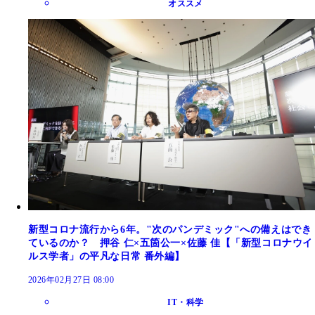
オススメ
新型コロナ流行から6年。"次のパンデミック"への備えはでき
ているのか？ 押谷 仁×五箇公一×佐藤 佳【「新型コロナウイ
ルス学者」の平凡な日常 番外編】
2026年02月27日 08:00
IT・科学