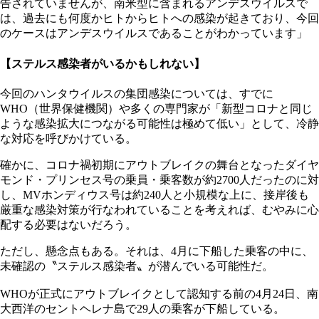
告されていませんが、南米型に含まれるアンデスウイルスで
は、過去にも何度かヒトからヒトへの感染が起きており、今回
のケースはアンデスウイルスであることがわかっています」
【ステルス感染者がいるかもしれない】
今回のハンタウイルスの集団感染については、すでに
WHO（世界保健機関）や多くの専門家が「新型コロナと同じ
ような感染拡大につながる可能性は極めて低い」として、冷静
な対応を呼びかけている。
確かに、コロナ禍初期にアウトブレイクの舞台となったダイヤ
モンド・プリンセス号の乗員・乗客数が約2700人だったのに対
し、MVホンディウス号は約240人と小規模な上に、接岸後も
厳重な感染対策が行なわれていることを考えれば、むやみに心
配する必要はないだろう。
ただし、懸念点もある。それは、4月に下船した乗客の中に、
未確認の〝ステルス感染者〟が潜んでいる可能性だ。
WHOが正式にアウトブレイクとして認知する前の4月24日、南
大西洋のセントヘレナ島で29人の乗客が下船している。