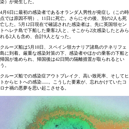
染）が発生した。
4月6日に最初の感染者であるオランダ人男性が発症し（この時
点では原因不明）、11日に死亡。さらにその後、別の2人も死
亡した。5月12日現在で確認された感染者は、先に英国領セン
トヘレナ島で下船した乗客2人と、そこから2次感染したとみら
れる2人も含め、合計9人となった。
クルーズ船は5月10日、スペイン領カナリア諸島のテネリフェ
島に到着。厳重な感染対策の下、感染者やほかの乗客の下船と
帰国が進められ、帰国後は42日間の隔離措置が取られるとい
う。
クルーズ船での感染症アウトブレイク、高い致死率、そしてヒ
トからヒトへの感染......。こうした要素が、忘れかけていたコ
ロナ禍の悪夢を思い起こさせる。