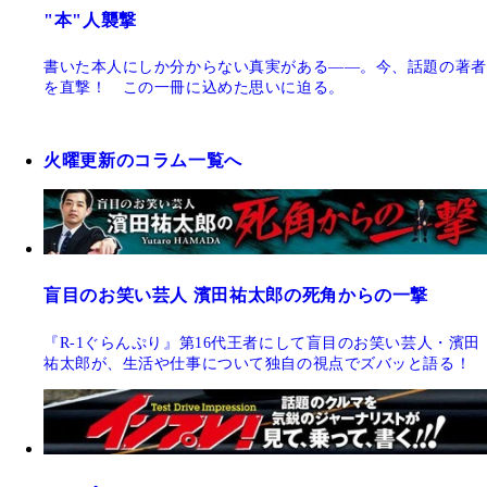
"本"人襲撃
書いた本人にしか分からない真実がある――。今、話題の著者
を直撃！ この一冊に込めた思いに迫る。
火曜更新のコラム一覧へ
盲目のお笑い芸人 濱田祐太郎の死角からの一撃
『R-1ぐらんぷり』第16代王者にして盲目のお笑い芸人・濱田
祐太郎が、生活や仕事について独自の視点でズバッと語る！