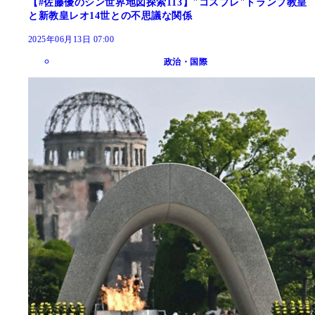
【#佐藤優のシン世界地図探索113】"コスプレ"トランプ教皇
と新教皇レオ14世との不思議な関係
2025年06月13日 07:00
政治・国際