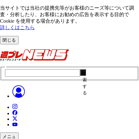
当サイトでは当社の提携先等がお客様のニーズ等について調
査・分析したり、お客様にお勧めの広告を表⽰する⽬的で
Cookie を使⽤する場合があります。
詳しくはこちら
閉じる
検
索
す
る
メニュ