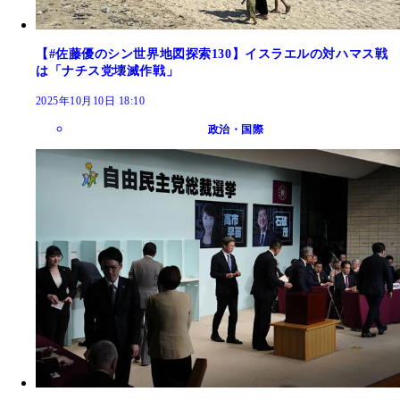
【#佐藤優のシン世界地図探索130】イスラエルの対ハマス戦
は「ナチス党壊滅作戦」
2025年10月10日 18:10
政治・国際