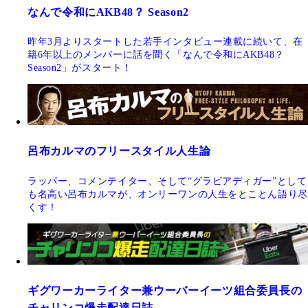
なんで令和にAKB48？ Season2
昨年3月よりスタートした若手インタビュー連載に続いて、在
籍6年以上のメンバーに話を聞く「なんで令和にAKB48？
Season2」がスタート！
呂布カルマのフリースタイル人生論
ラッパー、コメンテイター、そして“グラビアディガー”として
も名高い呂布カルマが、オンリーワンの人生をとことん語り尽
くす！
ギグワーカーライター兼ウーバーイーツ組合委員長の
チャリンコ爆走配達日誌