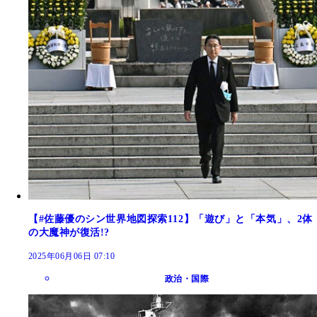
【#佐藤優のシン世界地図探索112】「遊び」と「本気」、2体
の大魔神が復活!?
2025年06月06日 07:10
政治・国際