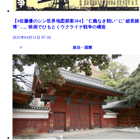
【#佐藤優のシン世界地図探索104】"仁義なき戦い"に"総長賭
博"...。映画でひもとくウクライナ戦争の構造
2025年04月11日 07:30
政治・国際