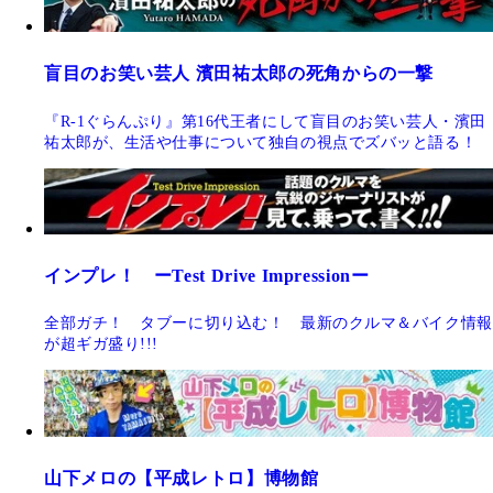
盲目のお笑い芸人 濱田祐太郎の死角からの一撃
『R-1ぐらんぷり』第16代王者にして盲目のお笑い芸人・濱田
祐太郎が、生活や仕事について独自の視点でズバッと語る！
インプレ！ ーTest Drive Impressionー
全部ガチ！ タブーに切り込む！ 最新のクルマ＆バイク情報
が超ギガ盛り!!!
山下メロの【平成レトロ】博物館