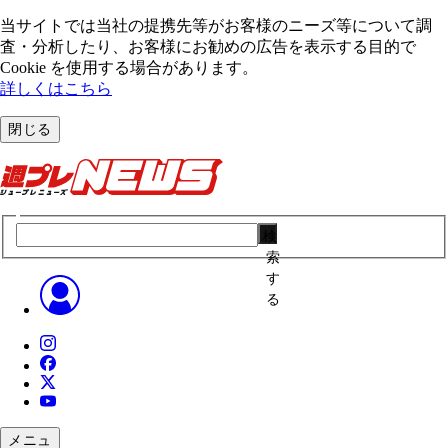
当サイトでは当社の提携先等がお客様のニーズ等について調
査・分析したり、お客様にお勧めの広告を表⽰する⽬的で
Cookie を使⽤する場合があります。
詳しくはこちら
閉じる
検
索
す
る
メニュ