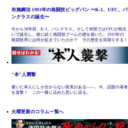
布施鋼治 1993年の格闘技ビッグバン 〜K-1、UFC、パ
ンクラスの誕生〜
今から30年前、K-1、パンクラス、そして米国ではUFCが相次
いで誕生し、後に続く格闘技ブームの礎を築いた。1993年の
格闘技界には何が起きていたのか？ その歴史を深堀りする！
"本"人襲撃
書いた本人にしか分からない真実がある――。今、話題の著者
を直撃！ この一冊に込めた思いに迫る。
火曜更新のコラム一覧へ