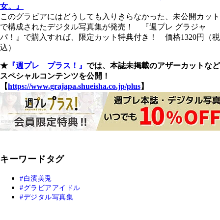
女。』
このグラビアにはどうしても入りきらなかった、未公開カット
で構成されたデジタル写真集が発売！ 『週プレ グラジャ
パ！』で購入すれば、限定カット特典付き！ 価格1320円（税
込）
★
『週プレ プラス！』
では、本誌未掲載のアザーカットなど
スペシャルコンテンツを公開！
【
https://www.grajapa.shueisha.co.jp/plus
】
キーワードタグ
白濱美兎
グラビアアイドル
デジタル写真集