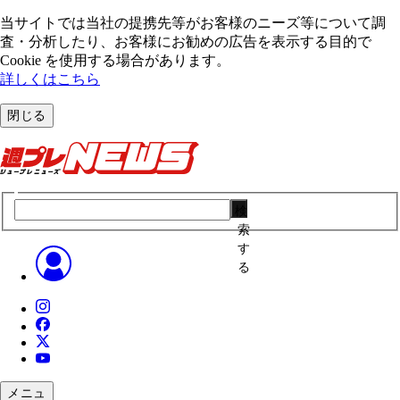
当サイトでは当社の提携先等がお客様のニーズ等について調
査・分析したり、お客様にお勧めの広告を表⽰する⽬的で
Cookie を使⽤する場合があります。
詳しくはこちら
閉じる
検
索
す
る
メニュ