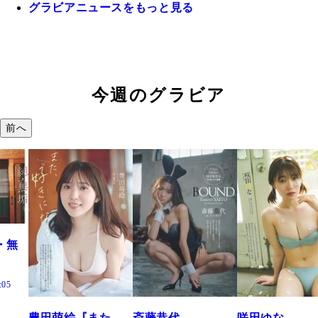
グラビアニュースをもっと見る
今週のグラビア
前へ
た、
斎藤恭代
咲田ゆな
藤水咲桜『花