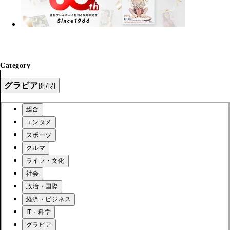
Category
グラビア
開/閉
総合
エンタメ
スポーツ
クルマ
ライフ・文化
社会
政治・国際
経済・ビジネス
IT・科学
グラビア