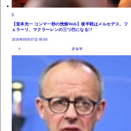
5
【堂本光一 コンマ一秒の恍惚Web】後半戦はメルセデス、フ
ェラーリ、マクラーレンの三つ巴になる!?
2026年08月07日 08:00
クルマ