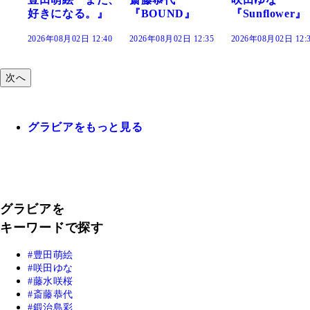
』
『BOUND』
『Sunflower』
だまり』
:40
2026年08月02日 12:35
2026年08月02日 12:30
2026年08月02日 12:
次へ
グラビアをもっと見る
グラビアを
キーワードで探す
豊田萌絵
咲田ゆな
藤水咲桜
斎藤恭代
鍛治島彩