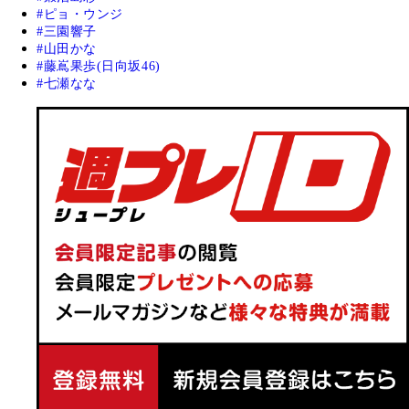
ピョ・ウンジ
三園響子
山田かな
藤嶌果歩(日向坂46)
七瀬なな