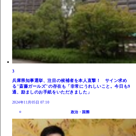
3
兵庫県知事選挙、注目の候補者を本人直撃！ サイン求め
る"斎藤ガールズ"の存在も「非常にうれしいこと。今日も9
通、励ましのお手紙をいただきました」
2024年11月05日 07:10
政治・国際