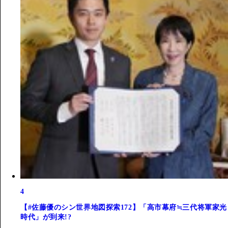
4
【#佐藤優のシン世界地図探索172】「高市幕府≒三代将軍家光
時代」が到来!?