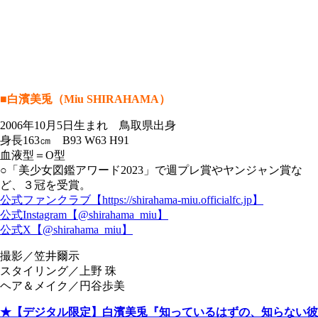
■白濱美兎（Miu SHIRAHAMA）
2006年10月5日生まれ 鳥取県出身
身長163㎝ B93 W63 H91
血液型＝O型
○「美少女図鑑アワード2023」で週プレ賞やヤンジャン賞な
ど、３冠を受賞。
公式ファンクラブ【https://shirahama-miu.officialfc.jp】
公式Instagram【@shirahama_miu】
公式X【@shirahama_miu】
撮影／笠井爾示
スタイリング／上野 珠
ヘア＆メイク／円谷歩美
★【デジタル限定】白濱美兎『知っているはずの、知らない彼