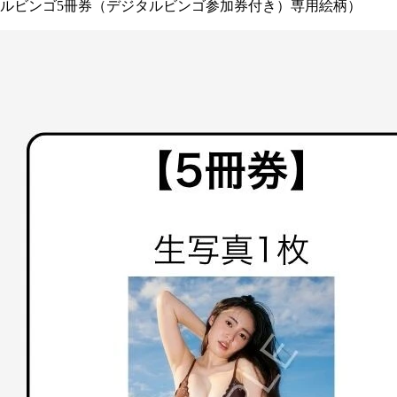
ルビンゴ5冊券（デジタルビンゴ参加券付き）専用絵柄）