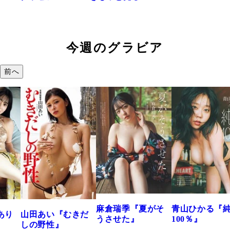
今週のグラビア
前へ
溝
つ
で
202
麻倉瑞季『夏がそ
青山ひかる『純度
田あい『むきだ
うさせた』
100％』
の野性』