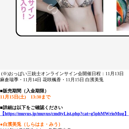
(※)おっぱい三銃士オンラインサイン会開催日程：11月13日
麻倉瑞季・11月14日 花咲楓香・11月15日 白濱美兎
■販売期間（入金期限）
11月15日(土) 13:30まで
■詳細は以下をご確認ください
【https://muvus.jp/muvus/cmdtyList.php?cat=g5phMWrioMug】
●白濱美兎（しらはま・みう）