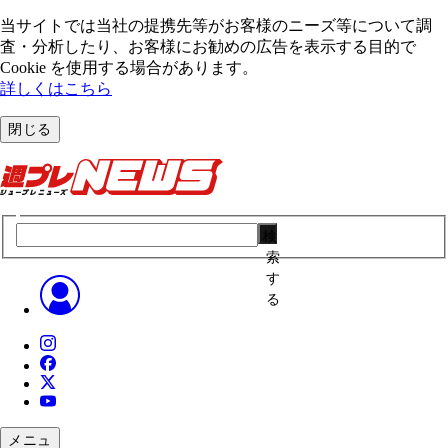
当サイトでは当社の提携先等がお客様のニーズ等について調
査・分析したり、お客様にお勧めの広告を表⽰する⽬的で
Cookie を使⽤する場合があります。
詳しくはこちら
閉じる
検
索
す
る
メニュ