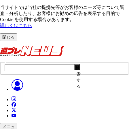
当サイトでは当社の提携先等がお客様のニーズ等について調
査・分析したり、お客様にお勧めの広告を表⽰する⽬的で
Cookie を使⽤する場合があります。
詳しくはこちら
閉じる
検
索
す
る
メニュ