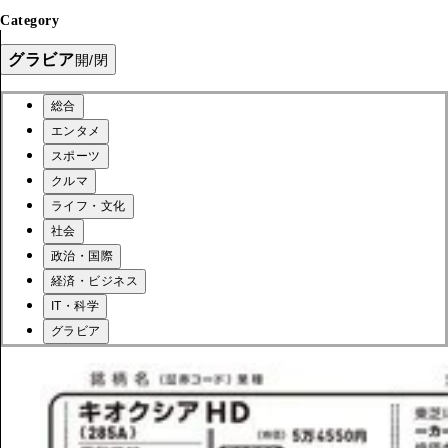
Category
グラビア
開/閉
総合
エンタメ
スポーツ
クルマ
ライフ・文化
社会
政治・国際
経済・ビジネス
IT・科学
グラビア