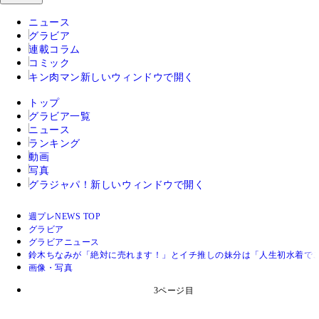
ニュース
グラビア
連載コラム
コミック
キン肉マン
新しいウィンドウで開く
トップ
グラビア一覧
ニュース
ランキング
動画
写真
グラジャパ！
新しいウィンドウで開く
週プレNEWS TOP
グラビア
グラビアニュース
鈴木ちなみが「絶対に売れます！」とイチ推しの妹分は「人生初水着で
画像・写真
3ページ目