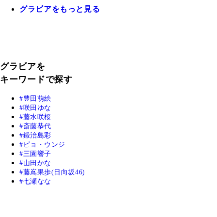
グラビアをもっと見る
グラビアを
キーワードで探す
豊田萌絵
咲田ゆな
藤水咲桜
斎藤恭代
鍛治島彩
ピョ・ウンジ
三園響子
山田かな
藤嶌果歩(日向坂46)
七瀬なな