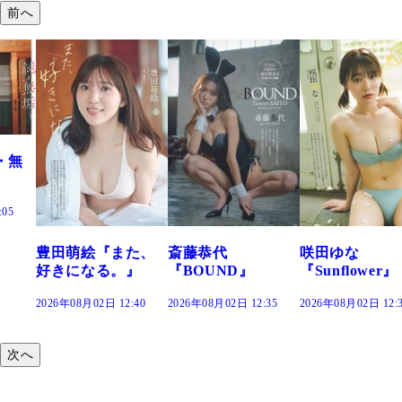
前へ
また、
斎藤恭代
咲田ゆな
藤水咲桜『
。』
『BOUND』
『Sunflower』
だまり』
12:40
2026年08月02日 12:35
2026年08月02日 12:30
2026年08月02日 1
次へ