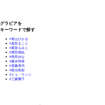
グラビアを
キーワードで探す
青山ひかる
真田まこと
栗原もみじ
豊田萌絵
咲田ゆな
藤水咲桜
斎藤恭代
鍛治島彩
ピョ・ウンジ
三園響子