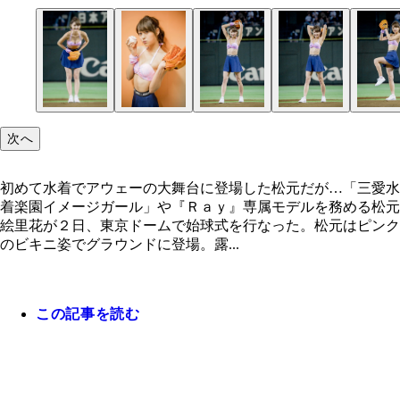
次へ
初めて水着でアウェーの大舞台に登場した松元だが…「三愛水
着楽園イメージガール」や『Ｒａｙ』専属モデルを務める松元
絵里花が２日、東京ドームで始球式を行なった。松元はピンク
のビキニ姿でグラウンドに登場。露...
この記事を読む
初めて水着でアウェーの大舞台に登場した松元だが