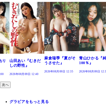
溝端 葵『もう
つの、あおい
で。』
2026年08月09日 12:
麻倉瑞季『夏がそ
青山ひかる『純度
きだ
うさせた』
100％』
2026年08月09日 12:35
2026年08月09日 12:30
:40
次へ
グラビアをもっと見る