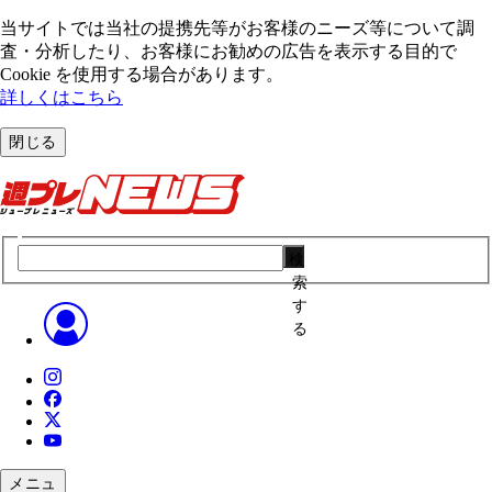
当サイトでは当社の提携先等がお客様のニーズ等について調
査・分析したり、お客様にお勧めの広告を表⽰する⽬的で
Cookie を使⽤する場合があります。
詳しくはこちら
閉じる
検
索
す
る
メニュ