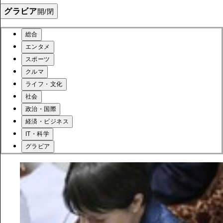
グラビア
開/閉
総合
エンタメ
スポーツ
クルマ
ライフ・文化
社会
政治・国際
経済・ビジネス
IT・科学
グラビア