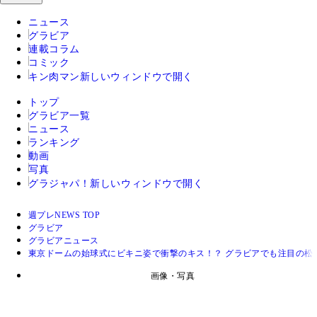
ニュース
グラビア
連載コラム
コミック
キン肉マン
新しいウィンドウで開く
トップ
グラビア一覧
ニュース
ランキング
動画
写真
グラジャパ！
新しいウィンドウで開く
週プレNEWS TOP
グラビア
グラビアニュース
東京ドームの始球式にビキニ姿で衝撃のキス！？ グラビアでも注目の松
画像・写真