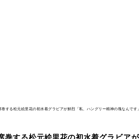
席巻する松元絵里花の初水着グラビアが鮮烈「私、ハングリー精神の塊なんです
を席巻する松元絵里花の初水着グラビア