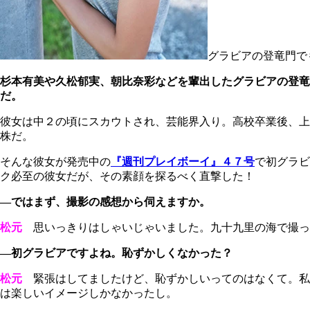
グラビアの登竜門で
杉本有美や久松郁実、朝比奈彩などを輩出したグラビアの登竜
だ。
彼女は中２の頃にスカウトされ、芸能界入り。高校卒業後、上
株だ。
そんな彼女が発売中の
『週刊プレイボーイ』４７号
で初グラビ
ク必至の彼女だが、その素顔を探るべく直撃した！
―ではまず、撮影の感想から伺えますか。
松元
思いっきりはしゃいじゃいました。九十九里の海で撮っ
―初グラビアですよね。恥ずかしくなかった？
松元
緊張はしてましたけど、恥ずかしいってのはなくて。私
は楽しいイメージしかなかったし。