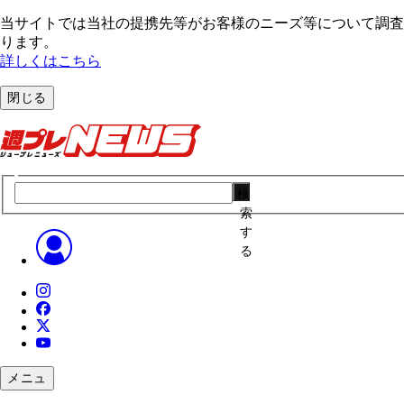
当サイトでは当社の提携先等がお客様のニーズ等について調査・
ります。
詳しくはこちら
閉じる
検
索
す
る
メニュ