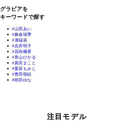
グラビアを
キーワードで探す
山田あい
麻倉瑞季
溝端葵
吉井明子
花咲楓香
青山ひかる
真田まこと
栗原もみじ
豊田萌絵
咲田ゆな
注目モデル