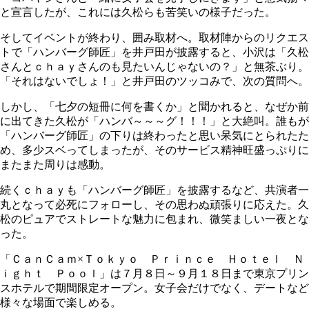
と宣言したが、これには久松らも苦笑いの様子だった。
そしてイベントが終わり、囲み取材へ。取材陣からのリクエス
トで「ハンバーグ師匠」を井戸田が披露すると、小沢は「久松
さんとｃｈａｙさんのも見たいんじゃないの？」と無茶ぶり。
「それはないでしょ！」と井戸田のツッコみで、次の質問へ。
しかし、「七夕の短冊に何を書くか」と聞かれると、なぜか前
に出てきた久松が「ハンバ～～～グ！！！」と大絶叫。誰もが
「ハンバーグ師匠」の下りは終わったと思い呆気にとられたた
め、多少スベってしまったが、そのサービス精神旺盛っぷりに
またまた周りは感動。
続くｃｈａｙも「ハンバーグ師匠」を披露するなど、共演者一
丸となって必死にフォローし、その思わぬ頑張りに応えた。久
松のピュアでストレートな魅力に包まれ、微笑ましい一夜とな
った。
「ＣａｎＣａｍ×Ｔｏｋｙｏ Ｐｒｉｎｃｅ Ｈｏｔｅｌ Ｎ
ｉｇｈｔ Ｐｏｏｌ」は７月８日～９月１８日まで東京プリン
スホテルで期間限定オープン。女子会だけでなく、デートなど
様々な場面で楽しめる。