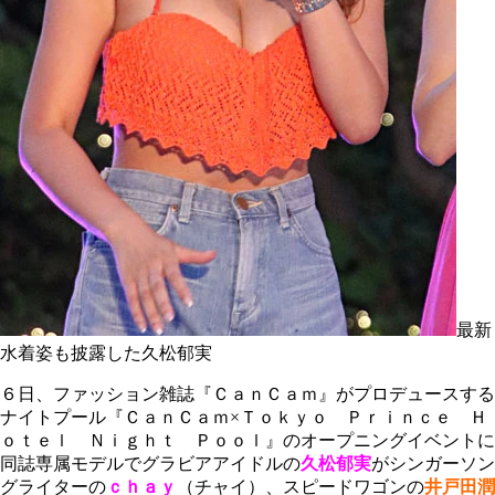
最新
水着姿も披露した久松郁実
６日、ファッション雑誌『ＣａｎＣａｍ』がプロデュースする
ナイトプール『ＣａｎＣａｍ×Ｔｏｋｙｏ Ｐｒｉｎｃｅ Ｈ
ｏｔｅｌ Ｎｉｇｈｔ Ｐｏｏｌ』のオープニングイベントに
同誌専属モデルでグラビアアイドルの
久松郁実
がシンガーソン
グライターの
ｃｈａｙ
（チャイ）、スピードワゴンの
井戸田潤