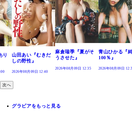
溝端 葵『もう
つの、あおい
で。』
2026年08月09日 12:
麻倉瑞季『夏がそ
青山ひかる『純度
きだ
うさせた』
100％』
2026年08月09日 12:35
2026年08月09日 12:30
:40
次へ
グラビアをもっと見る