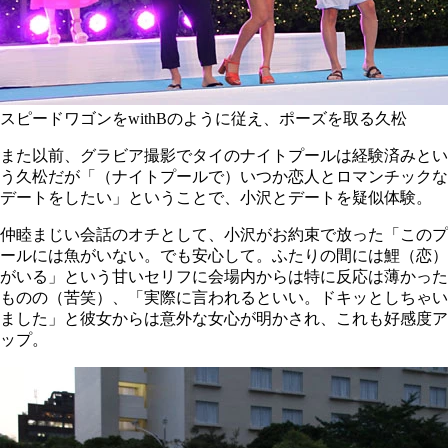
スピードワゴンをwithBのように従え、ポーズを取る久松
また以前、グラビア撮影でタイのナイトプールは経験済みとい
う久松だが「（ナイトプールで）いつか恋人とロマンチックな
デートをしたい」ということで、小沢とデートを疑似体験。
仲睦まじい会話のオチとして、小沢がお約束で放った「このプ
ールには魚がいない。でも安心して。ふたりの間には鯉（恋）
がいる」という甘いセリフに会場内からは特に反応は薄かった
ものの（苦笑）、「実際に言われるといい。ドキッとしちゃい
ました」と彼女からは意外な女心が明かされ、これも好感度ア
ップ。