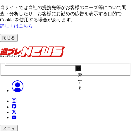
当サイトでは当社の提携先等がお客様のニーズ等について調
査・分析したり、お客様にお勧めの広告を表⽰する⽬的で
Cookie を使⽤する場合があります。
詳しくはこちら
閉じる
検
索
す
る
メニュ