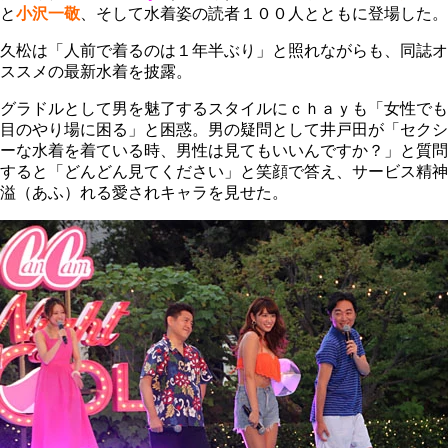
と
小沢一敬
、そして水着姿の読者１００人とともに登場した。
久松は「人前で着るのは１年半ぶり」と照れながらも、同誌オ
ススメの最新水着を披露。
グラドルとして男を魅了するスタイルにｃｈａｙも「女性でも
目のやり場に困る」と困惑。男の疑問として井戸田が「セクシ
ーな水着を着ている時、男性は見てもいいんですか？」と質問
すると「どんどん見てください」と笑顔で答え、サービス精神
溢（あふ）れる愛されキャラを見せた。