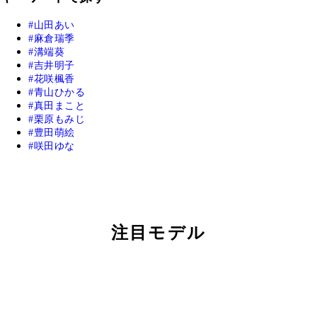
山田あい
麻倉瑞季
溝端葵
吉井明子
花咲楓香
青山ひかる
真田まこと
栗原もみじ
豊田萌絵
咲田ゆな
注目モデル