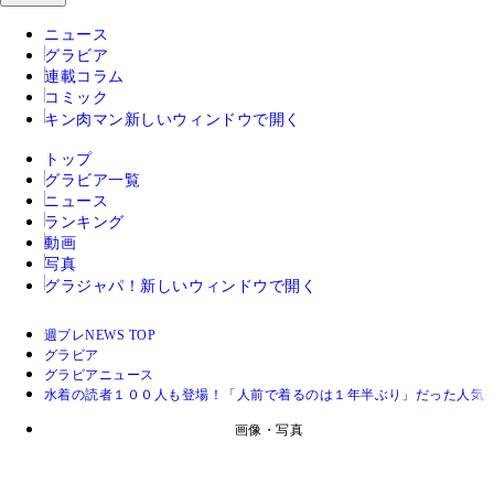
ニュース
グラビア
連載コラム
コミック
キン肉マン
新しいウィンドウで開く
トップ
グラビア一覧
ニュース
ランキング
動画
写真
グラジャパ！
新しいウィンドウで開く
週プレNEWS TOP
グラビア
グラビアニュース
水着の読者１００人も登場！「人前で着るのは１年半ぶり」だった人気モ
画像・写真