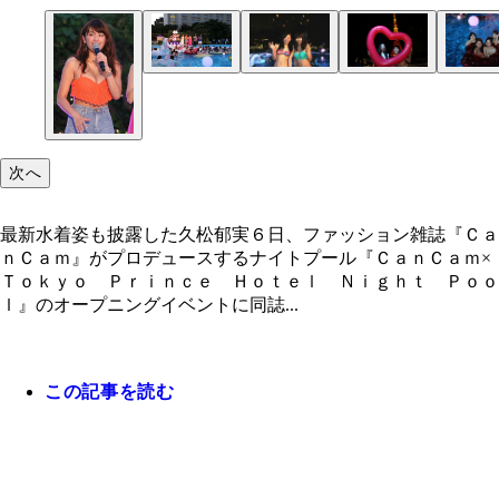
プール開き宣言で一斉に飛び込み、遊ぶ読者たち
スピードワゴンをwithBのように従え、ポーズを取
次へ
最新水着姿も披露した久松郁実６日、ファッション雑誌『Ｃａ
ｎＣａｍ』がプロデュースするナイトプール『ＣａｎＣａｍ×
Ｔｏｋｙｏ Ｐｒｉｎｃｅ Ｈｏｔｅｌ Ｎｉｇｈｔ Ｐｏｏ
ｌ』のオープニングイベントに同誌...
この記事を読む
最新水着姿も披露した久松郁実