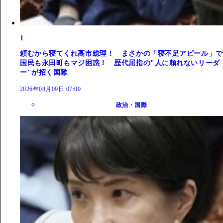
1
頼むから寝てくれ高市総理！ まさかの「寝不足アピール」で
国民も永田町もマジ困惑！ 歴代屈指の"人に頼れないリーダ
ー"が招く国難
2026年08月09日 07:00
政治・国際