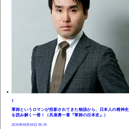
1
軍師というロマンが投影されてきた物語から、日本人の精神史
を読み解く一冊！（呉座勇一著『軍師の日本史』）
2026年08月04日 06:30