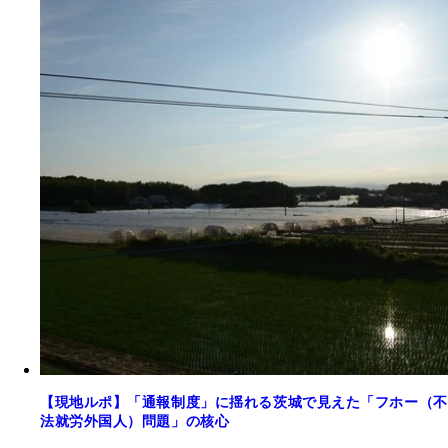
【現地ルポ】「通報制度」に揺れる茨城で見えた「フホー（不
法就労外国人）問題」の核心