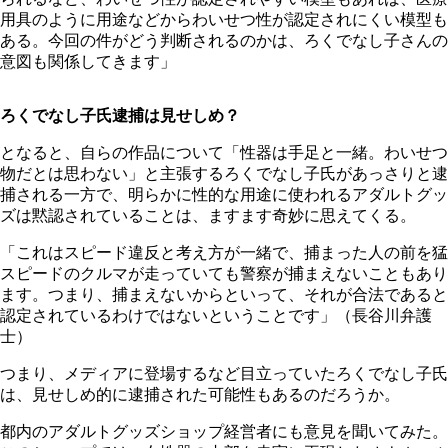
用具のように用途などからわいせつ性が認定されにくい模型も
ある。今回の件がどう判断されるのかは、ろくでなし子さんの
意図も関係してきます」
ろくでなし子氏逮捕は見せしめ？
となると、自らの作品について「性器は手足と一緒。わいせつ
物だとは思わない」と主張するろくでなし子氏があっさりと逮
捕される一方で、明らかに性的な用途に使われるアダルトグッ
ズは黙認されていることは、ますます奇妙に思えてくる。
「これはスピード違反と考え方が一緒で、捕まった人の前を猛
スピードのクルマが走っていても警察が捕まえないこともあり
ます。つまり、捕まえないからといって、それが合法であると
認定されているわけではないということです」（長谷川弁護
士）
つまり、メディアに登場するなど目立っていたろくでなし子氏
は、見せしめ的に逮捕された可能性もあるのだろうか。
都内のアダルトグッズショップ経営者にも意見を聞いてみた。