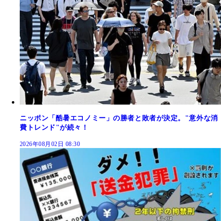
ニッポン「酷暑エコノミー」の勝者と敗者が決定。"意外な消
費トレンド"が続々！
2026年08月02日 08:30