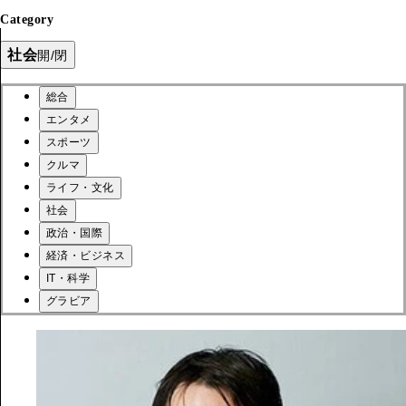
Category
社会
開/閉
総合
エンタメ
スポーツ
クルマ
ライフ・文化
社会
政治・国際
経済・ビジネス
IT・科学
グラビア