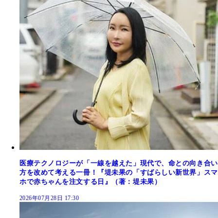
医療テクノロジーが「一線を越えた」現代で、命との向き合い
方を改めて考える一冊！『堤未果の「すばらしい新世界」スマ
ホで赤ちゃんを注文する日』（著：堤未果）
2026年07月28日 17:30