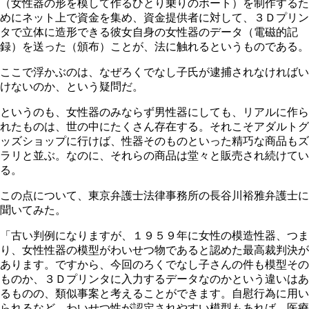
（女性器の形を模して作るひとり乗りのボート）を制作するた
めにネット上で資金を集め、資金提供者に対して、３Ｄプリン
タで立体に造形できる彼女自身の女性器のデータ（電磁的記
録）を送った（頒布）ことが、法に触れるというものである。
ここで浮かぶのは、なぜろくでなし子氏が逮捕されなければい
けないのか、という疑問だ。
というのも、女性器のみならず男性器にしても、リアルに作ら
れたものは、世の中にたくさん存在する。それこそアダルトグ
ッズショップに行けば、性器そのものといった精巧な商品もズ
ラリと並ぶ。なのに、それらの商品は堂々と販売され続けてい
る。
この点について、東京弁護士法律事務所の長谷川裕雅弁護士に
聞いてみた。
「古い判例になりますが、１９５９年に女性の模造性器、つま
り、女性性器の模型がわいせつ物であると認めた最高裁判決が
あります。ですから、今回のろくでなし子さんの件も模型その
ものか、３Ｄプリンタに入力するデータなのかという違いはあ
るものの、類似事案と考えることができます。自慰行為に用い
られるなど、わいせつ性が認定されやすい模型もあれば、医療