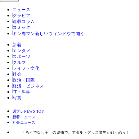
ニュース
グラビア
連載コラム
コミック
キン肉マン
新しいウィンドウで開く
新着
エンタメ
スポーツ
クルマ
ライフ・文化
社会
政治・国際
経済・ビジネス
IT・科学
写真
週プレNEWS TOP
新着ニュース
社会ニュース
「ろくでなし子」の逮捕で、アダルトグッズ業界が戦々恐々！