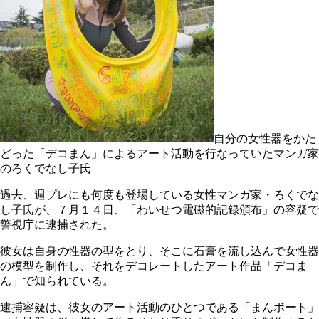
自分の女性器をかた
どった「デコまん」によるアート活動を行なっていたマンガ家
のろくでなし子氏
過去、週プレにも何度も登場している女性マンガ家・ろくでな
し子氏が、７月１４日、「わいせつ電磁的記録頒布」の容疑で
警視庁に逮捕された。
彼女は自身の性器の型をとり、そこに石膏を流し込んで女性器
の模型を制作し、それをデコレートしたアート作品「デコま
ん」で知られている。
逮捕容疑は、彼女のアート活動のひとつである「まんボート」