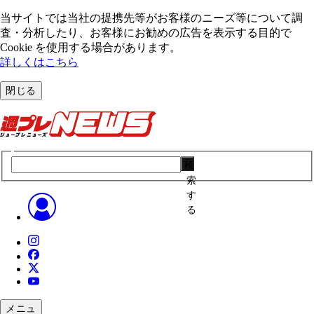
当サイトでは当社の提携先等がお客様のニーズ等について調
査・分析したり、お客様にお勧めの広告を表⽰する⽬的で
Cookie を使⽤する場合があります。
詳しくはこちら
閉じる
検
索
す
る
メニュ