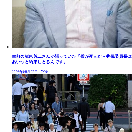
生前の板東英二さんが語っていた『僕が死んだら葬儀委員長は
あいつと約束しとるんです』
2026年08月02日 17:00