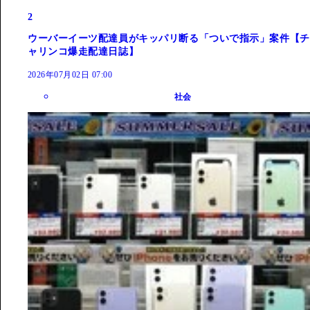
2
ウーバーイーツ配達員がキッパリ断る「ついで指示」案件【チ
ャリンコ爆走配達日誌】
2026年07月02日 07:00
社会