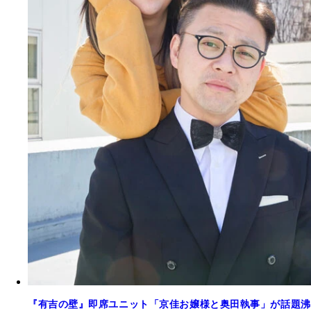
『有吉の壁』即席ユニット「京佳お嬢様と奥田執事」が話題沸