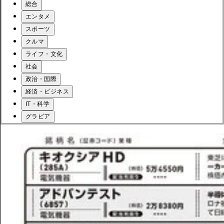
総合
エンタメ
スポーツ
クルマ
ライフ・文化
社会
政治・国際
経済・ビジネス
IT・科学
グラビア