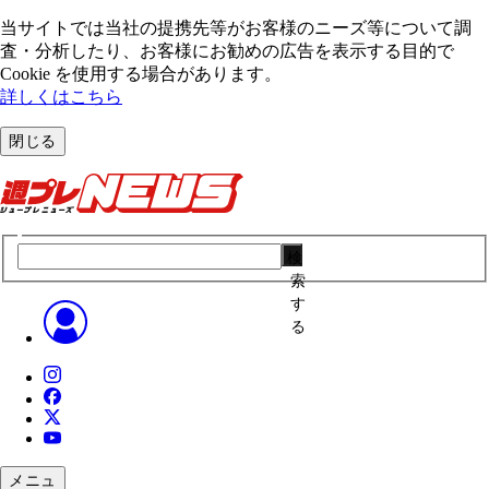
当サイトでは当社の提携先等がお客様のニーズ等について調
査・分析したり、お客様にお勧めの広告を表⽰する⽬的で
Cookie を使⽤する場合があります。
詳しくはこちら
閉じる
検
索
す
る
メニュ