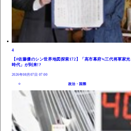
4
【#佐藤優のシン世界地図探索172】「高市幕府≒三代将軍家光
時代」が到来!?
2026年08月07日 07:00
政治・国際