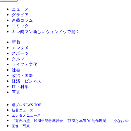
ニュース
グラビア
連載コラム
コミック
キン肉マン
新しいウィンドウで開く
新着
エンタメ
スポーツ
クルマ
ライフ・文化
社会
政治・国際
経済・ビジネス
IT・科学
写真
週プレNEWS TOP
新着ニュース
エンタメニュース
『有吉の壁』10周年記念座談会 "狂気と本気"の制作現場――今なお
画像・写真