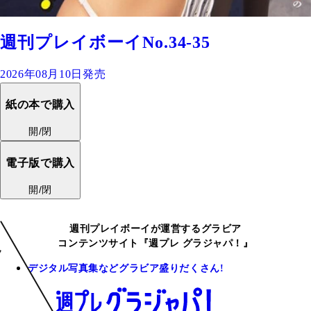
週刊プレイボーイNo.34-35
2026年08月10日発売
紙の本で購入
開/閉
電子版で購入
開/閉
週刊プレイボーイが運営するグラビア
コンテンツサイト『週プレ グラジャパ！』
デジタル写真集などグラビア盛りだくさん!