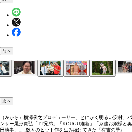
前へ
『有吉の壁』（日本テレビ系）毎週水曜夜7時～放
熱海で行なわれた初回の特番ロケで、髪を逆モヒカ
（左から）横澤俊之プロデューサー、とにかく明る
収録の最後に恒例となっている、とにかく明るい安
「ブレイク芸人選手権」で披露された「東京ってす
制作に200万円かけたジャンボ尾形人形も番組の名
そった、とにかく明るい安村。出演者もスタッフも
村、パンサー尾形貴弘
その日の参加芸人にむちゃぶりをする「エンディン
い」は、スタジオにいた芸人全員が泣きながら笑っ
「でも、もう有吉さんは飽きてきているし……」と
ボケで番組の光明が見えたという
安村さん」はHulu限定だが人気のコンテンツ
いう伝説のネタ。このネタがレギュラー化の一因に
サー・尾形本人は今後の使い方に悩んでいる様子
次へ
（左から）横澤俊之プロデューサー、とにかく明るい安村、パ
ンサー尾形貴弘「TT兄弟」「KOUGU維新」「京佳お嬢様と奥
田執事」......数々のヒット作を生み続けてきた『有吉の壁』