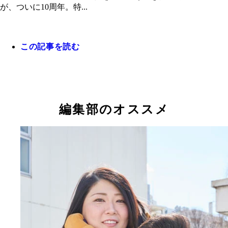
が、ついに10周年。特...
この記事を読む
来年1月16日（金）から3週間限定で全国公開され
吉の壁 劇場版アドリブ大河「面白城の18人」』
上映『京佳お嬢様と奥田執事』）。主演はとにかく
い安村と蛙亭・イワクラが、監督は有吉弘行が務め
編集部のオススメ