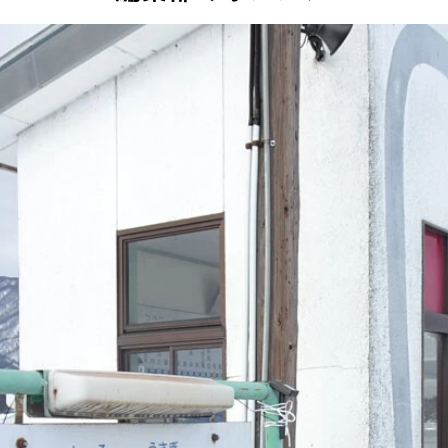
城山の標高だそう
ップ！