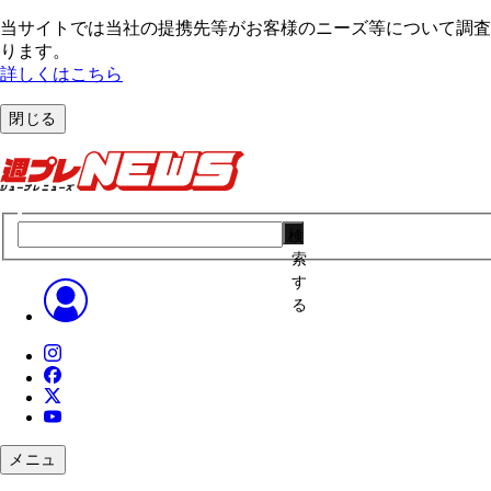
当サイトでは当社の提携先等がお客様のニーズ等について調査・
ります。
詳しくはこちら
閉じる
検
索
す
る
メニュ