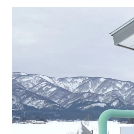
ほぼ空きテナントになっている辰野駅
JR東日本とJR東海の境界駅でもある辰野
程よい大きさの駅によくある案内マップ
ゴミなどはなくきれいに整備されたほたる公園
長野県が誇るラーメンチェーン「テンホウ」
まぼろしのほたる丼
ど真ん中ラーメン（1028円）1028は近くにある大
辰野銘菓ほたる饅頭
立入禁止ロープのおかげで道に迷わない
日本の中心ゼロポイント！
塩尻方面への列車は１、２時間に1本
地元物産案内と生け花 駅にあるとうれしいツート
広いほたる公園
ゼロポイントの向かいにあるチコちゃんポイント