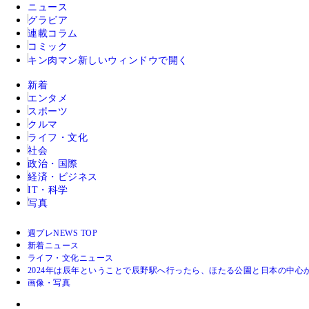
ニュース
グラビア
連載コラム
コミック
キン肉マン
新しいウィンドウで開く
新着
エンタメ
スポーツ
クルマ
ライフ・文化
社会
政治・国際
経済・ビジネス
IT・科学
写真
週プレNEWS TOP
新着ニュース
ライフ・文化ニュース
2024年は辰年ということで辰野駅へ行ったら、ほたる公園と日本の中心
画像・写真