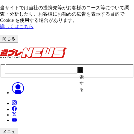
当サイトでは当社の提携先等がお客様のニーズ等について調
査・分析したり、お客様にお勧めの広告を表⽰する⽬的で
Cookie を使⽤する場合があります。
詳しくはこちら
閉じる
検
索
す
る
メニュ