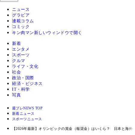
ニュース
グラビア
連載コラム
コミック
キン肉マン
新しいウィンドウで開く
新着
エンタメ
スポーツ
クルマ
ライフ・文化
社会
政治・国際
経済・ビジネス
IT・科学
写真
週プレNEWS TOP
新着ニュース
スポーツニュース
【2026年最新】オリンピックの賞金（報奨金）はいくら？ 日本と海外