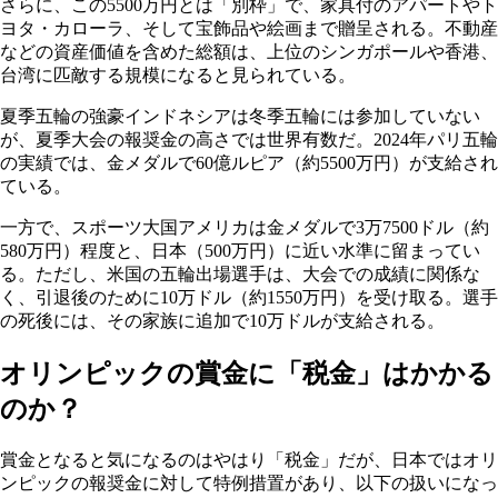
さらに、この5500万円とは「別枠」で、家具付のアパートやト
ヨタ・カローラ、そして宝飾品や絵画まで贈呈される。不動産
などの資産価値を含めた総額は、上位のシンガポールや香港、
台湾に匹敵する規模になると見られている。
夏季五輪の強豪インドネシアは冬季五輪には参加していない
が、夏季大会の報奨金の高さでは世界有数だ。2024年パリ五輪
の実績では、金メダルで60億ルピア（約5500万円）が支給され
ている。
一方で、スポーツ大国アメリカは金メダルで3万7500ドル（約
580万円）程度と、日本（500万円）に近い水準に留まってい
る。ただし、
米国の五輪出場選手は、大会での成績に関係な
く、引退後のために10万ドル（約1550万円）を受け取る。選手
の死後には、その家族に追加で10万ドルが支給される。
オリンピックの賞金に「税金」はかかる
のか？
賞金となると気になるのはやはり「税金」だが、日本ではオリ
ンピックの報奨金に対して特例措置があり、以下の扱いになっ