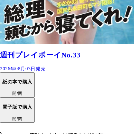
週刊プレイボーイNo.33
2026年08月03日発売
紙の本で購入
開/閉
電子版で購入
開/閉