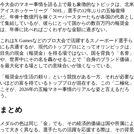
今大会のマネー事情を語る上で最も象徴的なトピックは、北米
アイスホッケーリーグ「NHL」選手の12年ぶりの五輪復帰
だ。年俸十数億円を稼ぐスーパースターたちが各国の代表とし
て集結しているが、彼らにとって国からの数百万円の報奨金
は、年俸に比べればごくわずかな金額に過ぎない。
これはX Gamesなどのプロ大会で活躍するスノーボード選手ら
にも共通するが、現代のトッププロにとってオリンピックは、
目先の現金（報奨金）を得る場ではない。国を背負う「名誉」
や、世界中にその名を轟かせることで「自身のブランド価値」
を最大化する場としての意味合いが強くなっている。
「報奨金が生活の頼り」という競技がある一方、それが必要な
いほどの富を得ているトッププロが混在する。この「二極化」
こそが、2026年の五輪マネー事情のリアルな姿と言えるだろ
う。
まとめ
メダルの色は同じ「金」でも、その経済的価値は国や所属によ
って大きく異なる。選手たちの活躍を応援する際は、その背景