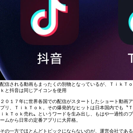
配信される動画もまったくの別物となっているが、ＴｉｋＴｏ
ｋと抖音は同じアイコンを使用
２０１７年に世界各国での配信がスタートしたショート動画ア
プリ、ＴｉｋＴｏｋ。その爆発的なヒットは日本国内でも〝Ｔ
ｉｋＴｏｋ売れ〟というワードを生み出し、もはや一過性のブ
ームから日常の定番アプリに大昇格。
その一方でほとんどトピックにならないのが、運営会社である