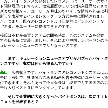
一方、バイトダンスの開発したレコメンドは、ユーザーのサイ
ト閲覧履歴はもちろん、検索履歴やＥＣでの購入履歴などさま
ざまな情報から、ユーザーが興味のありそうな情報を的確に判
断して表示するインタレストグラフ方式を軸に開発されまし
た。つまり、既存のレコメンドより圧倒的にピンポイントな
〝ネタ〟をユーザーに提供できるのです。
張氏は不動産売買システムの開発時に、このシステムを発案し
て今日
头
条に実装しました。それにより中国ナンバーワンのキ
ュレーションニュースアプリとなったのです。
――まず、キュレーションニュースアプリがバズったバイトダ
ンスですが、収益は何から得るんですか？
高口
広告収入です。バイトダンスのレコメンドシステムは広
告にも有効で、興味関心のある動画広告を的確にユーザーへ提
供できます。それもあって今日
头
条は、現在でも中国国内の広
告収入額ベスト３にランクインしています。
――そして企業的に大きくなったバイトダンスは、次にＴｉｋ
Ｔｏｋを発表すると？