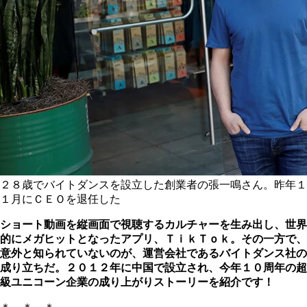
２８歳でバイトダンスを設立した創業者の張一鳴さん。昨年１
１月にＣＥＯを退任した
ショート動画を縦画面で視聴するカルチャーを生み出し、世界
的にメガヒットとなったアプリ、ＴｉｋＴｏｋ。その一方で、
意外と知られていないのが、運営会社であるバイトダンス社の
成り立ちだ。２０１２年に中国で設立され、今年１０周年の超
級ユニコーン企業の成り上がりストーリーを紹介です！