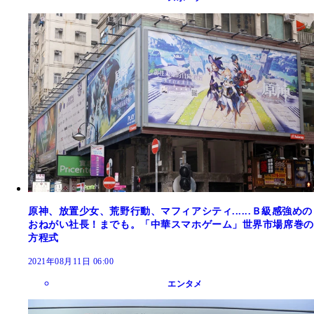
原神、放置少女、荒野行動、マフィアシティ......Ｂ級感強めの
おねがい社長！までも。「中華スマホゲーム」世界市場席巻の
方程式
2021年08月11日 06:00
エンタメ