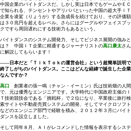
中国企業のバイトダンスだ。しかし実は日本でもゲームやＥＣ
で知られる、テンセントやアリババといった中国の超大手ＩＴ
企業を凌駕（りょうが）する急成長を続けており、その評価額
は３０兆円を超えるレベル。さらにはグーグルやフェイスブッ
クですら周回遅れにする技術力もあるという。
バイトダンスのシステム開発力、そしてビジネス展開の強みと
は？ 中国ＩＴ企業に精通するジャーナリストの
高口康太
さん
に解説してもらいます！
――日本だと「ＴｉｋＴｏｋの運営会社」という超簡単説明で
終了しがちのバイトダンス。ここはどんな経緯で誕生した企業
なんですか？
高口
創業者の張一鳴（チャン・イーミン）氏は技術畑の人間
で、元は優秀なエンジニアです。大学時代に中国政府主催のＩ
Ｔ技術競技会である「挑戦杯」で２位になり、卒業後に旅行検
索サイトや不動産売買システムの開発、そしてマイクロソフト
などのエンジニア部門で経験を積み、２０１２年３月にバイト
ダンスを設立しました。
そして同年８月、ＡＩがレコメンドした情報を表示するシステ