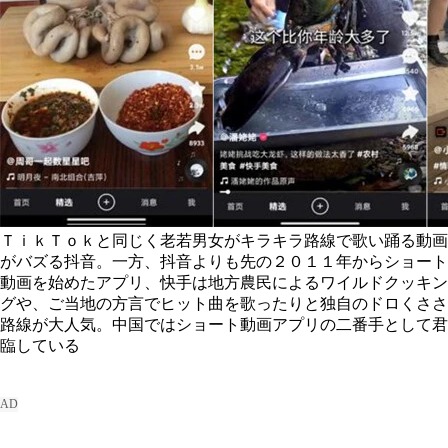
ＴｉｋＴｏｋと同じく老若男女がキラキラ路線で歌い踊る動画
がバズる抖音。一方、抖音よりも先の２０１１年からショート
動画を始めたアプリ、快手は地方農民によるワイルドクッキン
グや、ご当地の方言でヒット曲を歌ったりと独自のドロくささ
路線が大人気。中国ではショート動画アプリの二番手として君
臨している