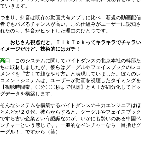
ていきます。
つまり、抖音は既存の動画共有アプリに比べ、新規の動画配信
者でもバズるチャンスが高い。この仕組みがユーザーに認知さ
れたのも、抖音がヒットした理由のひとつです。
――おじさん視点だと、ＴｉｋＴｏｋってキラキラでチャラい
イメージだけど、技術的にはガチ！
高口
このシステムに関してバイトダンスの北京本社の幹部た
ちに取材しましたが、彼らはグーグルやフェイスブックのレコ
メンドを〝古くて雑なやり方〟と表現していました。彼らのレ
コメンドシステムは、ユーザーが動画を視聴したタイミングを
【視聴時間帯、〇分〇〇秒まで視聴】とＡＩが細分化してビッ
グデータを構築します。
そんなシステムを構築するバイトダンスの主力エンジニアはほ
とんどが２０代。彼らからすると、グーグルやフェイスブック
ですら古い企業という認識なのが、いかにも勢いのある中国ベ
ンチャーという感じです。一般的なベンチャーなら「目指せグ
ーグル！」ですから（笑）。