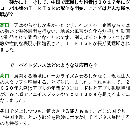
――確かに！ そして、中国で圧勝した抖音は２０１７年にグ
ローバル版のＴｉｋＴｏｋの配信を開始。ここではどんな勝ち
戦が？
高口
実はやらかしが多かったです。ベンチャー企業ならでは
の勢いで海外展開を行ない、地域の風習や文化を無視した動画
が乱発されて問題となったのです。例えばインドネシアでは宗
教や性的な表現が問題視され、ＴｉｋＴｏｋが長期間遮断され
ました。
――で、バイトダンスはどのような対応策を？
高口
展開する地域にローカライズさせるしかなく、現地法人
のスタッフを増員することで対応しました。それもあって、２
０２０年以降はアプリの年間ダウンロード数とアプリ視聴時間
が、各地域でフェイスブックやＹｏｕＴｕｂｅを超えるまでに
なりました。
各国で炎上しつつも、鎮火させる能力も高く、どこの国でも
〝中国企業〟という部分を微妙にボヤかしてビジネス展開する
のも特徴です。