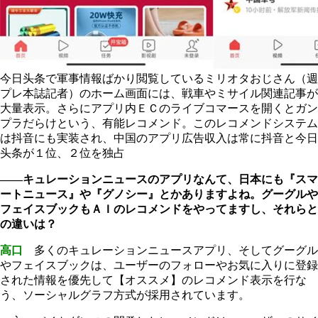
今日头条で軍事情報ばかり閲覧しているミリオタおじさん（週
プレ本誌記者）のホーム画面には、戦車やミサイル関連記事が
大量表示。さらにアプリ内ＥＣのライブコマースを開くとガン
プラだらけという、有能レコメンド。このレコメンドシステム
は抖音にも実装され、中国のアプリ広告収入は常に抖音と今日
头条が１位、２位を独占
――キュレーションニュースのアプリなんて、日本にも『スマ
ートニュース』や『グノシー』とかありますよね。グーグルや
フェイスブックもＡＩのレコメンドをやってますし、それらと
の違いは？
高口
多くのキュレーションニュースアプリ、そしてグーグル
やフェイスブックは、ユーザーのフォローやお気に入りに登録
された情報を優先して【オススメ】のレコメンド表示を行な
う、ソーシャルグラフ方式が採用されています。