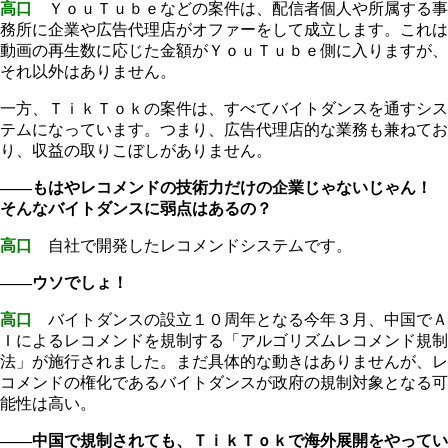
高口
ＹｏｕＴｕｂｅなどの案件は、配信者個人や所属する事
務所に企業や広告代理店がオファーをして成立します。これは
動画の再生数に応じた金額がＹｏｕＴｕｂｅ側に入りますが、
それ以外はありません。
一方、ＴｉｋＴｏｋの案件は、すべてバイトダンスを通すシス
テムになっています。つまり、広告代理店的な業務も兼ねてお
り、収益の取りこぼしがありません。
――もはやレコメンドの技術力だけの企業じゃないじゃん！
そんなバイトダンスに弱点はあるの？
高口
自社で開発したレコメンドシステムです。
――ウソでしょ！
高口
バイトダンスの設立１０周年となる今年３月、中国でＡ
Ｉによるレコメンドを規制する「アルゴリズムレコメンド規制
法」が施行されました。まだ具体的な動きはありませんが、レ
コメンドの権化であるバイトダンスが政府の規制対象となる可
能性は高い。
――中国で規制されても、ＴｉｋＴｏｋで海外展開をやってい