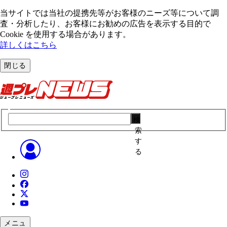
当サイトでは当社の提携先等がお客様のニーズ等について調
査・分析したり、お客様にお勧めの広告を表⽰する⽬的で
Cookie を使⽤する場合があります。
詳しくはこちら
閉じる
検
索
す
る
メニュ