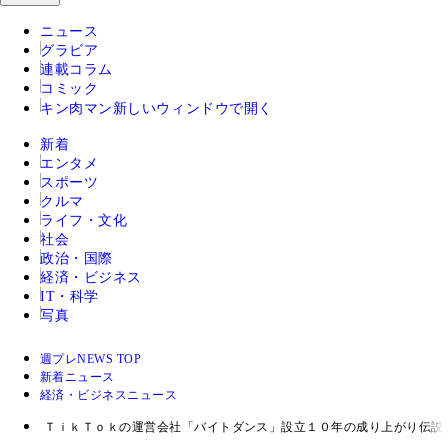
ニュース
グラビア
連載コラム
コミック
キン肉マン
新しいウィンドウで開く
新着
エンタメ
スポーツ
クルマ
ライフ・文化
社会
政治・国際
経済・ビジネス
IT・科学
写真
週プレNEWS TOP
新着ニュース
経済・ビジネスニュース
ＴｉｋＴｏｋの運営会社「バイトダンス」設立１０年の成り上がり伝説