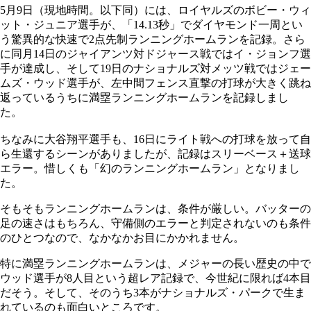
5月9日（現地時間。以下同）には、ロイヤルズのボビー・ウィ
ット・ジュニア選手が、「14.13秒」でダイヤモンド一周とい
う驚異的な快速で2点先制ランニングホームランを記録。さら
に同月14日のジャイアンツ対ドジャース戦ではイ・ジョンフ選
手が達成し、そして19日のナショナルズ対メッツ戦ではジェー
ムズ・ウッド選手が、左中間フェンス直撃の打球が大きく跳ね
返っているうちに満塁ランニングホームランを記録しまし
た。
ちなみに大谷翔平選手も、16日にライト戦への打球を放って自
ら生還するシーンがありましたが、記録はスリーベース＋送球
エラー。惜しくも「幻のランニングホームラン」となりまし
た。
そもそもランニングホームランは、条件が厳しい。バッターの
足の速さはもちろん、守備側のエラーと判定されないのも条件
のひとつなので、なかなかお目にかかれません。
特に満塁ランニングホームランは、メジャーの長い歴史の中で
ウッド選手が8人目という超レア記録で、今世紀に限れば4本目
だそう。そして、そのうち3本がナショナルズ・パークで生ま
れているのも面白いところです。