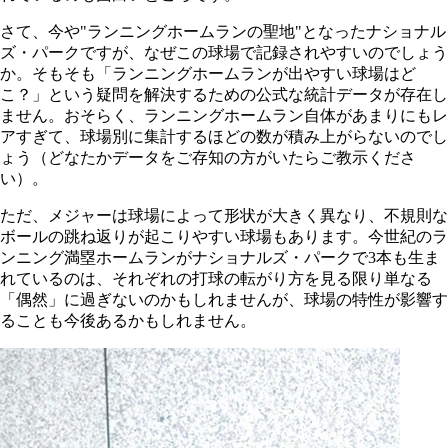
さて、今や"ランニングホームランの聖地"となったナショナル
ズ・パークですが、なぜこの球場で記録されやすいのでしょう
か。そもそも「ランニングホームランが出やすい球場はど
こ？」という疑問を解決するための公式な統計データが存在し
ません。おそらく、ランニングホームラン自体があまりにもレ
アすぎて、球場別に集計するほどの数が積み上がらないのでし
ょう（どなたかデータをご存知の方がいたらご教示くださ
い）。
ただ、メジャーは球場によって形状が大きく異なり、不規則な
ボールの跳ね返りが起こりやすい球場もあります。今世紀のラ
ンニング満塁ホームランがナショナルズ・パークで3本も生ま
れているのは、それぞれの打球の転がり方を見る限り単なる
「偶然」に過ぎないのかもしれませんが、球場の特性が影響す
ることも今後あるかもしれません。