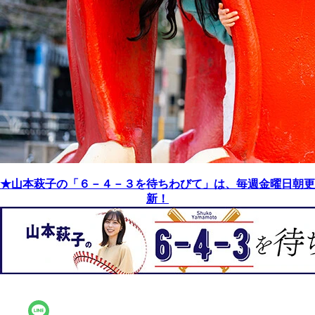
★山本萩子の「６－４－３を待ちわびて」は、毎週金曜日朝更
新！