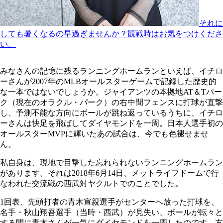
それに
しても暑くなるの早過ぎませんか？観戦時はお気をつけくださ
い。
みなさんの記憶に残るランニングホームランといえば、イチロ
ーさんが2007年のMLBオールスターゲームで記録した歴史的
な一本ではないでしょうか。ジャイアンツの本拠地AT＆Tパー
ク（現在のオラクル・パーク）の右中間フェンスに打球が直撃
し、予測不能な方向にボールが跳ね返っているうちに、イチロ
ーさんは快足を飛ばしてダイヤモンドを一周。日本人選手初の
オールスターMVPに輝いたあの試合は、今でも色褪せませ
ん。
私自身は、現地で目撃した忘れられないランニングホームラン
があります。それは2018年6月14日、メットライフドームで行
なわれた交流戦の西武対ヤクルトでのことでした。
1回表、先頭打者の青木宣親選手がセンターへ放った打球を、
名手・秋山翔吾選手（当時・西武）が見失い、ボールが転々と
する間に青木さんが一気にダイヤモンドを一周したのです。友