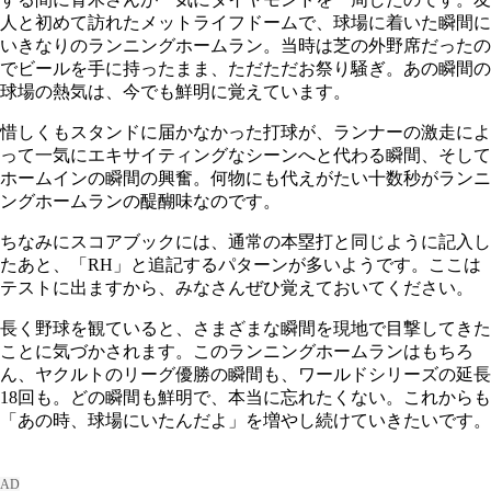
人と初めて訪れたメットライフドームで、球場に着いた瞬間に
いきなりのランニングホームラン。当時は芝の外野席だったの
でビールを手に持ったまま、ただただお祭り騒ぎ。あの瞬間の
球場の熱気は、今でも鮮明に覚えています。
惜しくもスタンドに届かなかった打球が、ランナーの激走によ
って一気にエキサイティングなシーンへと代わる瞬間、そして
ホームインの瞬間の興奮。何物にも代えがたい十数秒がランニ
ングホームランの醍醐味なのです。
ちなみにスコアブックには、通常の本塁打と同じように記入し
たあと、「RH」と追記するパターンが多いようです。ここは
テストに出ますから、みなさんぜひ覚えておいてください。
長く野球を観ていると、さまざまな瞬間を現地で目撃してきた
ことに気づかされます。このランニングホームランはもちろ
ん、ヤクルトのリーグ優勝の瞬間も、ワールドシリーズの延長
18回も。どの瞬間も鮮明で、本当に忘れたくない。これからも
「あの時、球場にいたんだよ」を増やし続けていきたいです。