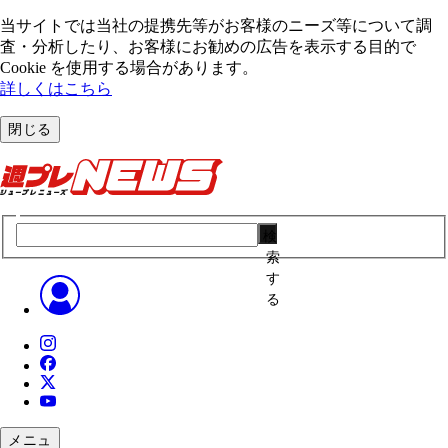
当サイトでは当社の提携先等がお客様のニーズ等について調
査・分析したり、お客様にお勧めの広告を表⽰する⽬的で
Cookie を使⽤する場合があります。
詳しくはこちら
閉じる
検
索
す
る
メニュ