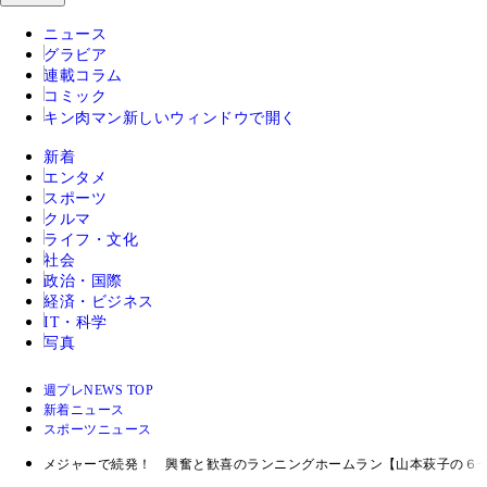
ニュース
グラビア
連載コラム
コミック
キン肉マン
新しいウィンドウで開く
新着
エンタメ
スポーツ
クルマ
ライフ・文化
社会
政治・国際
経済・ビジネス
IT・科学
写真
週プレNEWS TOP
新着ニュース
スポーツニュース
メジャーで続発！ 興奮と歓喜のランニングホームラン【山本萩子の６−４