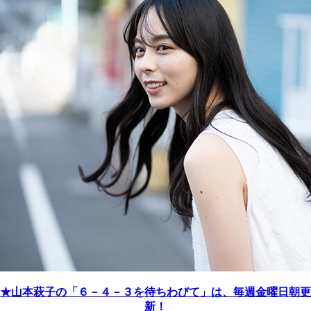
★山本萩子の「６－４－３を待ちわびて」は、毎週金曜日朝更
新！