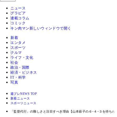
ニュース
グラビア
連載コラム
コミック
キン肉マン
新しいウィンドウで開く
新着
エンタメ
スポーツ
クルマ
ライフ・文化
社会
政治・国際
経済・ビジネス
IT・科学
写真
週プレNEWS TOP
新着ニュース
スポーツニュース
「監督代行」の難しさと注目すべき理由【山本萩子の６−４−３を待ちわび