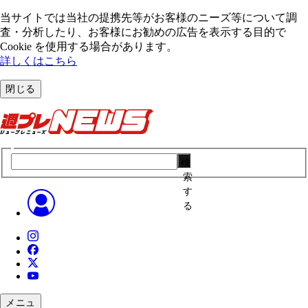
当サイトでは当社の提携先等がお客様のニーズ等について調
査・分析したり、お客様にお勧めの広告を表⽰する⽬的で
Cookie を使⽤する場合があります。
詳しくはこちら
閉じる
検
索
す
る
メニュ