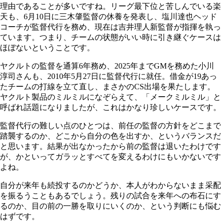
理由であることが多いですね。リーグ最下位と苦しんでいる楽
天も、6月10日に三木肇監督の休養を発表し、塩川達也ヘッド
コーチが監督代行を務め、現在は吉井理人新監督が指揮を執っ
ています。つまり、チームの状態がいい時に引き継ぐケースは
ほぼないということです。
ヤクルトの監督を通算6年務め、2025年までGMを務めた小川
淳司さんも、2010年5月27日に監督代行に就任。借金が19あっ
たチームの打線を立て直し、まさかのCS出場を果たします。
ヤクルト製品のミルミルになぞらえて、「メークミルミル」と
呼ばれ話題になりましたが、これはかなり珍しいケースです。
監督代行の難しい点のひとつは、前任の監督の方針をどこまで
踏襲するのか、どこから自分の色を出すか、というバランスだ
と思います。結果が出なかったから前の監督は退いたわけです
が、かといってガラッとすべてを変えるわけにもいかないです
よね。
自分が来年も続投するのかどうか、本人がわからないまま采配
を振るうこともあるでしょう。残りの試合を来年への布石にす
るのか、目の前の一勝を取りにいくのか、という判断にも悩む
はずです。