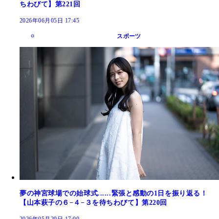
ちわびて】第221回
2026年06月05日 17:45
スポーツ
夢の神宮球場での始球式......緊張と感動の1日を振り返る！
【山本萩子の６−４−３を待ちわびて】第220回
2026年05月29日 17:00