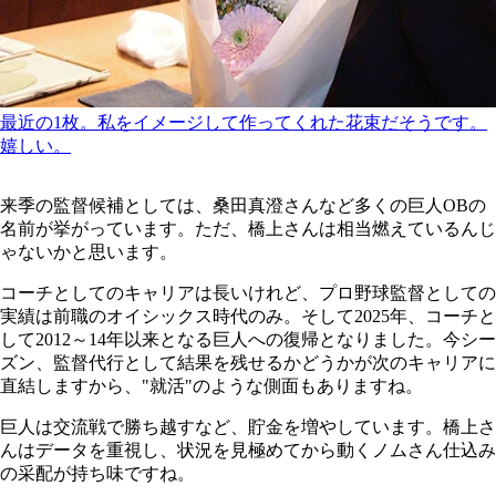
最近の1枚。私をイメージして作ってくれた花束だそうです。
嬉しい。
来季の監督候補としては、桑田真澄さんなど多くの巨人OBの
名前が挙がっています。ただ、橋上さんは相当燃えているんじ
ゃないかと思います。
コーチとしてのキャリアは長いけれど、プロ野球監督としての
実績は前職のオイシックス時代のみ。そして2025年、コーチと
して2012～14年以来となる巨人への復帰となりました。今シー
ズン、監督代行として結果を残せるかどうかが次のキャリアに
直結しますから、"就活"のような側面もありますね。
巨人は交流戦で勝ち越すなど、貯金を増やしています。橋上さ
んはデータを重視し、状況を見極めてから動くノムさん仕込み
の采配が持ち味ですね。