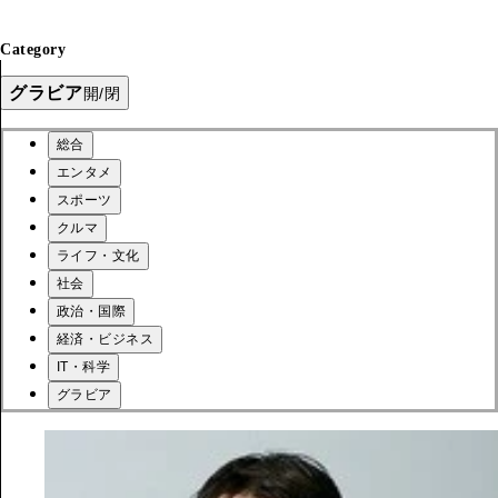
Category
グラビア
開/閉
総合
エンタメ
スポーツ
クルマ
ライフ・文化
社会
政治・国際
経済・ビジネス
IT・科学
グラビア