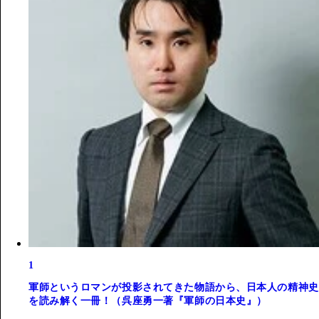
1
軍師というロマンが投影されてきた物語から、日本人の精神史
を読み解く一冊！（呉座勇一著『軍師の日本史』）