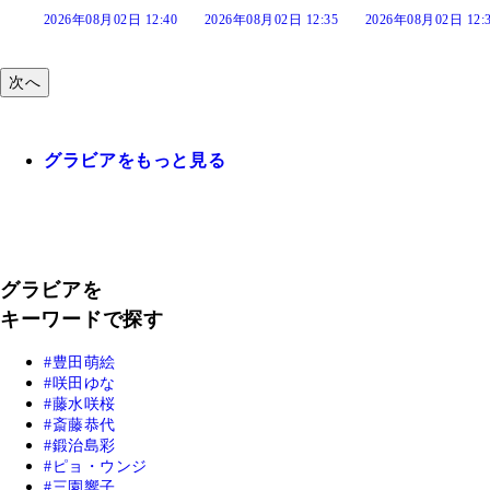
26年08月02日 12:40
2026年08月02日 12:35
2026年08月02日 12:30
202
次へ
グラビアをもっと見る
グラビアを
キーワードで探す
豊田萌絵
咲田ゆな
藤水咲桜
斎藤恭代
鍛治島彩
ピョ・ウンジ
三園響子