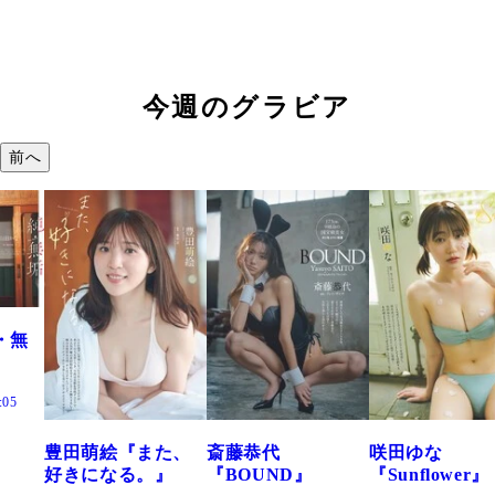
今週のグラビア
前へ
田萌絵『また、
斎藤恭代
咲田ゆな
藤
きになる。』
『BOUND』
『Sunflower』
だ