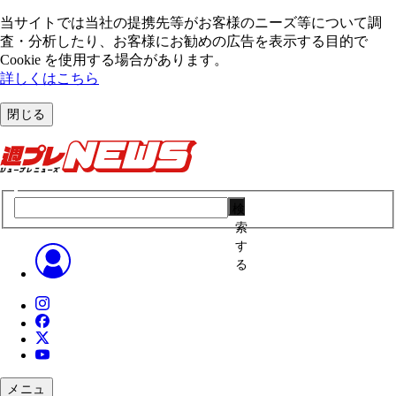
当サイトでは当社の提携先等がお客様のニーズ等について調
査・分析したり、お客様にお勧めの広告を表⽰する⽬的で
Cookie を使⽤する場合があります。
詳しくはこちら
閉じる
検
索
す
る
メニュ