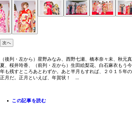
（後列・左から）星野みなみ、西野七瀬、橋本奈々
「こんにちは～」「一緒に入れよっか」など、とて
秋元真夏、桜井玲香、（前列・左から）生田絵梨花
しく子供に接していた橋本。好感度アップ！
石麻衣
次へ
（後列・左から）星野みなみ、西野七瀬、橋本奈々未、秋元真
夏、桜井玲香、（前列・左から）生田絵梨花、白石麻衣もう今
年も残すところあとわずか。あと半月もすれば、２０１５年の
正月だ。正月といえば、年賀状！ ...
新曲２曲を含めたメドレーが流れるなか、踊ったり
だりしているメンバーの姿が浮かび上がる
この記事を読む