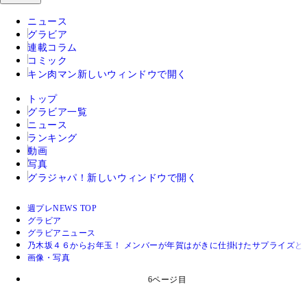
ニュース
グラビア
連載コラム
コミック
キン肉マン
新しいウィンドウで開く
トップ
グラビア一覧
ニュース
ランキング
動画
写真
グラジャパ！
新しいウィンドウで開く
週プレNEWS TOP
グラビア
グラビアニュース
乃木坂４６からお年玉！ メンバーが年賀はがきに仕掛けたサプライズと
画像・写真
6ページ目