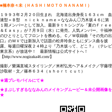
■橋本奈々未（ＨＡＳＨＩＭＯＴＯ ＮＡＮＡＭＩ）
１９９３年２月２０日生まれ 北海道出身身長１６３ｃｍ 血
液型＝Ｂ型 ｎｉｃｋ ｎａｍｅ＝ななみん◯乃木坂４６に第
１期メンバーとして加入。最新９ｔｈシングル『夏のＦｒｅｅ
＆Ｅａｓｙ』が７月９日（水）に発売。人気メンバー、十福神
のひとりとしてフロントを務める。Ｃ／Ｗ収録曲『その先の出
口』のＭＶでは新加入で話題の松井玲奈ともにダンス曲を披
露。毎週日曜深夜２４時より『乃木坂って、どこ？』（テレビ
東京系）が放送中！ 最新情報は公式サイトへ！
【http://www.nogizaka46.com/】
撮影／樂滿直城スタイリング／米村弘光ヘア＆メイク／宇藤理
沙取材・文／篠本６３４（ｓｈｏｒｔ ｃｕｔ）
★週プレモバイルにて★
★まぶしすぎるななみんのメイキングムービー＆未公開画像を
★