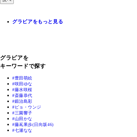
グラビアをもっと見る
グラビアを
キーワードで探す
豊田萌絵
咲田ゆな
藤水咲桜
斎藤恭代
鍛治島彩
ピョ・ウンジ
三園響子
山田かな
藤嶌果歩(日向坂46)
七瀬なな