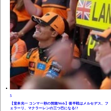
5
【堂本光一 コンマ一秒の恍惚Web】後半戦はメルセデス、フ
ェラーリ、マクラーレンの三つ巴になる!?