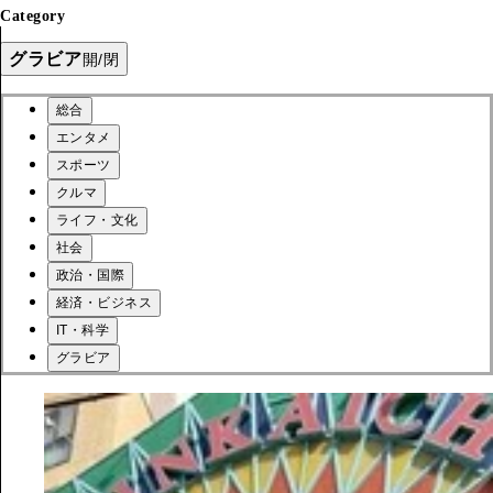
Category
グラビア
開/閉
総合
エンタメ
スポーツ
クルマ
ライフ・文化
社会
政治・国際
経済・ビジネス
IT・科学
グラビア