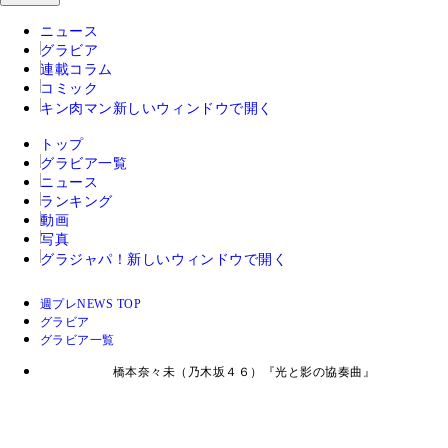
ニュース
グラビア
連載コラム
コミック
キン肉マン
新しいウィンドウで開く
トップ
グラビア一覧
ニュース
ランキング
動画
写真
グラジャパ！
新しいウィンドウで開く
週プレNEWS TOP
グラビア
グラビア一覧
橋本奈々未（乃木坂４６）『光と影の協奏曲』