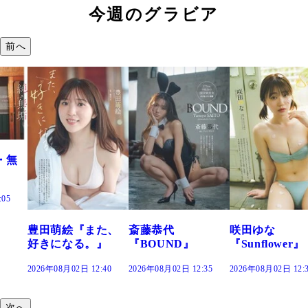
今週のグラビア
前へ
た、
斎藤恭代
咲田ゆな
藤水咲桜『花
』
『BOUND』
『Sunflower』
だまり』
:40
2026年08月02日 12:35
2026年08月02日 12:30
2026年08月02日 12:
次へ