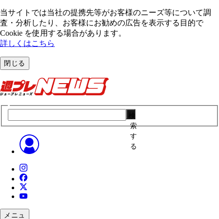
当サイトでは当社の提携先等がお客様のニーズ等について調
査・分析したり、お客様にお勧めの広告を表⽰する⽬的で
Cookie を使⽤する場合があります。
詳しくはこちら
閉じる
検
索
す
る
メニュ