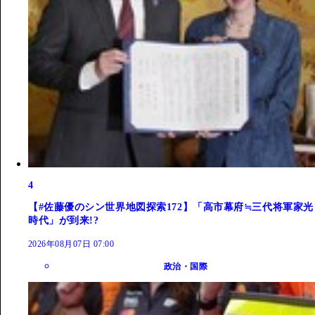
4
【#佐藤優のシン世界地図探索172】「高市幕府≒三代将軍家光
時代」が到来!?
2026年08月07日 07:00
政治・国際