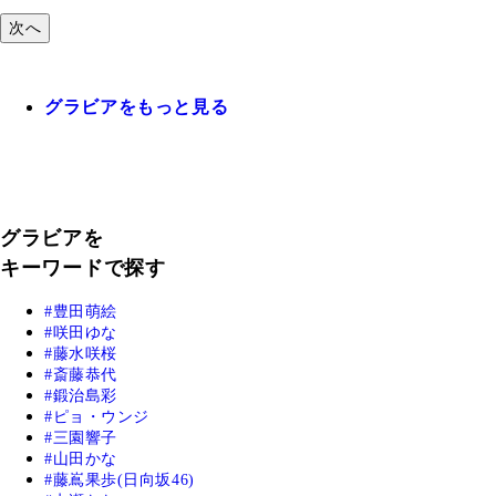
次へ
グラビアをもっと見る
グラビアを
キーワードで探す
豊田萌絵
咲田ゆな
藤水咲桜
斎藤恭代
鍛治島彩
ピョ・ウンジ
三園響子
山田かな
藤嶌果歩(日向坂46)