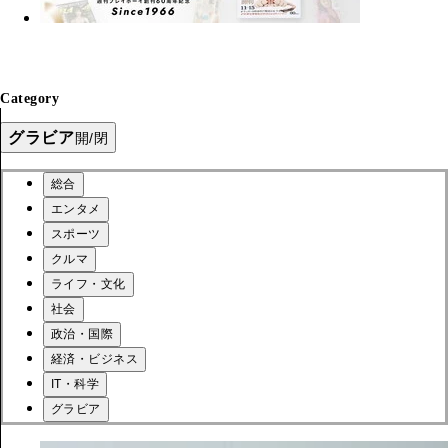
Category
グラビア
開/閉
総合
エンタメ
スポーツ
クルマ
ライフ・文化
社会
政治・国際
経済・ビジネス
IT・科学
グラビア