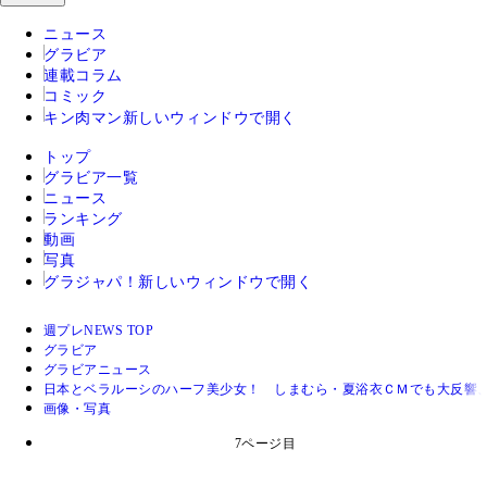
ニュース
グラビア
連載コラム
コミック
キン肉マン
新しいウィンドウで開く
トップ
グラビア一覧
ニュース
ランキング
動画
写真
グラジャパ！
新しいウィンドウで開く
週プレNEWS TOP
グラビア
グラビアニュース
日本とベラルーシのハーフ美少女！ しまむら・夏浴衣ＣＭでも大反響、
画像・写真
7ページ目