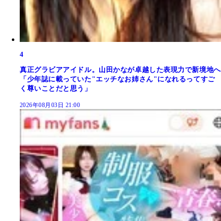
4
真正グラビアアイドル。山田かなが卓越した表現力で新境地へ
「少年誌に載っていた"エッチなお姉さん"になれるってすご
く尊いことだと思う」
2026年08月03日 21:00