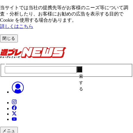
当サイトでは当社の提携先等がお客様のニーズ等について調
査・分析したり、お客様にお勧めの広告を表⽰する⽬的で
Cookie を使⽤する場合があります。
詳しくはこちら
閉じる
検
索
す
る
メニュ