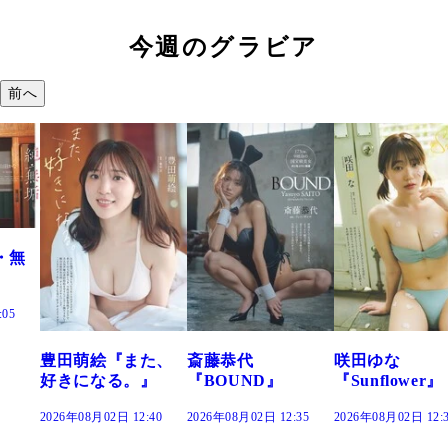
今週のグラビア
前へ
た、
斎藤恭代
咲田ゆな
藤水咲桜『花
』
『BOUND』
『Sunflower』
だまり』
:40
2026年08月02日 12:35
2026年08月02日 12:30
2026年08月02日 12: