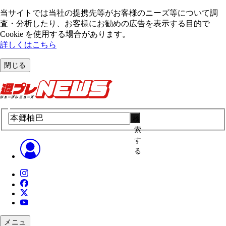
当サイトでは当社の提携先等がお客様のニーズ等について調
査・分析したり、お客様にお勧めの広告を表⽰する⽬的で
Cookie を使⽤する場合があります。
詳しくはこちら
閉じる
検
索
す
る
メニュ