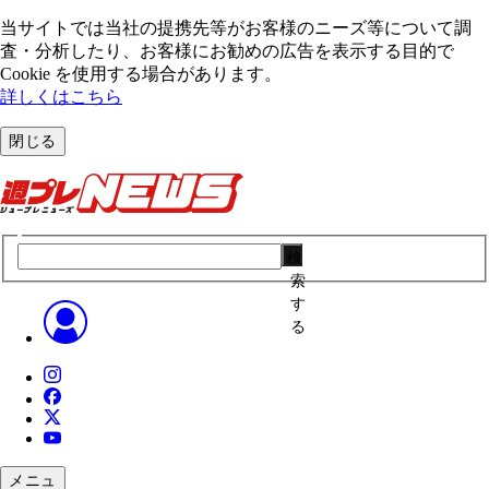
当サイトでは当社の提携先等がお客様のニーズ等について調
査・分析したり、お客様にお勧めの広告を表⽰する⽬的で
Cookie を使⽤する場合があります。
詳しくはこちら
閉じる
検
索
す
る
メニュ