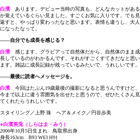
白濱
あります。デビュー当時の写真も、どんなカットがある
か覚えているぐらい見ました。すごくお気に入りです。でも見
返すと、やっぱり変わったなと思います。表情も違うし、大人
になったなって。
――自分でも成長を感じる？
白濱
感じます。グラビアって自然体だから、自然体のまま成
長しているのがわかるんです。それがすごくすてきだなと思い
ます。雑誌に成長記録が残っているみたいで、うれしいです。
――最後に読者へメッセージを。
白濱
今回はたぶん19歳最後の撮影になると思うんですけど、
今まで以上に違う雰囲気を出せたと思うので、ぜひたくさん見
てくれたらうれしいです。
スタイリング／上野 珠 ヘア＆メイク／円谷歩美
●白濱美兎（しらはま・みう）
2006年10月5日生まれ 鳥取県出身
身長163cm B93 W63 H91