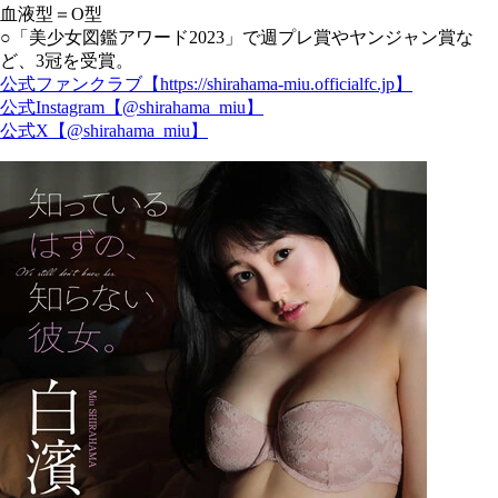
血液型＝O型
○「美少女図鑑アワード2023」で週プレ賞やヤンジャン賞な
ど、3冠を受賞。
公式ファンクラブ【https://shirahama-miu.officialfc.jp】
公式Instagram【@shirahama_miu】
公式X【@shirahama_miu】