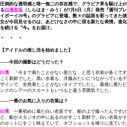
圧倒的な透明感と唯一無二の存在感で、グラビア界を駆け上が
る
白濱美兎
（しらはま・みう）が7月6日（月）発売『週刊プレ
イボーイ29号』のグラビアに登場。数々の誌面を彩ってきた彼
女が今回見せるのは、あどけなさの中に宿る新たな表情。進化
を続ける〝今〟をお届け。
＊ ＊ ＊
【アイドルの推し活を始めました】
――今回の撮影はどうだった？
白濱
「今まで着たことがない形だな」と思う衣装が多くてす
ごく新鮮でした。黒い水着も、洋服みたいにつながっているデ
ザインで、全然着たことがないタイプでしたし、最後に着たピ
ンクのシアーのスカートもいつもと違う雰囲気でした。
――一番のお気に入りの衣装は？
白濱
一番初めに着た白い衣装です。船の上で撮ったんですけ
ど、船がスタジオの中にあるのがすごく新鮮で。白い衣装がそ
のセットにすごく映えていて、オフショットを帰りに見ていた