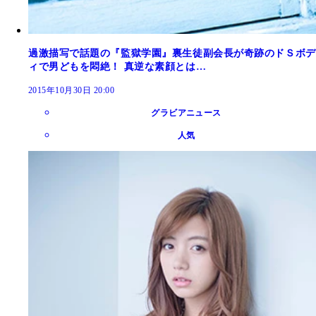
過激描写で話題の『監獄学園』裏生徒副会長が奇跡のドＳボデ
ィで男どもを悶絶！ 真逆な素顔とは…
2015年10月30日 20:00
グラビアニュース
人気