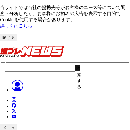
当サイトでは当社の提携先等がお客様のニーズ等について調
査・分析したり、お客様にお勧めの広告を表⽰する⽬的で
Cookie を使⽤する場合があります。
詳しくはこちら
閉じる
検
索
す
る
メニュ