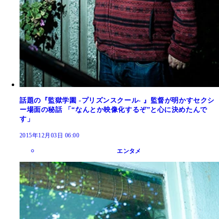
話題の『監獄学園 -プリズンスクール- 』監督が明かすセクシ
ー場面の秘話 「“なんとか映像化するぞ”と心に決めたんで
す」
2015年12月03日 06:00
エンタメ