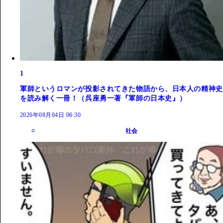
1
軍師というロマンが投影されてきた物語から、日本人の精神史
を読み解く一冊！（呉座勇一著『軍師の日本史』）
2026年08月04日 06:30
社会