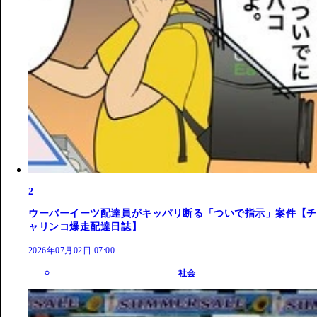
2
ウーバーイーツ配達員がキッパリ断る「ついで指示」案件【チ
ャリンコ爆走配達日誌】
2026年07月02日 07:00
社会