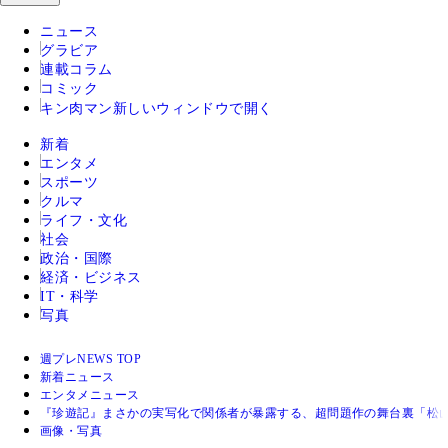
ニュース
グラビア
連載コラム
コミック
キン肉マン
新しいウィンドウで開く
新着
エンタメ
スポーツ
クルマ
ライフ・文化
社会
政治・国際
経済・ビジネス
IT・科学
写真
週プレNEWS TOP
新着ニュース
エンタメニュース
『珍遊記』まさかの実写化で関係者が暴露する、超問題作の舞台裏「松
画像・写真