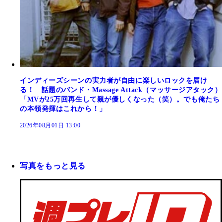
インディーズシーンの実力者が自由に楽しいロックを届け
る！ 話題のバンド・Massage Attack（マッサージアタック）
「MVが25万回再生して親が優しくなった（笑）。でも俺たち
の本領発揮はこれから！」
2026年08月01日 13:00
写真をもっと見る