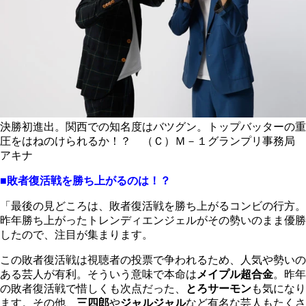
決勝初進出。関西での知名度はバツグン。トップバッターの重
圧をはねのけられるか！？ （Ｃ）Ｍ－１グランプリ事務局
アキナ
■敗者復活戦を勝ち上がるのは！？
「最後の見どころは、敗者復活戦を勝ち上がるコンビの行方。
昨年勝ち上がったトレンディエンジェルがその勢いのまま優勝
したので、注目が集まります。
この敗者復活戦は視聴者の投票で争われるため、人気や勢いの
ある芸人が有利。そういう意味で本命は
メイプル超合金
。昨年
の敗者復活戦で惜しくも次点だった、
とろサーモン
も気になり
ます。その他、
三四郎
や
ジャルジャル
など有名な芸人もたくさ