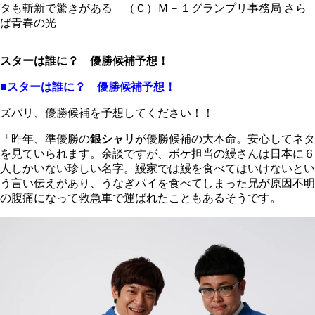
タも斬新で驚きがある （Ｃ）Ｍ－１グランプリ事務局
さら
ば青春の光
スターは誰に？ 優勝候補予想！
■スターは誰に？ 優勝候補予想！
ズバリ、優勝候補を予想してください！！
「昨年、準優勝の
銀シャリ
が優勝候補の大本命。安心してネタ
を見ていられます。余談ですが、ボケ担当の鰻さんは日本に６
人しかいない珍しい名字。鰻家では鰻を食べてはいけないとい
う言い伝えがあり、うなぎパイを食べてしまった兄が原因不明
の腹痛になって救急車で運ばれたこともあるそうです。