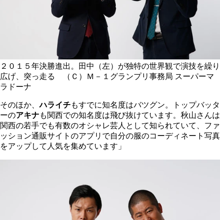
２０１５年決勝進出。田中（左）が独特の世界観で演技を繰り
広げ、突っ走る （Ｃ）Ｍ－１グランプリ事務局
スーパーマ
ラドーナ
そのほか、
ハライチ
もすでに知名度はバツグン。トップバッタ
ーの
アキナ
も関西での知名度は飛び抜けています。秋山さんは
関西の若手でも有数のオシャレ芸人として知られていて、ファ
ッション通販サイトのアプリで自分の服のコーディネート写真
をアップして人気を集めています」