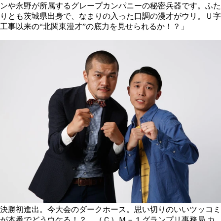
ンや永野が所属するグレープカンパニーの秘密兵器です。ふた
りとも茨城県出身で、なまりの入った口調の漫才がウリ。Ｕ字
工事以来の“北関東漫才”の底力を見せられるか！？」
決勝初進出。今大会のダークホース。思い切りのいいツッコミ
が本番でどうウケる！？ （Ｃ）Ｍ－１グランプリ事務局
カ