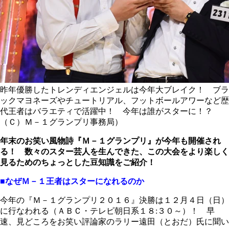
昨年優勝したトレンディエンジェルは今年大ブレイク！ ブラ
ックマヨネーズやチュートリアル、フットボールアワーなど歴
代王者はバラエティで活躍中！ 今年は誰がスターに！？
（Ｃ）Ｍ－１グランプリ事務局）
年末のお笑い風物詩『Ｍ－１グランプリ』が今年も開催され
る！ 数々のスター芸人を生んできた、この大会をより楽しく
見るためのちょっとした豆知識をご紹介！
■なぜＭ－１王者はスターになれるのか
今年の『Ｍ－１グランプリ２０１６』決勝は１２月４日（日）
に行なわれる（ＡＢＣ・テレビ朝日系１８:３０～）！ 早
速、見どころをお笑い評論家のラリー遠田（とおだ）氏に聞い