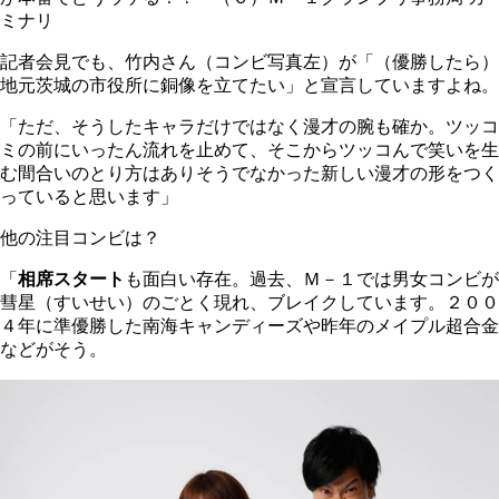
ミナリ
記者会見でも、竹内さん（コンビ写真左）が「（優勝したら）
地元茨城の市役所に銅像を立てたい」と宣言していますよね。
「ただ、そうしたキャラだけではなく漫才の腕も確か。ツッコ
ミの前にいったん流れを止めて、そこからツッコんで笑いを生
む間合いのとり方はありそうでなかった新しい漫才の形をつく
っていると思います」
他の注目コンビは？
「
相席スタート
も面白い存在。過去、Ｍ－１では男女コンビが
彗星（すいせい）のごとく現れ、ブレイクしています。２００
４年に準優勝した南海キャンディーズや昨年のメイプル超合金
などがそう。