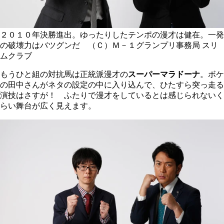
２０１０年決勝進出。ゆったりしたテンポの漫才は健在。一発
の破壊力はバツグンだ （Ｃ）Ｍ－１グランプリ事務局
スリ
ムクラブ
もうひと組の対抗馬は正統派漫才の
スーパーマラドーナ
。ボケ
の田中さんがネタの設定の中に入り込んで、ひたすら突っ走る
演技はさすが！ ふたりで漫才をしているとは感じられないく
らい舞台が広く見えます。