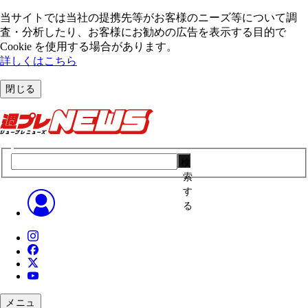
当サイトでは当社の提携先等がお客様のニーズ等について調
査・分析したり、お客様にお勧めの広告を表⽰する⽬的で
Cookie を使⽤する場合があります。
詳しくはこちら
閉じる
検
索
す
る
メニュ