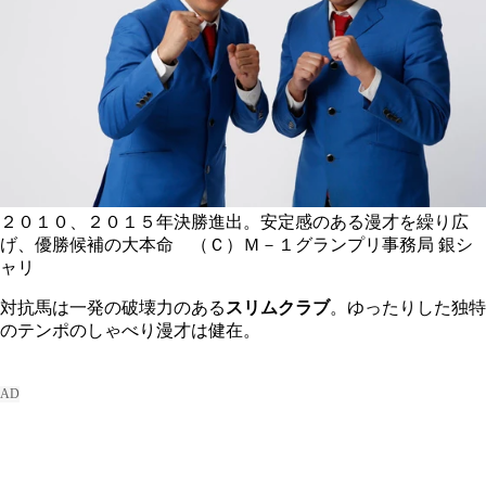
２０１０、２０１５年決勝進出。安定感のある漫才を繰り広
げ、優勝候補の大本命 （Ｃ）Ｍ－１グランプリ事務局
銀シ
ャリ
対抗馬は一発の破壊力のある
スリムクラブ
。ゆったりした独特
のテンポのしゃべり漫才は健在。