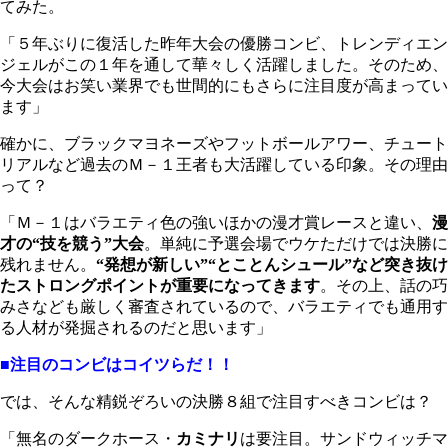
てみた。
「５年ぶりに復活した昨年大会の優勝コンビ、トレンディエン
ジェルがこの１年を通して華々しく活躍しました。そのため、
今大会はお笑い業界でも世間的にもさらに注目度が高まってい
ます」
確かに、ブラックマヨネーズやフットボールアワー、チュート
リアルなど過去のＭ－１王者も大活躍している印象。その理由
って？
「Ｍ－１はバラエティ色の強いほかの漫才賞レースと違い、
漫
才の“技を競う”大会
。単純に予選会場でウケただけでは決勝に
残れません。
“発想が新しい”“とことんシュール”など突き抜け
たストロングポイントが重要になってきます
。その上、話の巧
みさなども厳しく審査されているので、バラエティでも通用す
る人材が発掘されるのだと思います」
■注目のコンビはコイツらだ！！
では、そんな精鋭ぞろいの決勝８組で注目すべきコンビは？
「無名のダークホース・
カミナリ
は要注目。サンドウィッチマ