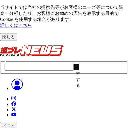
当サイトでは当社の提携先等がお客様のニーズ等について調
査・分析したり、お客様にお勧めの広告を表⽰する⽬的で
Cookie を使⽤する場合があります。
詳しくはこちら
閉じる
検
索
す
る
メニュ