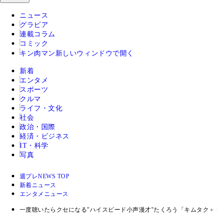
ニュース
グラビア
連載コラム
コミック
キン肉マン
新しいウィンドウで開く
新着
エンタメ
スポーツ
クルマ
ライフ・文化
社会
政治・国際
経済・ビジネス
IT・科学
写真
週プレNEWS TOP
新着ニュース
エンタメニュース
一度聴いたらクセになる"ハイスピード小声漫才"たくろう「キムタク＋