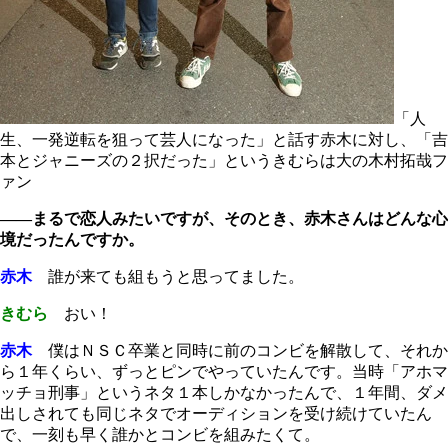
「人
生、一発逆転を狙って芸人になった」と話す赤木に対し、「吉
本とジャニーズの２択だった」というきむらは大の木村拓哉フ
ァン
――まるで恋人みたいですが、そのとき、赤木さんはどんな心
境だったんですか。
赤木
誰が来ても組もうと思ってました。
きむら
おい！
赤木
僕はＮＳＣ卒業と同時に前のコンビを解散して、それか
ら１年くらい、ずっとピンでやっていたんです。当時「アホマ
ッチョ刑事」というネタ１本しかなかったんで、１年間、ダメ
出しされても同じネタでオーディションを受け続けていたん
で、一刻も早く誰かとコンビを組みたくて。