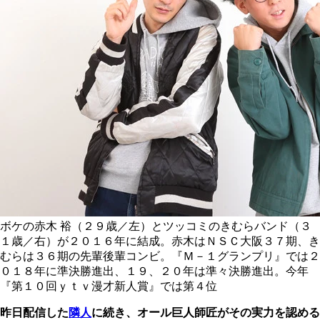
ボケの赤木 裕（２９歳／左）とツッコミのきむらバンド（３
１歳／右）が２０１６年に結成。赤木はＮＳＣ大阪３７期、き
むらは３６期の先輩後輩コンビ。『Ｍ－１グランプリ』では２
０１８年に準決勝進出、１９、２０年は準々決勝進出。今年
『第１０回ｙｔｖ漫才新人賞』では第４位
昨日配信した
隣人
に続き、オール巨人師匠がその実力を認める