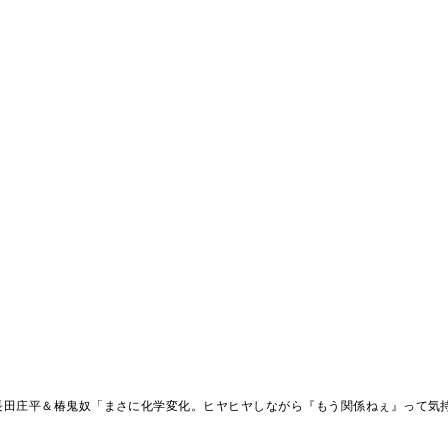
長田庄平＆椿鬼奴「まさに化学変化。ヒヤヒヤしながら『もう関係ねぇ』って気