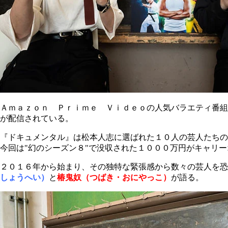
Ａｍａｚｏｎ Ｐｒｉｍｅ Ｖｉｄｅｏの人気バラエティ番組
が配信されている。
『ドキュメンタル』は松本人志に選ばれた１０人の芸人たちの
今回は"幻のシーズン８"で没収された１０００万円がキャリ
２０１６年から始まり、その独特な緊張感から数々の芸人を恐
しょうへい）
と
椿鬼奴（つばき・おにやっこ）
が語る。