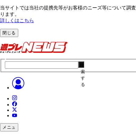
当サイトでは当社の提携先等がお客様のニーズ等について調査・
ります。
詳しくはこちら
閉じる
検
索
す
る
メニュ