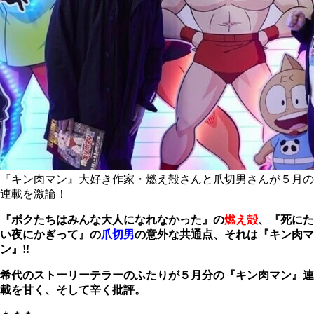
『キン肉マン』大好き作家・燃え殻さんと爪切男さんが５月の
連載を激論！
『ボクたちはみんな大人になれなかった』の
燃え殻
、
『死にた
い夜にかぎって』の
爪切男
の意外な共通点、それは『キン肉マ
ン』!!
希代のストーリーテラーのふたりが５月分の『キン肉マン』連
載を甘く、そして辛く批評。