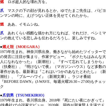
燃
ロボ超人的な壊れ方を。
爪
マスクの下の顔が見れるとか。ゆでたまご先生は、パピヨ
ンマンの時に、えげつない正体を見せてくれたから。
燃
ああ、イモムシね。
爪
あれくらい残酷な描かれ方になれば、それだけ、ペシミマ
ンの抱えている悲しみも伝わるだろうし。楽しみですね。
●
燃え殻（MOEGARA）
1973年生まれ、神奈川県出身。働きながら始めたツイッターで
の発言に注目が集まり、作家デビュー。『ボクたちはみんな大
人になれなかった』（新潮社）、『すべて忘れてしまうから』
（扶桑社）、『明けないで夜』（マガジンハウス）
など多数の
著作がある。
最新著は
『これはいつかのあなたとわたし』（新
潮社）、
『ブルーハワイ』（新潮文庫）。ラジオ番組
『BEFORE DAWN』(J-WAVE、毎週火曜26:30～27:00)もチェッ
ク
●
爪切男（TSUMEKIRIO）
1979年生まれ、香川県出身。2018年『死にたい夜にかぎって』
(扶桑社)で小説家デビュー。2020年、同作が賀来賢人主演でド