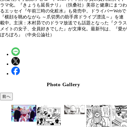
ラマ化。『きょうも延長ナリ』（扶桑社）
美容と健康にまつわ
るエッセイ『午前三時の化粧水』も
発売中。
ドライバーWebで
『横顔を眺めながら ～爪切男の助手席ドライブ漂流～』を連
載中。
主演：木村昴での
ドラマ放送でも話題となった『クラス
メイトの女子、全員好きでした』が文庫化。
最新刊は、『愛が
ぼろぼろ』（中央公論社）
Photo Gallery
前へ