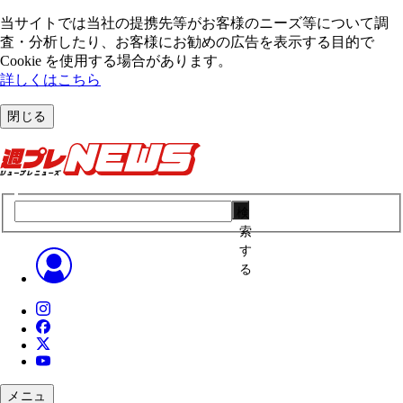
当サイトでは当社の提携先等がお客様のニーズ等について調
査・分析したり、お客様にお勧めの広告を表⽰する⽬的で
Cookie を使⽤する場合があります。
詳しくはこちら
閉じる
検
索
す
る
メニュ