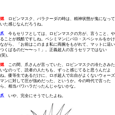
燃
ロビンマスク、バラクーダの時は、精神状態が鬼になって
いた感じなんだろうね。
爪
今もセリフとしては、ロビンマスクの方が、言うこと、や
ることが残酷ですしね。ペシミマンにパロ・スペシャルをかけ
ながら、「お前はこのまま私に両腕をもがれて、マットに這い
つくばるのだ〜〜っ！」。正義超人の言うセリフではない
(
笑
)
。
燃
この間、爪さんが言っていた、ロビンマスクの冷たさみた
いなのって、読者の人たちも、ずっと感じてると思うんだよ
ね。優等生であるだけに、ロボ超人で出自がよくないウォーズ
マンに対して圧が強めだった、というか。今の時代で言った
ら、相当パワハラだったんじゃないかな。
爪
いや、完全にそうでしたよね。