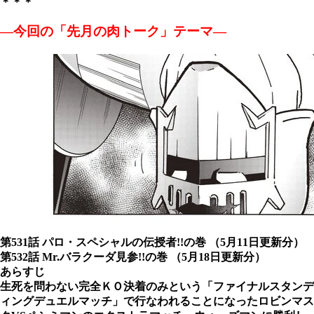
＊＊＊
―今回の「先月の肉トーク」テーマ―
第531話 パロ・スペシャルの伝授者!!の巻 （5月11日更新分）
第532話 Mr.バラクーダ見参!!の巻 （5月18日更新分）
あらすじ
生死を問わない完全ＫＯ決着のみという「ファイナルスタンデ
ィングデュエルマッチ」で行なわれることになったロビンマス