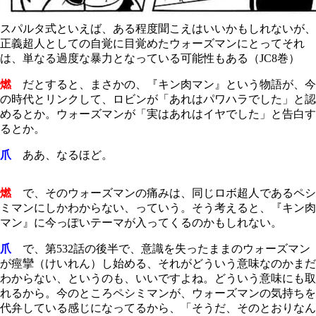
スパルタ式といえば、ある程度聞こえはいいかもしれないが、
正義超人としての自覚に目覚めたウォーズマンにとってそれ
は、単なる過度な暴力となっている可能性もある（JC8巻）
燃
だとすると、まさかの、『キン肉マン』という物語が、今
の時代とリンクして、ロビンが「あれはパワハラでした」と認
めるとか。ウォーズマンが「実はあれはイヤでした」と告白す
るとか。
爪
ああ、なるほど。
燃
で、そのウォーズマンの痛みは、同じロボ超人であるペシ
ミマンにしかわからない、っていう。そう考えると、『キン肉
マン』に今っぽいテーマが入ってくるのかもしれない。
爪
で、第
532
話の後半で、意識を失ったままのウォーズマン
が痙攣（けいれん）し始める、それがどういう意味なのかまだ
わからない、というのも、いいですよね。どういう意味にも取
れるから。今のところペシミマンが、ウォーズマンの気持ちを
代弁している感じになってるから、「そうだ、そのとおりなん