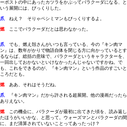
ーポストの中にあったカツラをかぶってバラクーダになる、と
いう展開には、びっくりした。
爪
ねえ？ そりゃペシミマンもびっくりするよ。
燃
ここでバラクーダだとは思わなかった。
爪
でも、燃え殻さんがいつも言っている、今の『キン肉マ
ン』は、数年がかりで物語自体を閉じる方に向かっているとす
るならば、総括の意味で、バラクーダというキャラクターを、
一回出しておかないといけなかったんじゃないですかね。で
も、これをできるのが、『キン肉マン』という作品のすごいと
ころだとも。
燃
ああ、それはそうだね。
爪
『キン肉マン』だから許される超展開。他の漫画だったら
ありえない。
燃
この機会に、バラクーダが最初に出てきた頃を、読み返し
たほうがいいかな、と思って。ウォーズマンとバラクーダの間
に、まだ清算されていないことってあったっけ？