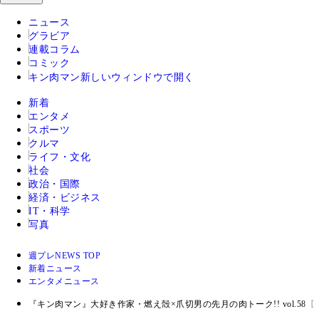
ニュース
グラビア
連載コラム
コミック
キン肉マン
新しいウィンドウで開く
新着
エンタメ
スポーツ
クルマ
ライフ・文化
社会
政治・国際
経済・ビジネス
IT・科学
写真
週プレNEWS TOP
新着ニュース
エンタメニュース
『キン肉マン』大好き作家・燃え殻×爪切男の先月の肉トーク!! vol.58