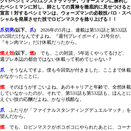
クVSペシミマンのエクストラマッチ。ウォーズマンに勝利し
たペシミマンに対し、師としての貫禄を徹底的に見せつけると
宣言！対するペシミマンは、ウォーズマンの必殺技パロ・スペ
シャルを発展させた技でロビンマスクを捻り上げる！！
爪切男
(以下、
爪
)
2026
年の
5
月は、連載は第
531
話と第
532
話
の
2
回だけなんですよね。『週刊プレイボーイ』
23
号分が、
『キン肉マン』だけ休載だったから。
燃え殻
(以下、
燃
)
でも、この対談、
5
年近くやってるけど、
週プレ本誌の都合ではない休載って初めてじゃない？
爪
そうなんですよ。僕も今回気が付きました、ここまで休載
がなかったことに。
燃
そのほうがすごいよね。あのキャリアと年齢で、全然休載
していなかったのが。それで、第
531
話も第
532
話も、ほんとに
えぐい技の応酬だよね。かなり残酷な。
爪
ふたりが「ファイナルスタンディングデュエルマッチ」を
望んだから。
燃
でも、ロビンマスクがボコボコにやられたあとに、コーナ