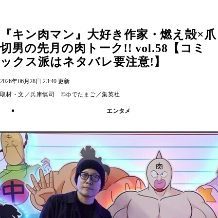
『キン肉マン』大好き作家・燃え殻×爪
切男の先月の肉トーク!! vol.58【コミ
ックス派はネタバレ要注意!】
2026年06月28日 23:40 更新
取材・文／兵庫慎司 ©ゆでたまご／集英社
エンタメ