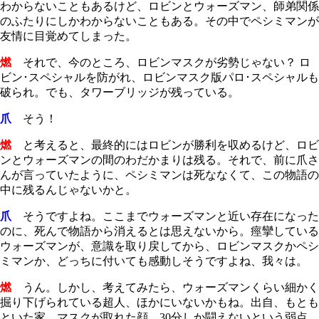
わからないこともあるけど、ロビンとウォーズマン、師弟関係
のふたりにしかわからないこともある。その中でペシミマンが
友情に目覚めてしまった。
燃
それで、今のところ、ロビンマスクが劣勢じゃない？ ロ
ビン･スペシャルを防がれ、ロビンマスク版パロ･スペシャルも
破られ。でも、タワーブリッジが残っている。
爪
そう！
燃
と考えると、最終的にはロビンが勝利を収めるけど、ロビ
ンとウォーズマンの間のわだかまりは残る。それで、前に爪さ
んが言っていたように、ペシミマンは死ななくて、この物語の
中に残るんじゃないかと。
爪
そうですよね。ここまでウォーズマンと近い存在になった
のに、死んで物語から消えるとは思えないから。痙攣している
ウォーズマンが、意識を取り戻してから、ロビンマスクかペシ
ミマンか、どっちに付いても感動しそうですよね、我々は。
燃
うん。しかし、考えてみたら、ウォーズマンくらい細かく
掘り下げられている超人、ほかにいないかもね。出自、もとも
といた家、マスクが取れた顔、
30
分しか闘えないという弱点、