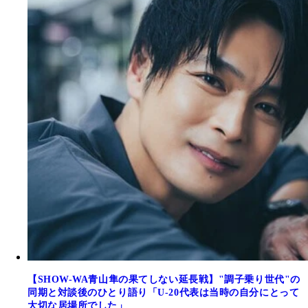
【SHOW-WA青山隼の果てしない延長戦】"調子乗り世代"の
同期と対談後のひとり語り「U-20代表は当時の自分にとって
大切な居場所でした」