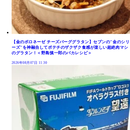
【金のボロネーゼ チーズバーググラタン】セブンの"金のシリ
ーズ"を神融合してポテチのザクザク食感が楽しい超絶肉マシ
のグラタン！＜野島慎一郎のバカレシピ＞
2026年08月07日 11:30