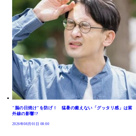
"脳の日焼け"を防げ！ 猛暑の癒えない「グッタリ感」は紫
外線の影響!?
2026年08月01日 08:00