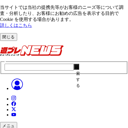
当サイトでは当社の提携先等がお客様のニーズ等について調
査・分析したり、お客様にお勧めの広告を表⽰する⽬的で
Cookie を使⽤する場合があります。
詳しくはこちら
閉じる
検
索
す
る
メニュ