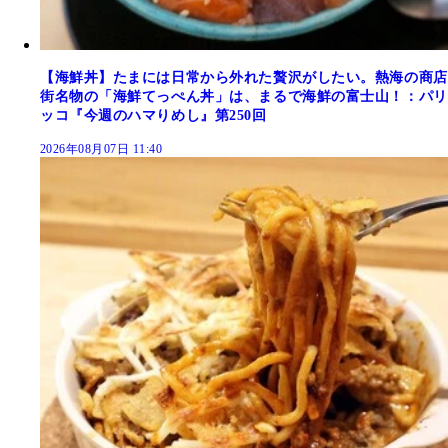
【海鮮丼】たまには日常から外れた贅沢がしたい。熱海の商店
街名物の「海鮮てっぺん丼」は、まるで海鮮の富士山！：パリ
ッコ『今週のハマりめし』第250回
2026年08月07日 11:40