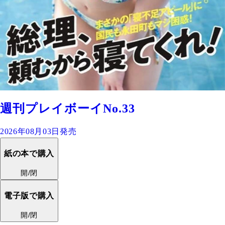
週刊プレイボーイNo.33
2026年08月03日発売
紙の本で購入
開/閉
電子版で購入
開/閉