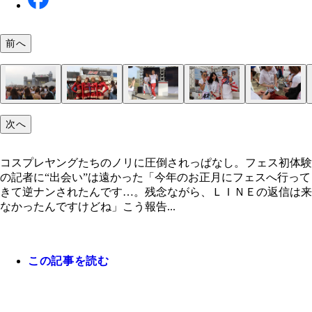
前へ
コスプレヤングたちのノリに圧倒されっぱなし。フ
「ＵＬＴＲＡ ＪＡＰＡＮ」に匹敵するほどのＥＤ
各企業ブースのキャンペーンガールとフランクに話
「ボカァね、お金持ちの彼女をゲットするためなら
多くのヤングたちが、このブースで新たな決意表明
大陸横断キャンペーンは、５月１３日～７月８日に
フェスのメインステージとは１８０度違うのどかな
次へ
初体験の記者に“出会い”は遠かった
ベント。ステージ前は“芋洗い”状態
きるのもフェスならでは
でもしますよ」とステージに上がったフミノ
てマールボロのサイト（marlboro.jp）と専用アプリ
気とグルメに三十路記者も大満足！
ｐｌｕｓ」からも応募可能。是非チャレンジしてみ
コスプレヤングたちのノリに圧倒されっぱなし。フェス初体験
は！
の記者に“出会い”は遠かった「今年のお正月にフェスへ行って
きて逆ナンされたんです…。残念ながら、ＬＩＮＥの返信は来
なかったんですけどね」こう報告...
この記事を読む