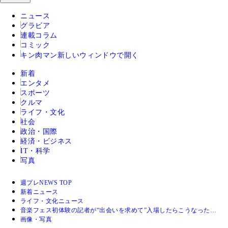
ニュース
グラビア
連載コラム
コミック
キン肉マン
新しいウィンドウで開く
新着
エンタメ
スポーツ
クルマ
ライフ・文化
社会
政治・国際
経済・ビジネス
IT・科学
写真
週プレNEWS TOP
新着ニュース
ライフ・文化ニュース
音楽フェス初体験の記者が“出会いを求めて”入場したらこうなった…
画像・写真