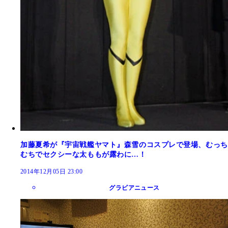
加藤夏希が『宇宙戦艦ヤマト』森雪のコスプレで登場、むっち
むちでセクシーな太ももが露わに…！
2014年12月05日 23:00
グラビアニュース