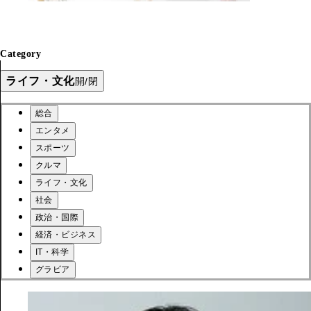
Category
ライフ・文化
開/閉
総合
エンタメ
スポーツ
クルマ
ライフ・文化
社会
政治・国際
経済・ビジネス
IT・科学
グラビア