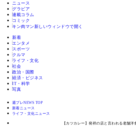
ニュース
グラビア
連載コラム
コミック
キン肉マン
新しいウィンドウで開く
新着
エンタメ
スポーツ
クルマ
ライフ・文化
社会
政治・国際
経済・ビジネス
IT・科学
写真
週プレNEWS TOP
新着ニュース
ライフ・文化ニュース
【カツカレー】発祥の店と言われる老舗洋