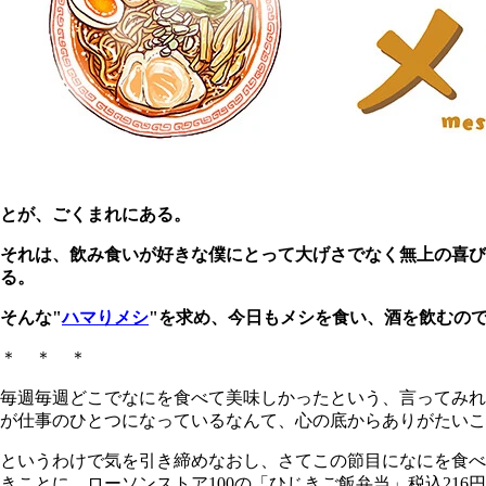
とが、ごくまれにある。
それは、飲み食いが好きな僕にとって大げさでなく無上の喜
る。
そんな"
ハマりメシ
"を求め、今日もメシを食い、酒を飲むの
＊ ＊ ＊
毎週毎週どこでなにを食べて美味しかったという、言ってみれ
が仕事のひとつになっているなんて、心の底からありがたいこ
というわけで気を引き締めなおし、さてこの節目になにを食べ
きことに、ローソンストア100の「ひじきご飯弁当」税込216円也