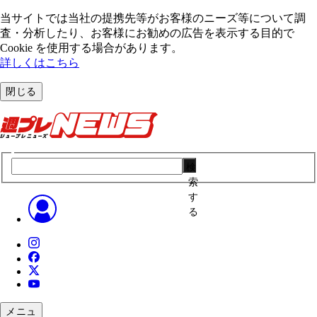
当サイトでは当社の提携先等がお客様のニーズ等について調
査・分析したり、お客様にお勧めの広告を表⽰する⽬的で
Cookie を使⽤する場合があります。
詳しくはこちら
閉じる
検
索
す
る
メニュ