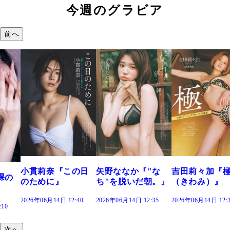
今週のグラビア
前へ
の日
矢野ななか『"な
吉田莉々加『極
谷田ラナ『君
ち"を脱いだ朝。』
（きわみ）』
陽』
:40
2026年06月14日 12:35
2026年06月14日 12:30
2026年06月14日 12:
次へ