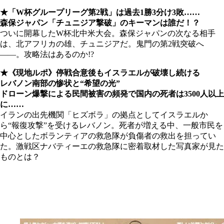
★「W杯グループリーグ第2戦」は過去1勝3分け3敗……
森保ジャパン「チュニジア撃破」のキーマンは誰だ！？
ついに開幕したW杯北中米大会。森保ジャパンの次なる相手
は、北アフリカの雄、チュニジアだ。鬼門の第2戦突破へ
――。攻略法はあるのか!?
★《現地ルポ》停戦合意後もイスラエルが破壊し続ける
レバノン南部の惨状と“希望の光”
ドローン爆撃による民間被害の頻発で国内の死者は3500人以上
に……
イランの出先機関「ヒズボラ」の拠点としてイスラエルか
ら“報復攻撃”を受けるレバノン。死者が増える中、一般市民を
中心としたボランティアの救急隊が負傷者の救出を担ってい
た。激戦区ナバティーエの救急隊に密着取材した写真家が見た
ものとは？