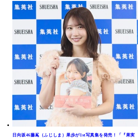
日向坂46藤嶌（ふじしま）果歩が1st写真集を発売！「『果実