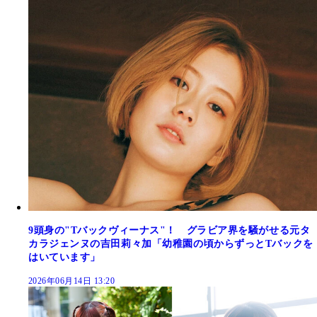
9頭身の"Tバックヴィーナス"！ グラビア界を騒がせる元タ
カラジェンヌの吉田莉々加「幼稚園の頃からずっとTバックを
はいています」
2026年06月14日 13:20