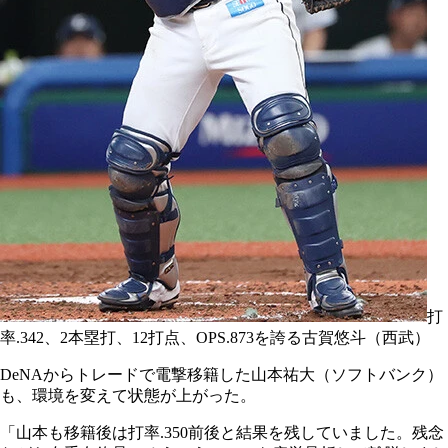
打
率.342、2本塁打、12打点、OPS.873を誇る古賀悠斗（西武）
DeNAからトレードで電撃移籍した山本祐大（ソフトバンク）
も、環境を変えて状態が上がった。
「山本も移籍後は打率.350前後と結果を残していました。残念