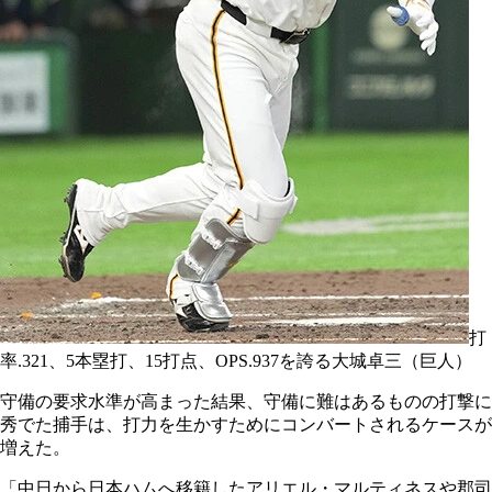
打
率.321、5本塁打、15打点、OPS.937を誇る大城卓三（巨人）
守備の要求水準が高まった結果、守備に難はあるものの打撃に
秀でた捕手は、打力を生かすためにコンバートされるケースが
増えた。
「中日から日本ハムへ移籍したアリエル・マルティネスや郡司