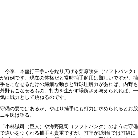
「今季、本塁打王争いを繰り広げる栗原陵矢（ソフトバンク）
が好例です。現在の体格だと常時捕手起用は難しいですが、捕
手をこなせるだけの繊細な動きと野球理解力があれば、内野も
外野もこなせるもの。打力を生かす場所さえ与えられれば、一
気に戦力として跳ねるのです」
守備の要ではあるが、やはり捕手にも打力は求められるとお股
ニキ氏は語る。
「小林誠司（巨人）や海野隆司（ソフトバンク）のように守備
で違いをつくれる捕手も貴重ですが、打率が1割台では打線に