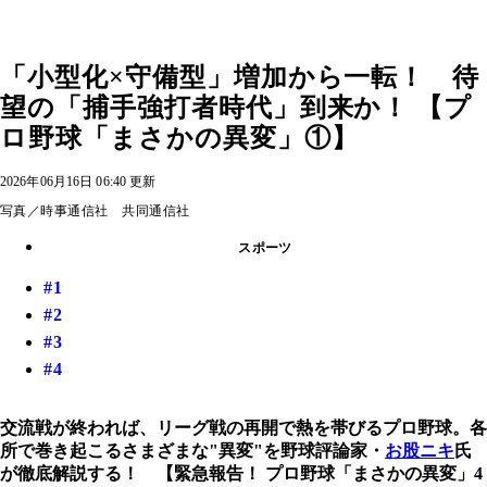
「小型化×守備型」増加から一転！ 待
望の「捕手強打者時代」到来か！ 【プ
ロ野球「まさかの異変」①】
2026年06月16日 06:40 更新
写真／時事通信社 共同通信社
スポーツ
#1
#2
#3
#4
交流戦が終われば、リーグ戦の再開で熱を帯びるプロ野球。各
所で巻き起こるさまざまな"異変"を野球評論家・
お股ニキ
氏
が徹底解説する！ 【緊急報告！ プロ野球「まさかの異変」4