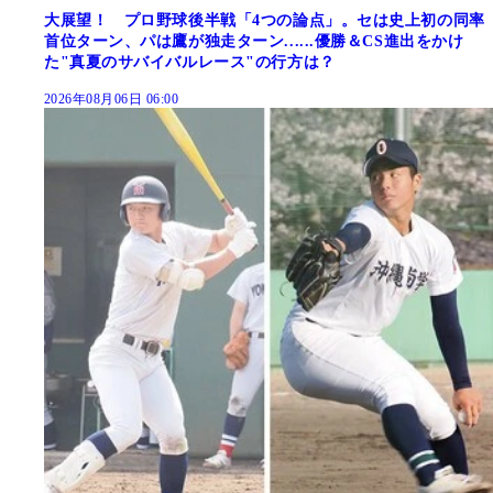
大展望！ プロ野球後半戦「4つの論点」。セは史上初の同率
首位ターン、パは鷹が独走ターン......優勝＆CS進出をかけ
た"真夏のサバイバルレース"の行方は？
2026年08月06日 06:00