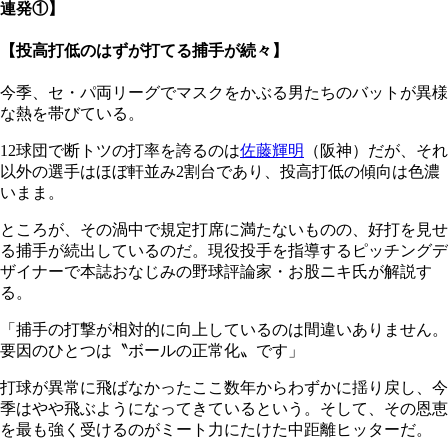
連発①】
【投高打低のはずが打てる捕手が続々】
今季、セ・パ両リーグでマスクをかぶる男たちのバットが異様
な熱を帯びている。
12球団で断トツの打率を誇るのは
佐藤輝明
（阪神）だが、それ
以外の選手はほぼ軒並み2割台であり、投高打低の傾向は色濃
いまま。
ところが、その渦中で規定打席に満たないものの、好打を見せ
る捕手が続出しているのだ。現役投手を指導するピッチングデ
ザイナーで本誌おなじみの野球評論家・お股ニキ氏が解説す
る。
「捕手の打撃が相対的に向上しているのは間違いありません。
要因のひとつは〝ボールの正常化〟です」
打球が異常に飛ばなかったここ数年からわずかに揺り戻し、今
季はやや飛ぶようになってきているという。そして、その恩恵
を最も強く受けるのがミート力にたけた中距離ヒッターだ。