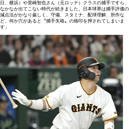
日、横浜）や里崎智也さん（元ロッテ）クラスの捕手ですら、
なかなか出てこない時代が続きました。日本球界は捕手評価の
減点法がかなり厳しく、守備、スタミナ、配球理解、所作な
ど、何か穴があると〝捕手失格〟の烙印を押されてしまいま
す」