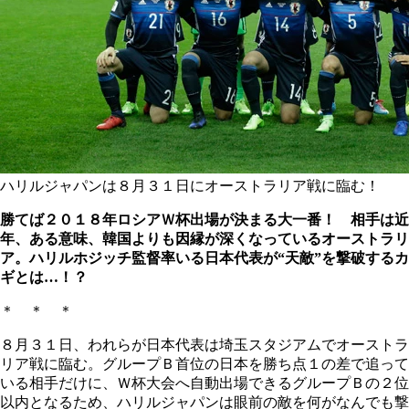
ハリルジャパンは８月３１日にオーストラリア戦に臨む！
勝てば２０１８年ロシアＷ杯出場が決まる大一番！ 相手は近
年、ある意味、
韓国よりも因縁が深くなっているオーストラリ
ア。
ハリルホジッチ監督率いる日本代表が“天敵”を撃破するカ
ギとは…！？
＊ ＊ ＊
８月３１日、われらが日本代表は埼玉スタジアムでオーストラ
リア戦に臨む。グループＢ首位の日本を勝ち点１の差で追って
いる相手だけに、Ｗ杯大会へ自動出場できるグループＢの２位
以内となるため、ハリルジャパンは眼前の敵を何がなんでも撃