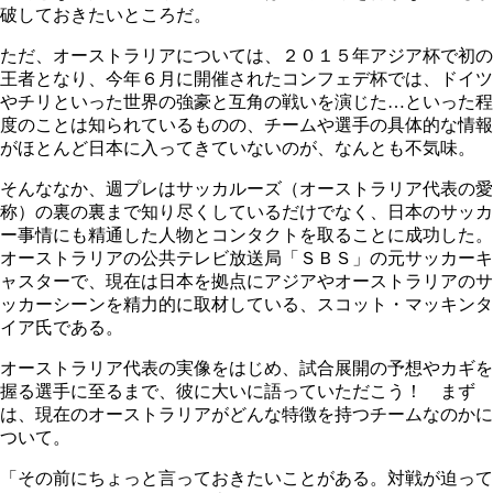
破しておきたいところだ。
ただ、オーストラリアについては、２０１５年アジア杯で初の
王者となり、今年６月に開催されたコンフェデ杯では、ドイツ
やチリといった世界の強豪と互角の戦いを演じた…といった程
度のことは知られているものの、チームや選手の具体的な情報
がほとんど日本に入ってきていないのが、なんとも不気味。
そんななか、週プレはサッカルーズ（オーストラリア代表の愛
称）の裏の裏まで知り尽くしているだけでなく、日本のサッカ
ー事情にも精通した人物とコンタクトを取ることに成功した。
オーストラリアの公共テレビ放送局「ＳＢＳ」の元サッカーキ
ャスターで、現在は日本を拠点にアジアやオーストラリアのサ
ッカーシーンを精力的に取材している、スコット・マッキンタ
イア氏である。
オーストラリア代表の実像をはじめ、試合展開の予想やカギを
握る選手に至るまで、彼に大いに語っていただこう！ まず
は、現在のオーストラリアがどんな特徴を持つチームなのかに
ついて。
「その前にちょっと言っておきたいことがある。対戦が迫って