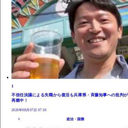
1
不信任決議による失職から復活も兵庫県・斉藤知事への批判が
再燃中！
2026年08月07日 07:30
政治・国際