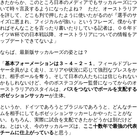
きたからか、このところ日本のメディアでもサッカルーズにつ
いて時々言及するようになったよね？ ただ、オーストラリア
を評して、どこも判で押したように使いたがるのが『選手のサ
イズに恵まれ、フィジカルが強い』というフレーズ。僕からす
ればそんなことを言ったり書いたりしている記者は、０６年ド
イツＷ杯での日本戦以降、オーストラリアについての情報をア
ップデートできてないよ」
ならば、最新版サッカルーズの姿とは？
「
基本フォーメーションは３－４－２－１
。フィールドプレー
ヤー全員がよく走り、エリアや状況に応じて強烈なプレスをか
け、相手ボールを奪う。そして日本の人たちには信じられない
かもしれないけど、今のポステコグルー監督になってからのオ
ーストラリアのスタイルは、
パスをつないでボールを支配する
ポゼッションサッカー
が主体。
というか、ドイツであろうとブラジルであろうと、どんなチー
ムを相手にしてもポゼッションサッカーしかやったことがな
い。もちろん、実際に試合を支配できたかどうかは別だけど
ね。とはいえ、今のサッカルーズは、
ここ十数年で最強の代表
チームに仕上がっている
と思う」