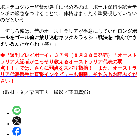
ポステコグルー監督が選手に求めるのは、ボール保持や試合テ
ンポの緩急をつけることで、体格はまったく重要視していない
のだという。
「何しろ彼は、昔のオーストラリアが得意にしていた
ロングボ
ールをゴール前に放り込むキック＆ラッシュ戦法を“憎んで”さ
えいる
んだからね（笑）」
◆『週刊プレイボーイ』３７号（８月２８日発売）「オースト
ラリア人記者がこっそり教えるオーストラリア代表の弱
点！！」では、さらに弱点をズバリ指摘！ また、オーストラ
リア代表選手に直撃インタビューも掲載。そちらもお読みくだ
さい！
（取材・文／栗原正夫 撮影／藤田真郷）