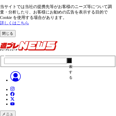
当サイトでは当社の提携先等がお客様のニーズ等について調
査・分析したり、お客様にお勧めの広告を表⽰する⽬的で
Cookie を使⽤する場合があります。
詳しくはこちら
閉じる
検
索
す
る
メニュ