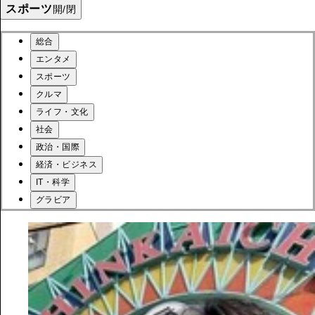
スポーツ
開/閉
総合
エンタメ
スポーツ
クルマ
ライフ・文化
社会
政治・国際
経済・ビジネス
IT・科学
グラビア