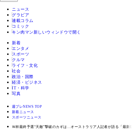
ニュース
グラビア
連載コラム
コミック
キン肉マン
新しいウィンドウで開く
新着
エンタメ
スポーツ
クルマ
ライフ・文化
社会
政治・国際
経済・ビジネス
IT・科学
写真
週プレNEWS TOP
新着ニュース
スポーツニュース
Ｗ杯最終予選“天敵”撃破のカギは…オーストラリア人記者が語る「最新