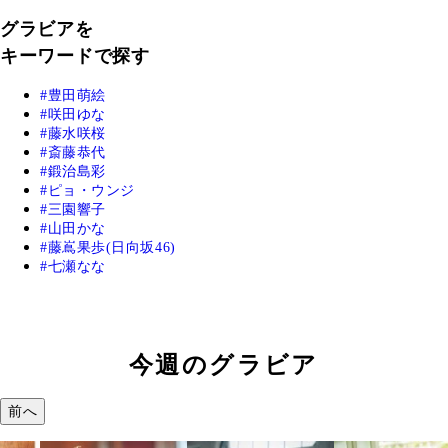
グラビアを
キーワードで探す
豊田萌絵
咲田ゆな
藤水咲桜
斎藤恭代
鍛治島彩
ピョ・ウンジ
三園響子
山田かな
藤嶌果歩(日向坂46)
七瀬なな
今週のグラビア
前へ