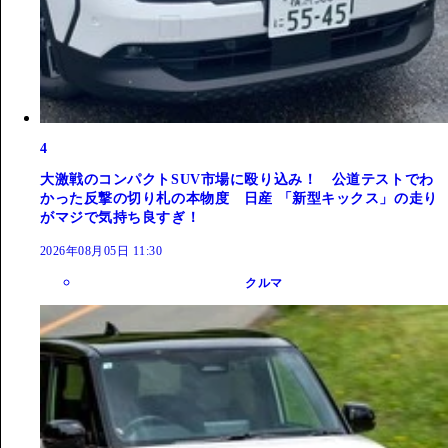
4
大激戦のコンパクトSUV市場に殴り込み！ 公道テストでわ
かった反撃の切り札の本物度 日産 「新型キックス」の走り
がマジで気持ち良すぎ！
2026年08月05日 11:30
クルマ