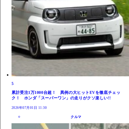
5
累計受注1万1000台超！ 異例の大ヒットEVを徹底チェッ
ク！ ホンダ「スーパーワン」の走りがクソ楽しい!!
2026年07月01日 11:30
クルマ