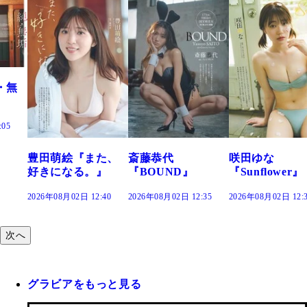
た、
斎藤恭代
咲田ゆな
藤水咲桜『花
』
『BOUND』
『Sunflower』
だまり』
:40
2026年08月02日 12:35
2026年08月02日 12:30
2026年08月02日 12:
次へ
グラビアをもっと見る