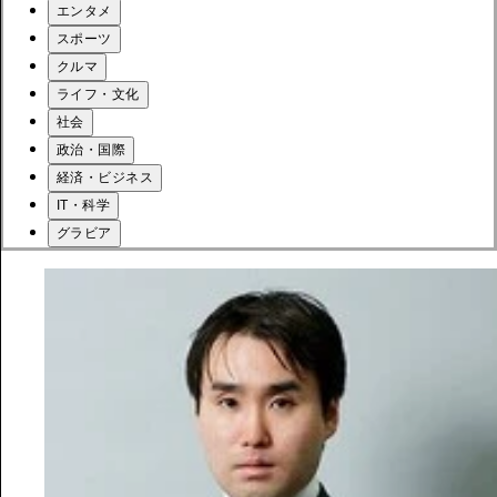
エンタメ
スポーツ
クルマ
ライフ・文化
社会
政治・国際
経済・ビジネス
IT・科学
グラビア