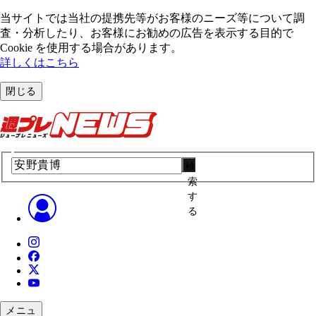
当サイトでは当社の提携先等がお客様のニーズ等について調
査・分析したり、お客様にお勧めの広告を表⽰する⽬的で
Cookie を使⽤する場合があります。
詳しくはこちら
閉じる
検
索
す
る
メニュ