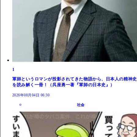
1
軍師というロマンが投影されてきた物語から、日本人の精神史
を読み解く一冊！（呉座勇一著『軍師の日本史』）
2026年08月04日 06:30
社会