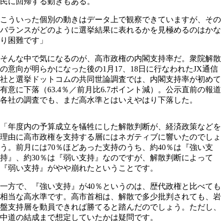
民に回帰する動きもある。
こういった個別の動きはデータ上で観察できていますが、その
バランスがどのように選挙結果に表れるかを見極めるのはかな
り困難です」
そんな中で気になるのが、高市政権の内閣支持率だ。衆院解散
の意向が明らかになった後の1月17、18日に行なわれたJX通信
社と選挙ドットコムの共同世論調査では、内閣支持率が初めて
有意に下落（63.4％／前月比6.7ポイント減）。公示直前の報道
各社の調査でも、まだ高水準とはいえやはり下落した。
「年度内の予算成立を犠牲にした解散判断が、経済政策などを
理由に高市政権を支持する層にはネガティブに響いたのでしょ
う。前月には70％ほどあった支持のうち、約40％は『強い支
持』、約30％は『弱い支持』なのですが、解散判断によって
『弱い支持』がやや崩れたということです。
一方で、『強い支持』が40％というのは、歴代政権と比べても
相当な高水準です。高市首相は、解散で多少批判されても、岩
盤支持層を動員できれば勝てると踏んだのでしょう。ただし、
中道の結成まで想定していたかは疑問です。