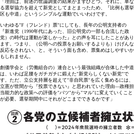
「理由は、前述の世論調査の結果がまずひとつ。それに、単な
る選挙協力を超えて新党としてまとまったため、『比例も選挙
区も中道』というシンプルな運動でいいわけです。
いわゆる"F（フレンド）票"にしても、長年の公明支持者の
『新進党（1990年代にあった、旧公明党の一部も合流した政
党）の時代は運動が楽しかった』との声を耳にしたことがあり
ます。つまり、（公明への投票をお願いするよりも）けげんな
反応をされない、と。そういう面も含め、票集めはしやすいか
もしれません。
創価学会と（労働組合の）連合という最強組織が合体した中道
は、いわば足腰をガチガチに鍛えた"新党らしくない新党"で
す。ただ、立公支持層を超えて"非自民票"を広く集めるには、
立憲が世間から『投票できない』と思われていた理由―政権担
当能力的な政策への評価を"バツ"から"マル"に変えていくこと
が必要。選挙期間中にそれがどこまでできるかです」