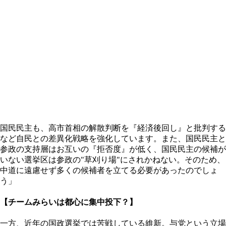
国民民主も、高市首相の解散判断を『経済後回し』と批判する
など自民との差異化戦略を強化しています。また、国民民主と
参政の支持層はお互いの『拒否度』が低く、国民民主の候補が
いない選挙区は参政の"草刈り場"にされかねない。そのため、
中道に遠慮せず多くの候補者を立てる必要があったのでしょ
う」
【チームみらいは都心に集中投下？】
一方、近年の国政選挙では苦戦している維新。与党という立場