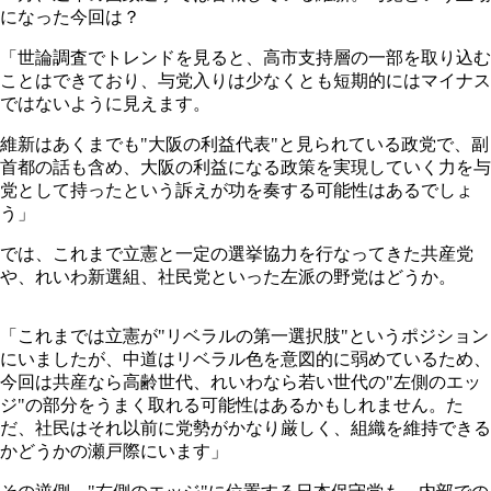
になった今回は？
「世論調査でトレンドを見ると、高市支持層の一部を取り込む
ことはできており、与党入りは少なくとも短期的にはマイナス
ではないように見えます。
維新はあくまでも"大阪の利益代表"と見られている政党で、副
首都の話も含め、大阪の利益になる政策を実現していく力を与
党として持ったという訴えが功を奏する可能性はあるでしょ
う」
では、これまで立憲と一定の選挙協力を行なってきた共産党
や、れいわ新選組、社民党といった左派の野党はどうか。
「これまでは立憲が"リベラルの第一選択肢"というポジション
にいましたが、中道はリベラル色を意図的に弱めているため、
今回は共産なら高齢世代、れいわなら若い世代の"左側のエッ
ジ"の部分をうまく取れる可能性はあるかもしれません。た
だ、社民はそれ以前に党勢がかなり厳しく、組織を維持できる
かどうかの瀬戸際にいます」