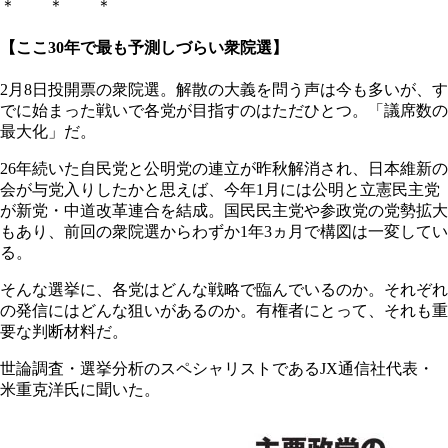
＊ ＊ ＊
【ここ30年で最も予測しづらい衆院選】
2月8日投開票の衆院選。解散の大義を問う声は今も多いが、す
でに始まった戦いで各党が目指すのはただひとつ。「議席数の
最大化」だ。
26年続いた自民党と公明党の連立が昨秋解消され、日本維新の
会が与党入りしたかと思えば、今年1月には公明と立憲民主党
が新党・中道改革連合を結成。国民民主党や参政党の党勢拡大
もあり、前回の衆院選からわずか1年3ヵ月で構図は一変してい
る。
そんな選挙に、各党はどんな戦略で臨んでいるのか。それぞれ
の発信にはどんな狙いがあるのか。有権者にとって、それも重
要な判断材料だ。
世論調査・選挙分析のスペシャリストであるJX通信社代表・
米重克洋氏に聞いた。