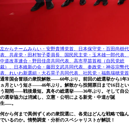
左からチームみらい・安野貴博党首、日本保守党・百田尚樹代
表、共産党・田村智子委員長、国民民主党・玉木雄一郎代表、
中道改革連合・野田佳彦共同代表、高市早苗首相（自民党総
裁）、日本維新の会・藤田文武共同代表、参政党・神谷宗幣代
表、れいわ新選組・大石晃子共同代表、社民党・福島瑞穂党首
通常国会冒頭の衆院解散――60年ぶり。前回の総選挙から1年3
ヵ月という短さ――46年ぶり。解散から投開票日まで16日とい
う期間――戦後最短。真冬の総選挙――36年ぶり。そして自公
の選挙協力は消滅し、立憲・公明による新党・中道が誕
生......。
何から何まで異例ずくめの衆院選に、各党はどんな戦略で臨ん
でいるのか。情勢調査・分析のスペシャリストが解説！