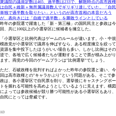
衆議院の議員定数は465、過半数は233で、解散時点の高市政権
は自民＋維新＋無所属議員数人でギリギリ達していた。「自民
単独で過半数を取りたい」というのが高市首相の本音だろう
が、表向きには「自維で過半数」を勝敗ラインとしている
昨年の参院選で躍進した「新・第三極」の国民民主と参政は今
回、共に100以上の小選挙区に候補者を擁立した。
「小選挙区と比例代表はゲームのルールが違います。小・中規
模政党が小選挙区で議席を伸ばすなら、ある程度擁立を絞って
資源を集中投下したほうがいい場合も多い。しかし比例はその
逆で、各地で広く候補者たちが運動することで票が積み上がり
ます。両党の今回のゲームプランは"比例選挙"でしょう。
ただ、石破政権を批判すればよかった昨年の参院選と違い、今
回は高市政権との"キャラかぶり"という問題がある。そこで参
政は、各小選挙区で自民票を削り、選挙後にキャスチングボー
トを握れる可能性を高めようとしているように見えます。構図
によっては参政候補が競り勝つ可能性がある小選挙区もあり、
自民にとっては脅威です。