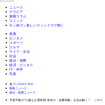
ニュース
グラビア
連載コラム
コミック
キン肉マン
新しいウィンドウで開く
新着
エンタメ
スポーツ
クルマ
ライフ・文化
社会
政治・国際
経済・ビジネス
IT・科学
写真
週プレNEWS TOP
新着ニュース
政治・国際ニュース
予測不能の"仁義なき選挙戦"各党の「必勝戦略」を読み解く！ この30