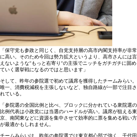
「保守党も参政と同じく、自党支持層の高市内閣支持率が非常
に高い。そのため今回は勢力拡大というより、高市さんには言
えないような"もっと右寄り"の主張でニッチをガチガチに固め
ていく選挙戦になるのではと思います」
そして、昨年の参院選で初めて議席を獲得したチームみらい。
唯一、消費税減税を主張しないなど、独自路線が一部で注目さ
れている。
「参院選の全国比例と比べ、ブロックに分かれている衆院選の
比例代表は小政党には当選のハードルが高い。議席が狙える東
京、南関東などに資源を集中させて効率的に票を集める戦い方
が最適かもしれません。
チームみらいは、昨年の参院選では東京都心部で強く、千代田