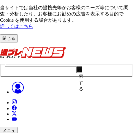
当サイトでは当社の提携先等がお客様のニーズ等について調
査・分析したり、お客様にお勧めの広告を表⽰する⽬的で
Cookie を使⽤する場合があります。
詳しくはこちら
閉じる
検
索
す
る
メニュ