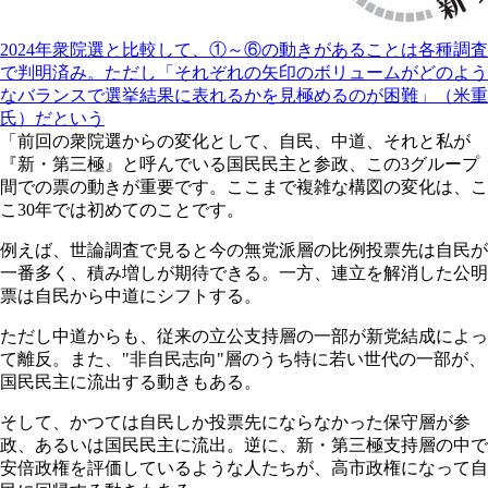
2024年衆院選と比較して、①～⑥の動きがあることは各種調査
で判明済み。ただし「それぞれの矢印のボリュームがどのよう
なバランスで選挙結果に表れるかを見極めるのが困難」（米重
氏）だという
「前回の衆院選からの変化として、自民、中道、それと私が
『新・第三極』と呼んでいる国民民主と参政、この3グループ
間での票の動きが重要です。ここまで複雑な構図の変化は、こ
こ30年では初めてのことです。
例えば、世論調査で見ると今の無党派層の比例投票先は自民が
一番多く、積み増しが期待できる。一方、連立を解消した公明
票は自民から中道にシフトする。
ただし中道からも、従来の立公支持層の一部が新党結成によっ
て離反。また、"非自民志向"層のうち特に若い世代の一部が、
国民民主に流出する動きもある。
そして、かつては自民しか投票先にならなかった保守層が参
政、あるいは国民民主に流出。逆に、新・第三極支持層の中で
安倍政権を評価しているような人たちが、高市政権になって自