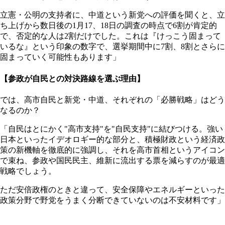
立憲・公明の支持者に、中道という新党への評価を聞くと、立
ち上げから数日後の1月17、18日の調査の時点で6割が肯定的
で、否定的な人は2割だけでした。これは『けっこう固まって
いるな』という印象の数字で、選挙期間中に7割、8割とさらに
固まっていく可能性もあります」
【参政が自民との対決路線を選ぶ理由】
では、高市自民と新党・中道、それぞれの「必勝戦略」はどう
なるのか？
「自民はとにかく"高市支持"を"自民支持"に結びつける。強い
日本といったイデオロギー的な部分と、積極財政という経済政
策の新機軸を徹底的に強調し、それを高市首相というアイコン
で束ね、参政や国民民主、維新に流出する票を減らすのが最適
戦略でしょう。
ただ安倍政権のときと違って、安全保障やエネルギーといった
政策分野で野党をうまく分断できていないのは不安材料です」